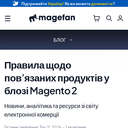
Підтримайте
Україну!
Як ви можете
допомогти
?
☰
БЛОГ
Правила щодо
пов’язаних продуктів у
блозі Magento 2
Новини, аналітика та ресурси зі світу
електронної комерції
Останнє оновлення:
Тра. 11, 2026
- 2 хв читання