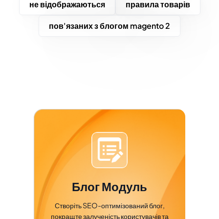
не відображаються
правила товарів
пов'язаних з блогом magento 2
Блог Модуль
Створіть SEO-оптимізований блог,
покращте залученість користувачів та