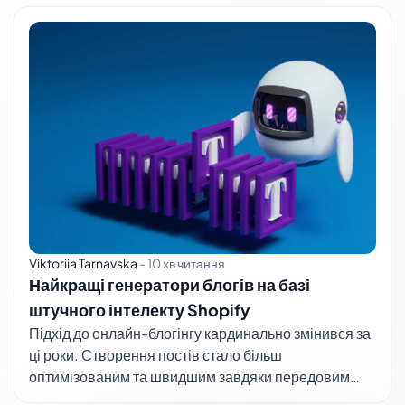
Viktoriia Tarnavska
-
10 хв читання
Найкращі генератори блогів на базі
штучного інтелекту Shopify
Підхід до онлайн-блогінгу кардинально змінився за
ці роки. Створення постів стало більш
оптимізованим та швидшим завдяки передовим
інструментам штучного інтелекту. Ви, мабуть, також