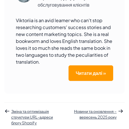
обслуговування клієнтів
Viktoriia is an avid learner who can't stop
researching customers' success stories and
new content marketing topics. She is a real
bookworm and loves English translation. She
loves it so much she reads the same book in
two languages to study the peculiarities of
translation.
Читати далі »
Зміна та оптимізація
Новини та оновлення –
структури URL-адреси
вересень 2025 року
блогу Shopify