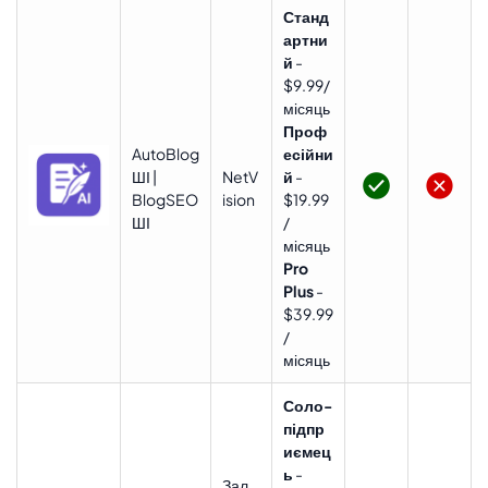
Станд
артни
й
-
$9.99/
місяць
Проф
AutoBlog
есійни
ШІ |
NetV
й
-
BlogSEO
ision
$19.99
ШІ
/
місяць
Pro
Plus
-
$39.99
/
місяць
Соло-
підпр
иємец
ь
-
Зал