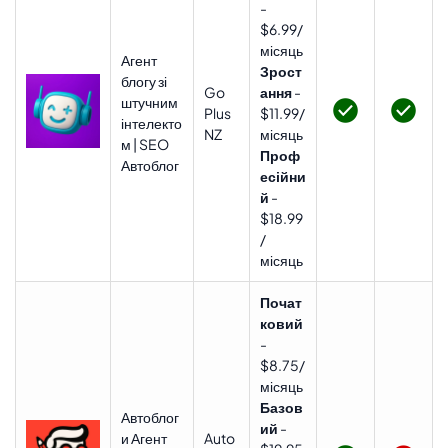
-
$6.99/
місяць
Агент
Зрост
блогу зі
Go
ання
-
штучним
Plus
$11.99/
інтелекто
NZ
місяць
м | SEO
Проф
Автоблог
есійни
й
-
$18.99
/
місяць
Почат
ковий
-
$8.75/
місяць
Базов
Автоблог
ий
-
и Агент
Auto