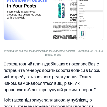
(Додавання пов’язаних продуктів до згенерованих дописів — джерело Jolt: AI SEO
Blog & Image)
Безкоштовний план здебільшого покриває Basic
потреби та генерує досить короткі дописи в блозі,
які потребують значного редагування. Таким
чином, вам знадобляться вищі рівні, які
пропонують більш просунутий режим генерації.
Jolt також підтримує заплановану публікацію
постів, тому ви можете створювати свої пости