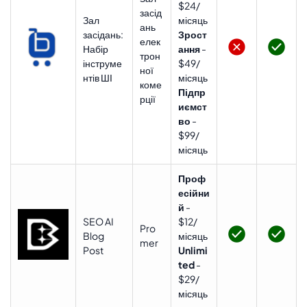
$24/
засід
Зал
місяць
ань
засідань:
Зрост
елек
Набір
ання
-
трон
інструме
$49/
ної
нтів ШІ
місяць
коме
Підпр
рції
иємст
во
-
$99/
місяць
Проф
есійни
й
-
SEO AI
$12/
Pro
Blog
місяць
mer
Post
Unlimi
ted
-
$29/
місяць