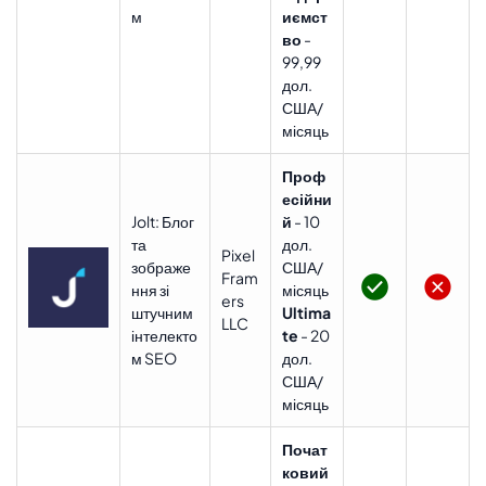
м
иємст
во
-
99,99
дол.
США/
місяць
Проф
есійни
Jolt: Блог
й
- 10
та
дол.
Pixel
зображе
США/
Fram
ння зі
місяць
ers
штучним
Ultima
LLC
інтелекто
te
- 20
м SEO
дол.
США/
місяць
Почат
ковий