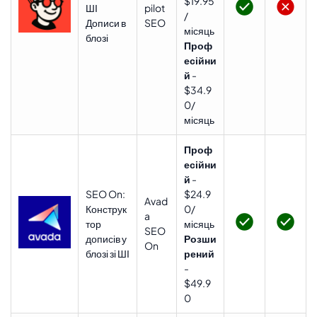
$19.95
ШІ
pilot
/
Дописи в
SEO
місяць
блозі
Проф
есійни
й
-
$34.9
0/
місяць
Проф
есійни
й
-
SEO On:
$24.9
Avad
Конструк
0/
a
тор
місяць
SEO
дописів у
Розши
On
блозі зі ШІ
рений
-
$49.9
0