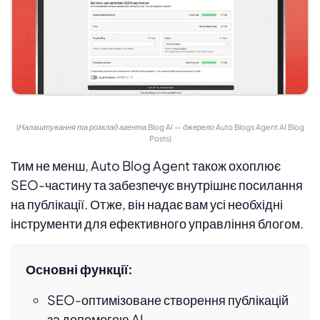
(Налаштування та розклад агента Blog AI — джерело Auto Blogs Agent AI Blog
Posts)
Тим не менш, Auto Blog Agent також охоплює
SEO-частину та забезпечує внутрішнє посилання
на публікації. Отже, він надає вам усі необхідні
інструменти для ефективного управління блогом.
Основні функції:
SEO-оптимізоване створення публікацій
за допомогою AI