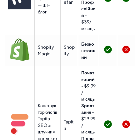
efan
Проф
— ШІ-
есійни
блог
й
-
$39/
місяць
Безко
Shopify
Shop
штовн
Magic
ify
ий
Почат
ковий
-
$9.99
/
місяць
Конструк
Зрост
тор блогів
ання
-
Tapita
$29.99
Tapit
SEO зі
/
a
штучним
місяць
інтелекто
Підпр