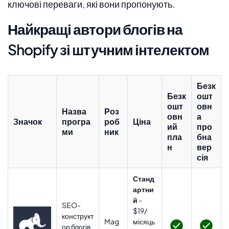
ключові переваги, які вони пропонують.
Найкращі автори блогів на
Shopify зі штучним інтелектом
Безк
Безк
ошт
ошт
овн
Назва
Роз
овн
а
Значок
програ
роб
Ціна
ий
про
ми
ник
пла
бна
н
вер
сія
Станд
артни
й
-
SEO-
$19/
конструкт
Mag
місяць
ор блогів