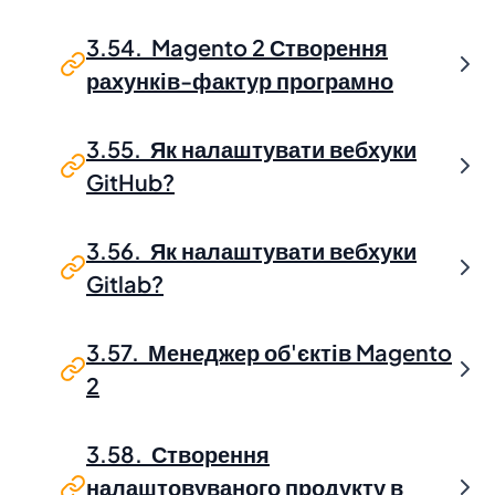
3.54. Magento 2 Створення
рахунків-фактур програмно
3.55. Як налаштувати вебхуки
GitHub?
3.56. Як налаштувати вебхуки
Gitlab?
3.57. Менеджер об'єктів Magento
2
3.58. Створення
налаштовуваного продукту в