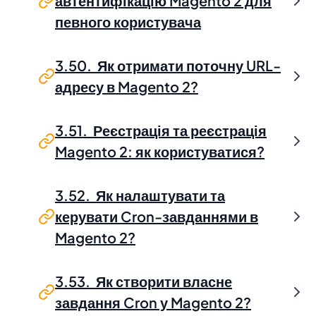
автентифікацію Magento 2 для
певного користувача
3.50. Як отримати поточну URL-
адресу в Magento 2?
3.51. Реєстрація та реєстрація
Magento 2: як користуватися?
3.52. Як налаштувати та
керувати Cron-завданнями в
Magento 2?
3.53. Як створити власне
завдання Cron у Magento 2?