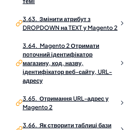
темі
3.63. Змінити атрибут з
DROPDOWN на TEXT у Magento 2
3.64. Magento 2 Отримати
поточний ідентифікатор
магазину, код, назву,
ідентифікатор веб-сайту, URL-
адресу
3.65. Отримання URL-адрес у
Magento 2
3.66. Як створити таблиці бази