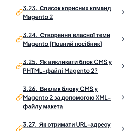
3.23. Список корисних команд
Magento 2
3.24. Створення власної теми
Magento [Повний посібник]
3.25. Як викликати блок CMS у
PHTML-файлі Magento 2?
3.26. Виклик блоку CMS у
Magento 2 за допомогою XML-
файлу макета
3.27. Як отримати URL-адресу