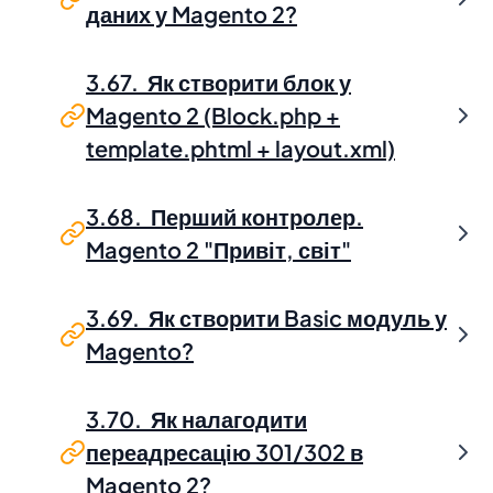
даних у Magento 2?
3.67. Як створити блок у
Magento 2 (Block.php +
template.phtml + layout.xml)
3.68. Перший контролер.
Magento 2 "Привіт, світ"
3.69. Як створити Basic модуль у
Magento?
3.70. Як налагодити
переадресацію 301/302 в
Magento 2?