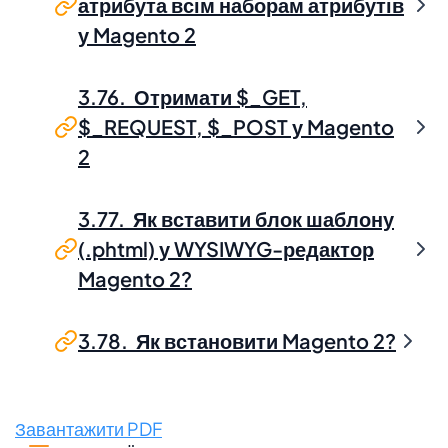
атрибута всім наборам атрибутів
у Magento 2
3.76. Отримати $_GET,
$_REQUEST, $_POST у Magento
2
3.77. Як вставити блок шаблону
(.phtml) у WYSIWYG-редактор
Magento 2?
3.78. Як встановити Magento 2?
Завантажити PDF