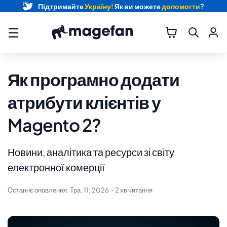
Підтримайте
Україну!
Як ви можете
допомогти
?
☰
Як програмно додати
атрибути клієнтів у
Magento 2?
Новини, аналітика та ресурси зі світу
електронної комерції
Останнє оновлення:
Тра. 11, 2026
- 2 хв читання