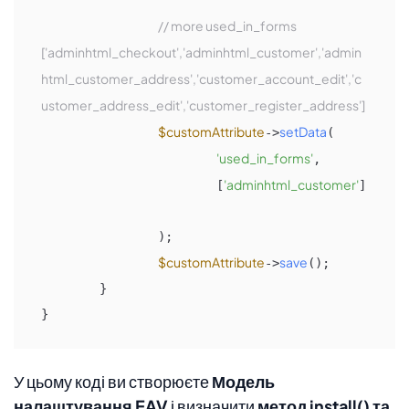
// more used_in_forms 
['adminhtml_checkout','adminhtml_customer','admin
html_customer_address','customer_account_edit','c
ustomer_address_edit','customer_register_address']
$customAttribute
setData
->
(

'used_in_forms'
,

'adminhtml_customer'
			[
]

		);

$customAttribute
save
->
();

	}

}
У цьому коді ви створюєте
Модель
налаштування EAV
і визначити
метод install() та