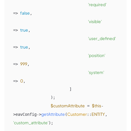
'required'
false
=> 
,

'visible'
true
=> 
,

'user_defined'
true
=> 
,

'position'
999
=> 
,

'system'
0
=> 
,

			]

		);

$customAttribute
$this
 = 
-
getAttribute
Customer
ENTITY
>eavConfig->
(
::
, 
'custom_attribute'
);
