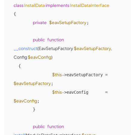
class
InstallData
implements
InstallDataInterface
{

private
$eavSetupFactory
;

public
function
__construct
(
EavSetupFactory 
$eavSetupFactory
, 
Config 
$eavConfig
)

{

$this
->eavSetupFactory = 
$eavSetupFactory
;

$this
->eavConfig       = 
$eavConfig
;

	}

public
function