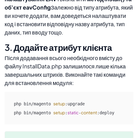
об'єкт eavConfig
Залежно від типу атрибута, який
ви хочете додати, вам доведеться налаштувати
код і встановити відповідну назву атрибута, тип
даних, тип вводу тощо.
3. Додайте атрибут клієнта
Після додавання всього необхідного вмісту до
файлу InstallData.php залишилося лише кілька
завершальних штрихів. Виконайте такі команди
для встановлення модуля:
setup
php bin/magento 
:upgrade

setup
static
content
php bin/magento 
:
-
:deploy