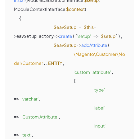
install
(
ModuleDataSetupInterface 
$setup
, 
ModuleContextInterface 
$context
)

{

$eavSetup
$this
 = 
-
create
'setup'
$setup
>eavSetupFactory->
([
 => 
]);

$eavSetup
addAttribute
->
(

\Magento\Customer\Mo
del\Customer
ENTITY
::
,

'custom_attribute'
,

			[

'type'
'varchar'
=> 
,

'label'
'Custom Attribute'
=> 
,

'input'
'text'
=> 
,
