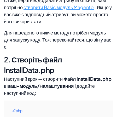
Отже, перш ніж додавати атрибути клієнта, вам
потрібно
створити Basic модуль Magento
. Якщо у
вас вже є відповідний атрибут, ви можете просто
його використати.
Для наведеного нижче методу потрібен модуль
для запуску коду. Тож переконайтеся, що він у вас
є.
2. Створіть файл
InstallData.php
Наступний крок — створити
Файл InstallData.php
в
ваш-модуль/Налаштування
і додайте
наступний код:
<?php