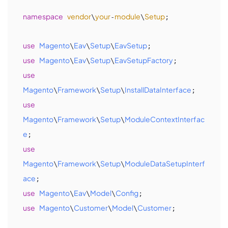
namespace
vendor
your
module
Setup
\
-
\
;

use
Magento
Eav
Setup
EavSetup
\
\
\
use
Magento
Eav
Setup
EavSetupFactory
\
\
\
use
Magento
Framework
Setup
InstallDataInterface
\
\
\
use
Magento
Framework
Setup
ModuleContextInterfac
\
\
\
e
use
Magento
Framework
Setup
ModuleDataSetupInterf
\
\
\
ace
use
Magento
Eav
Model
Config
\
\
\
use
Magento
Customer
Model
Customer
\
\
\
;
