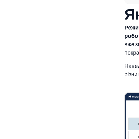
Я
Режи
робот
вже з
покра
Навед
різни