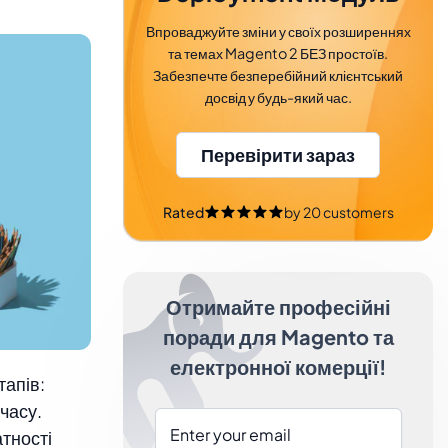
Впроваджуйте зміни у своїх розширеннях
та темах Magento 2 БЕЗ простоїв.
Забезпечте безперебійний клієнтський
досвід у будь-який час.
Перевірити зараз
Rated
by
20
customers
Отримайте професійні
поради для Magento та
електронної комерції!
тапів:
часу.
тності