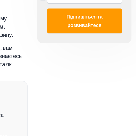
Підпишіться та
иму
розвивайтеся
м,
азину.
, вам
ізнаєтесь
та як
за