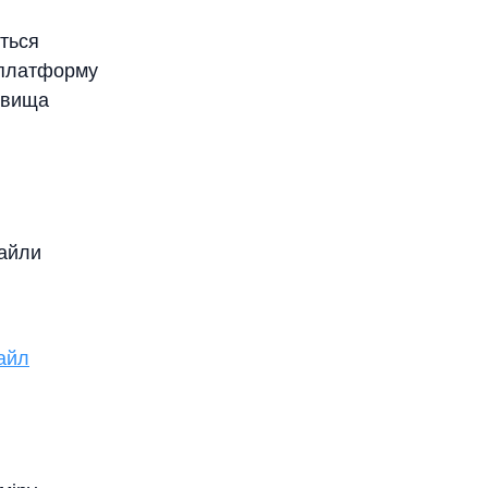
ться
 платформу
довища
файли
айл