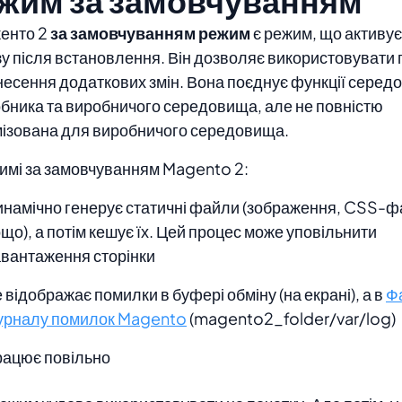
жим за замовчуванням
енто 2
за замовчуванням
режим
є
режим, що активує
у після встановлення. Він
дозволяє використовувати
несення додаткових змін. Вона поєднує функції сере
бника та виробничого середовища, але не повністю
ізована для виробничого середовища.
имі за замовчуванням Magento 2:
инамічно генерує статичні файли (зображення, CSS-
що), а потім кешує їх. Цей процес може уповільнити
авантаження сторінки
 відображає помилки в буфері обміну (на екрані), а в
Ф
урналу помилок Magento
(magento2_folder/var/log)
рацює повільно