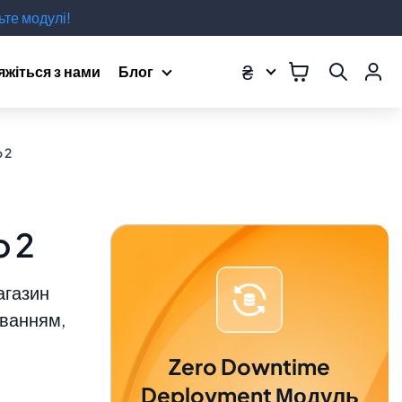
те модулі!
₴
яжіться з нами
Блог
 2
 2
агазин
уванням,
Zero Downtime
Deployment Модуль