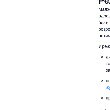
Ре
Мадж
одраз
без в
розро
оптим
У реж
д
то
з
не
ж
п