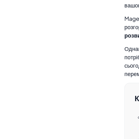
вашог
Чи видаляє зміна режиму розгортання
Magen
Magento дані сховища?
розго
Чи потрібно повторно розгортати
розв
статичний контент після перемикання
Однак
режимів?
потрі
сього
Чи можна використовувати режим
перем
розробника для тестування
продуктивності?
К