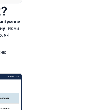
2?
чні умови
ну.
Як ми
, які
хню