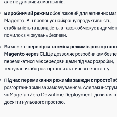
але не для живих магазинів.
Виробничий режим
обов'язковий для активних маг
Magento. Він пропонує найкращу продуктивність,
стабільність та швидкість, а також обмежує видиміст
помилок з міркувань безпеки.
Ви можете
перевірка та зміна режимів розгортан
Magento через CLI
Це дозволяє розробникам безпе
перемикатися між середовищами під час розробки,
тестування або розгортання статичного контенту.
Під час перемикання режимів завжди є простої
а
розгортання змін за замовчуванням. Але такі інстру
як Magefan Zero Downtime Deployment, дозволяю
досягти нульового простою.