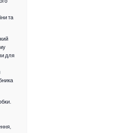
ого
іни та
який
ому
ли для
я
бника
обки.
ення,