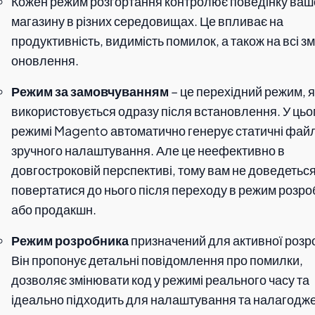
Кожен режим розгортання контролює поведінку ваш
магазину в різних середовищах. Це впливає на
продуктивність, видимість помилок, а також на всі зм
оновлення.
Режим за замовчуванням
– це перехідний режим, 
використовується одразу після встановлення. У ць
режимі Magento автоматично генерує статичні фай
зручного налаштування. Але це неефективно в
довгостроковій перспективі, тому вам не доведетьс
повертатися до нього після переходу в режим розро
або продакшн.
Режим розробника
призначений для активної розр
Він пропонує детальні повідомлення про помилки,
дозволяє змінювати код у режимі реального часу та
ідеально підходить для налаштування та налагодж