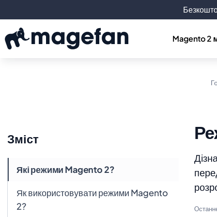
Безкошто
Magento 2 
Г
Ре
Зміст
Дізна
Які режими Magento 2?
пере
розр
Як використовувати режими Magento
2?
Останн