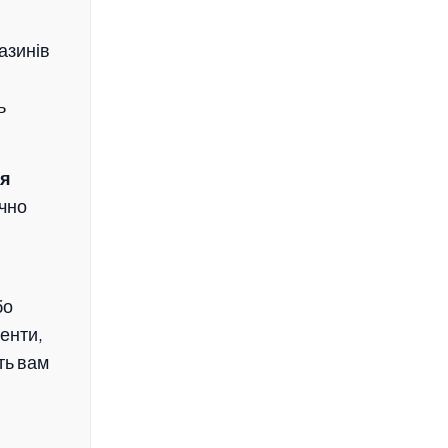
азинів
ь
ня
чно
бо
менти,
ть вам