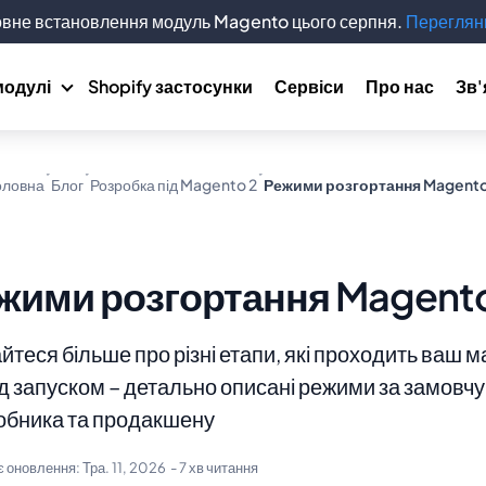
вне встановлення модуль Magento цього серпня.
Переглянь
модулі
Shopify застосунки
Сервіси
Про нас
Зв'
оловна
Блог
Розробка під Magento 2
Режими розгортання Magento
жими розгортання Magento
йтеся більше про різні етапи, які проходить ваш м
д запуском – детально описані режими за замовч
обника та продакшену
є оновлення:
Тра. 11, 2026
- 7 хв читання