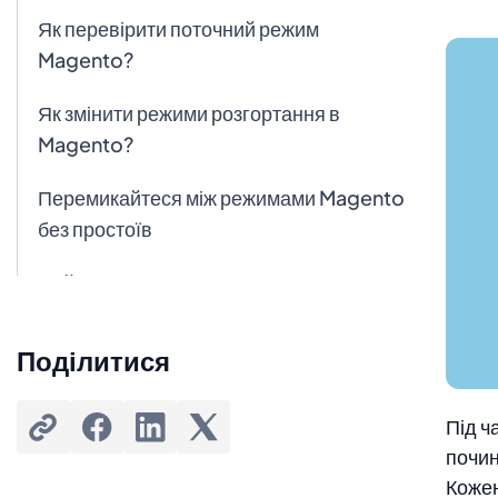
Як перевірити поточний режим
Magento?
Як змінити режими розгортання в
Magento?
Перемикайтеся між режимами Magento
без простоїв
Найчастіші запитання
Чи можу я використовувати режим
Поділитися
розробника в активному магазині
Magento?
Під ч
Чи підходить режим за замовчуванням
почи
для продакшену?
Кожен