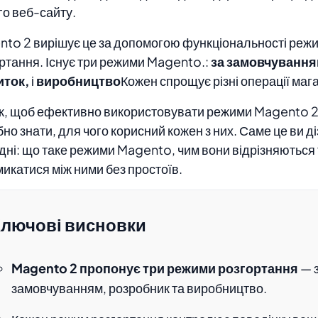
о веб-сайту.
to 2 вирішує це за допомогою функціональності реж
ртання. Існує три режими Magento.
:
за замовчування
иток,
і
виробництво
Кожен
спрощує різні операції маг
, щоб ефективно використовувати режими Magento 2
бно знати, для чого корисний кожен з них. Саме це ви д
дні: що таке режими Magento, чим вони відрізняються 
икатися між ними без простоїв.
лючові висновки
Magento 2 пропонує три режими розгортання
— 
замовчуванням, розробник та виробництво.