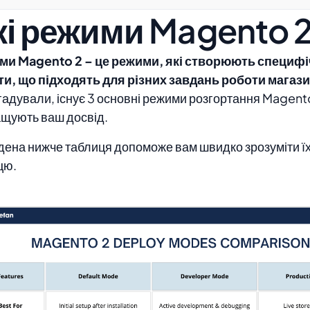
кі режими Magento 
ми Magento 2 – це режими, які створюють специфі
и, що підходять для різних завдань роботи магази
гадували, існує 3 основні режими розгортання Magento
щують ваш досвід.
ена нижче таблиця допоможе вам швидко зрозуміти ї
цю.