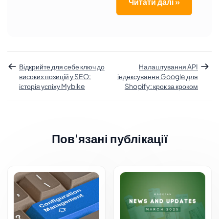
Читати далі »
Відкрийте для себе ключ до
Налаштування API
високих позицій у SEO:
індексування Google для
історія успіху Mybike
Shopify: крок за кроком
Пов'язані публікації