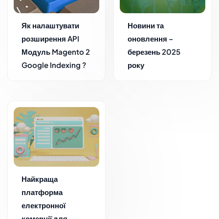
Як налаштувати
Новини та
розширення API
оновлення –
Модуль Magento 2
березень 2025
Google Indexing ?
року
Найкраща
платформа
електронної
комерції для