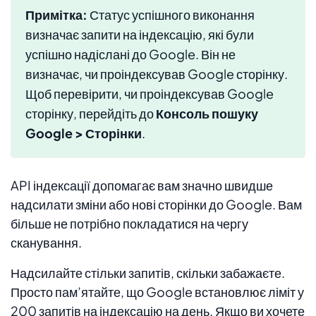
Примітка:
Статус успішного виконання
визначає запити на індексацію, які були
успішно надіслані до Google. Він не
визначає, чи проіндексував Google сторінку.
Щоб перевірити, чи проіндексував Google
сторінку, перейдіть до
Консоль пошуку
Google > Сторінки
.
API індексації допомагає вам значно швидше
надсилати зміни або нові сторінки до Google. Вам
більше не потрібно покладатися на чергу
сканування.
Надсилайте стільки запитів, скільки забажаєте.
Просто пам’ятайте, що Google встановлює ліміт у
200 запитів на індексацію на день. Якщо ви хочете