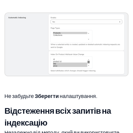
Не забудьте
Зберегти
налаштування.
Відстеження всіх запитів на
індексацію
Незалежно від методу, який ви використовуєте