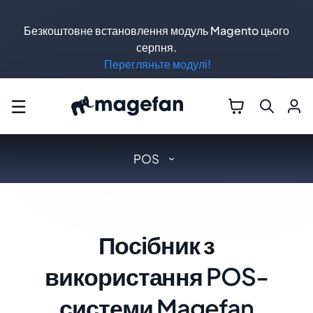
Безкоштовне встановлення модуль Magento цього
серпня.
Перегляньте модулі!
☰
POS
Посібник з
використання POS-
системи Magefan