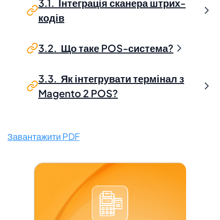
3.1. Інтеграція сканера штрих-
кодів
3.2. Що таке POS-система?
3.3. Як інтегрувати термінал з
Magento 2 POS?
Завантажити PDF