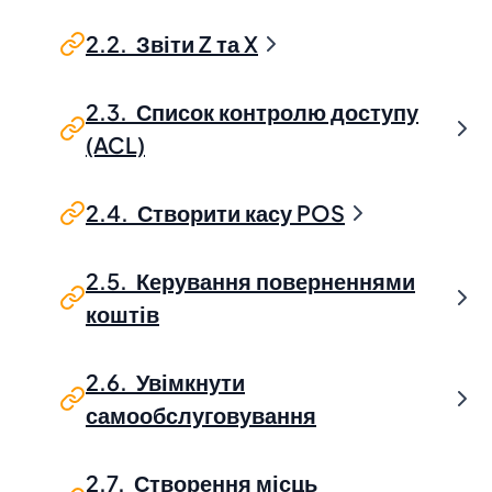
2.2. Звіти Z та X
2.3. Список контролю доступу
(ACL)
2.4. Створити касу POS
2.5. Керування поверненнями
коштів
2.6. Увімкнути
самообслуговування
2.7. Створення місць