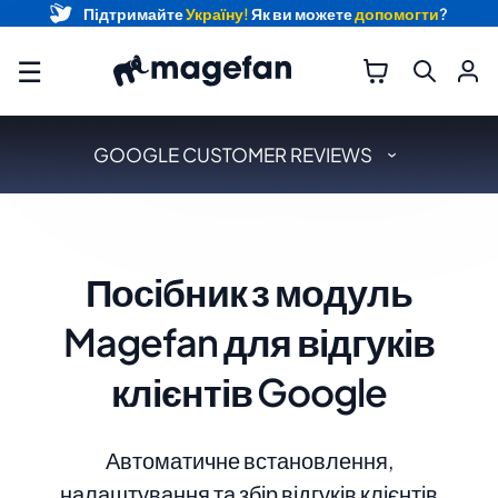
Підтримайте
Україну!
Як ви можете
допомогти
?
☰
GOOGLE CUSTOMER REVIEWS
Посібник з модуль
Magefan для відгуків
клієнтів Google
Автоматичне встановлення,
налаштування та збір відгуків клієнтів