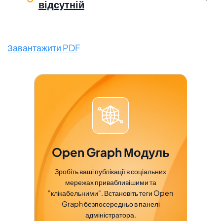
відсутній
Завантажити PDF
Open Graph Модуль
Зробіть ваші публікації в соціальних
мережах привабливішими та
"клікабельними". Встановіть теги Open
Graph безпосередньо в панелі
адміністратора.