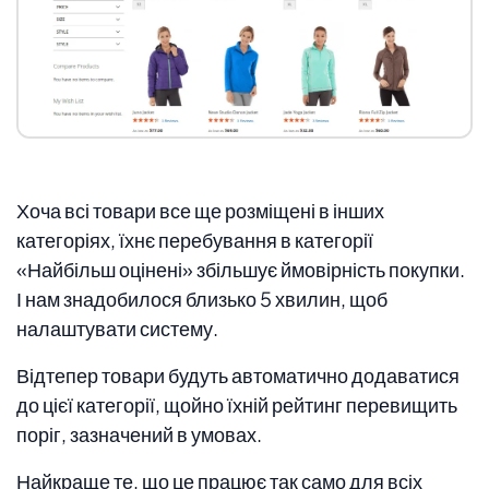
Хоча всі товари все ще розміщені в інших
категоріях, їхнє перебування в категорії
«Найбільш оцінені» збільшує ймовірність покупки.
І нам знадобилося близько 5 хвилин, щоб
налаштувати систему.
Відтепер товари будуть автоматично додаватися
до цієї категорії, щойно їхній рейтинг перевищить
поріг, зазначений в умовах.
Найкраще те, що це працює так само для всіх