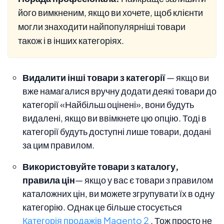
його вимкненим, якщо ви хочете, щоб клієнти
могли знаходити найпопулярніші товари
також і в інших категоріях.
Видалити інші товари з категорії
— якщо ви
вже намагалися вручну додати деякі товари до
категорії «Найбільш оцінені», вони будуть
видалені, якщо ви ввімкнете цю опцію. Тоді в
категорії будуть доступні лише товари, додані
за цим правилом.
Використовуйте товари з каталогу,
правила цін
— якщо у вас є товари з правилом
каталожних цін, ви можете згрупувати їх в одну
категорію. Однак це більше стосується
Категорія продажів Magento 2
. Тож просто не