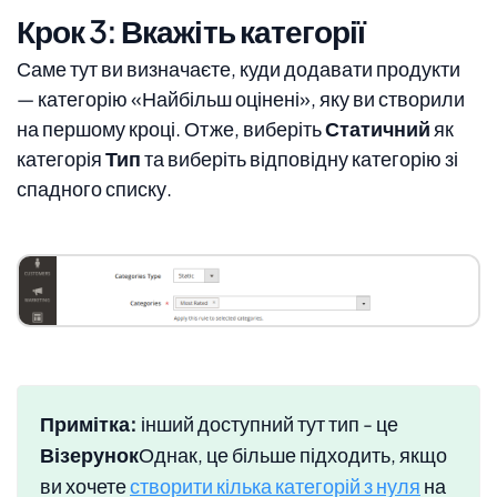
Крок 3: Вкажіть категорії
Саме тут ви визначаєте, куди додавати продукти
— категорію «Найбільш оцінені», яку ви створили
на першому кроці. Отже, виберіть
Статичний
як
категорія
Тип
та виберіть відповідну категорію зі
спадного списку.
Примітка:
інший доступний тут тип - це
Візерунок
Однак, це більше підходить, якщо
ви хочете
створити кілька категорій з нуля
на