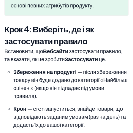
основі певних атрибутів продукту.
Крок 4: Виберіть, де і як
застосувати правило
Встановити, що
Вебсайти
застосувати правило,
та вказати, як це зробити
Застосувати
це.
Збереження на продукті
— після збереження
товару він буде додано до категорії «Найбільш
оцінені» (якщо він підпадає під умови
правила).
Крон
— cron запуститься, знайде товари, що
відповідають заданим умовам (раз на день) та
додасть їх до вашої категорії.