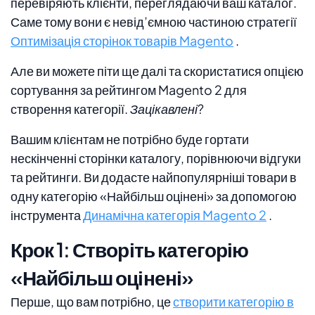
перевіряють клієнти, переглядаючи ваш каталог.
Саме тому вони є невід’ємною частиною стратегії
Оптимізація сторінок товарів Magento
.
Але ви можете піти ще далі та скористатися опцією
сортування за рейтингом Magento 2 для
створення категорії.
Зацікавлені?
Вашим клієнтам не потрібно буде гортати
нескінченні сторінки каталогу, порівнюючи відгуки
та рейтинги. Ви додасте найпопулярніші товари в
одну категорію «Найбільш оцінені» за допомогою
інструмента
Динамічна категорія Magento 2
.
Крок 1: Створіть категорію
«Найбільш оцінені»
Перше, що вам потрібно, це
створити категорію в