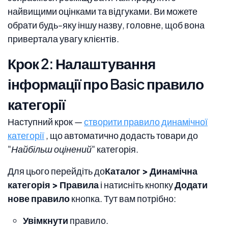
найвищими оцінками та відгуками. Ви можете
обрати будь-яку іншу назву, головне, щоб вона
привертала увагу клієнтів.
Крок 2: Налаштування
інформації про Basic правило
категорії
Наступний крок —
створити правило динамічної
категорії
, що автоматично додасть товари до
"Найбільш оцінений"
категорія.
Для цього перейдіть до
Каталог > Динамічна
категорія > Правила
і натисніть кнопку
Додати
нове правило
кнопка. Тут вам потрібно:
Увімкнути
правило.