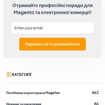
виберіть відповідний . 2. Знайдіть розділ Публікація
Отримайте професійні поради для
та вкажіть Кінцеву дату для публікації, яку потрібно
Magento та електронної комерції!
вимкнути. 3. Збережіть свої налаштування, і все.
Ось так ваш допис у блозі Shopify буде автоматично
вимкнено, коли настане час. Найкраще те, що вам
не потрібно робити нічого більше, оскільки додаток
створює з вимкнених або видалених об'єктів. Щоб
піти ще далі, ви можете для публікації у вказаний
Підпишіться та розвивайтеся
час. Таким чином, ви зосереджуєтесь на інших
важливих обов'язках, поки програмаihor
КАТЕГОРІЇ
462
Посібники користувача Magefan
86
Новини та оновлення