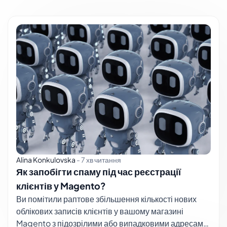
Alina Konkulovska
-
7 хв читання
Як запобігти спаму під час реєстрації
клієнтів у Magento?
Ви помітили раптове збільшення кількості нових
облікових записів клієнтів у вашому магазині
Magento з підозрілими або випадковими адресами