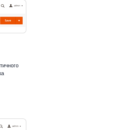
атичного
ка