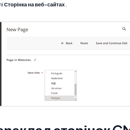
лі
Сторінка на веб-сайтах
.