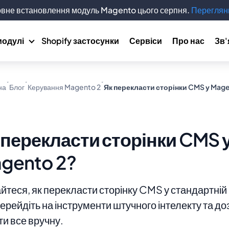
вне встановлення модуль Magento цього серпня.
Переглянь
модулі
Shopify застосунки
Сервіси
Про нас
Зв'
на
Блог
Керування Magento 2
Як перекласти сторінки CMS у Mage
 перекласти сторінки CMS 
gento 2?
айтеся, як перекласти сторінку CMS у стандартні
ерейдіть на інструменти штучного інтелекту та до
ти все вручну.