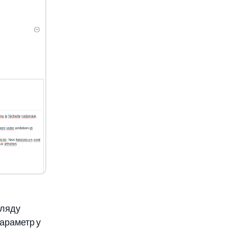
гляду
параметр у