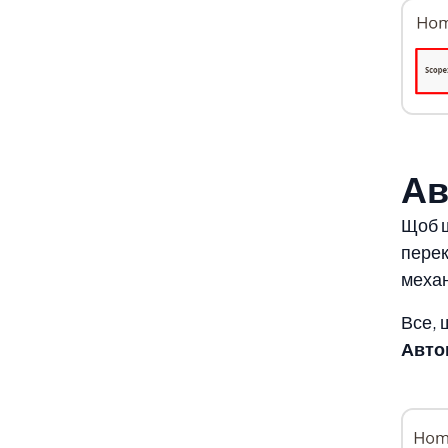
Ав
Щоб щ
перек
механ
Все, 
Авто