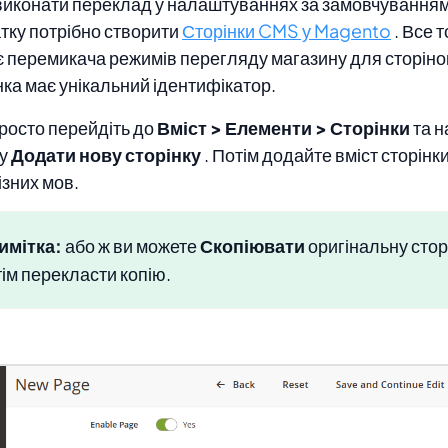
иконати переклад у налаштуваннях за замовчуванням
тку потрібно створити
Сторінки CMS у Magento
. Все 
 перемикача режимів перегляду магазину для сторінок
нка має унікальний ідентифікатор.
росто перейдіть до
Вміст > Елементи > Сторінки
та н
ку
Додати нову сторінку
. Потім додайте вміст сторінк
ізних мов.
имітка:
або ж ви можете
Скопіювати
оригінальну сторі
ім перекласти копію.