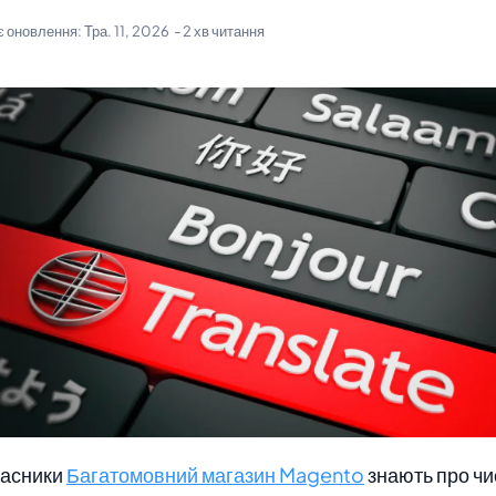
є оновлення:
Тра. 11, 2026
- 2 хв читання
ласники
Багатомовний магазин Magento
знають про чи