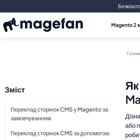
Безкошто
Magento 2 
Голов
Як
Зміст
Ma
Переклад сторінок CMS у Magento за
Дізн
замовчуванням
або п
Переклад сторінок CMS за допомогою
роби