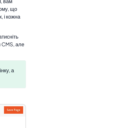
, вам
тому, що
, і кожна
атисніть
и CMS, але
нку, а