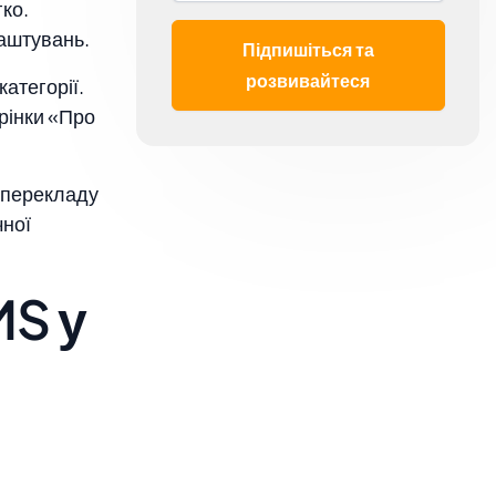
гко.
лаштувань.
Підпишіться та
розвивайтеся
категорії.
орінки «Про
и перекладу
чної
MS у