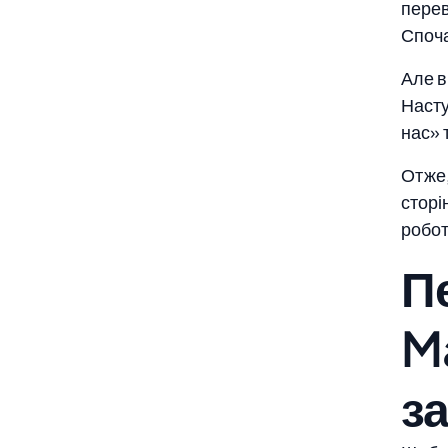
перев
Споча
Але в
Насту
нас» 
Отже,
сторі
робот
П
M
з