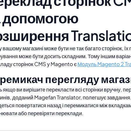
ереклад сторінок C
а допомогою
озширення Translati
у вашому магазині може бути не так багато сторінок, їх
рування може бути досить складним. Тому іншим варіа
ладу сторінок CMS у Magento є
Модуль Magento 2 Tra
ремикач перегляду мага
ь якщо ви вирішите перекласти всі сторінки вручну, п
инів, доданий Magefan Translator, полегшує завдання
еться повертатися назад і перемикатися між вкладка
нювати або перевіряти переклади.