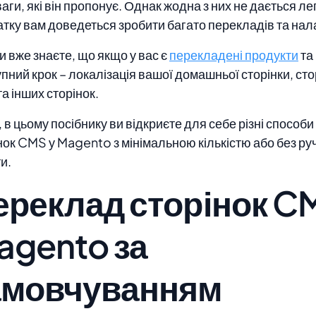
аги, які він пропонує. Однак жодна з них не дається ле
тку вам доведеться зробити багато перекладів та на
и вже знаєте, що якщо у вас є
перекладені продукти
та 
пний крок – локалізація вашої домашньої сторінки, ст
та інших сторінок.
 в цьому посібнику ви відкриєте для себе різні способ
нок CMS у Magento з мінімальною кількістю або без ру
и.
ереклад сторінок C
agento за
амовчуванням