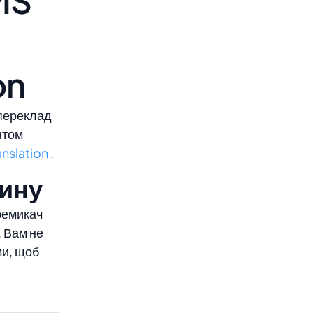
MS
on
 переклад
нтом
nslation
.
зину
еремикач
. Вам не
ми, щоб