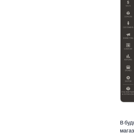
В буд
магаз