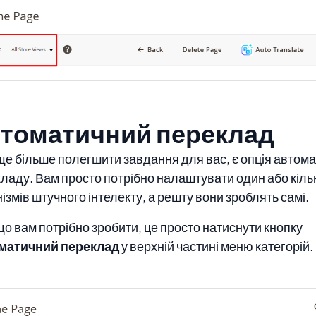
томатичний переклад
е більше полегшити завдання для вас, є опція автом
ладу. Вам просто потрібно налаштувати один або кіль
ізмів штучного інтелекту, а решту вони зроблять самі.
що вам потрібно зробити, це просто натиснути кнопку
матичний переклад
у верхній частині меню категорій.