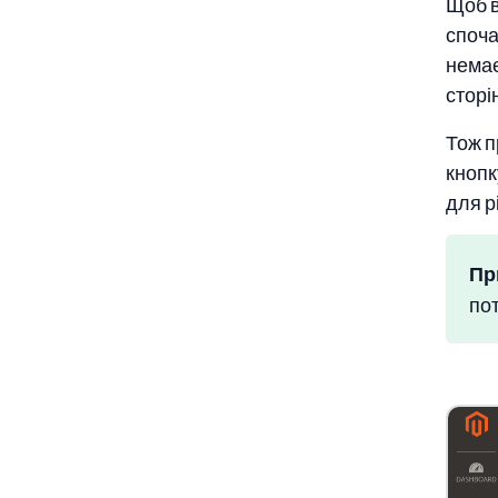
Щоб в
споча
немає
сторі
Тож п
кноп
для р
Пр
пот