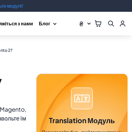
те модулі!
₴
яжіться з нами
Блог
nto 2?
у
й Magento,
звольте їм
Translation Модуль
Перекладайте будь-який текст чи сторінку