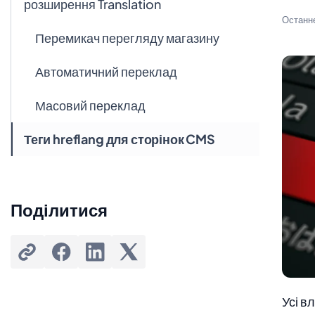
розширення Translation
Останн
Перемикач перегляду магазину
Автоматичний переклад
Масовий переклад
Теги hreflang для сторінок CMS
Поділитися
Усі в