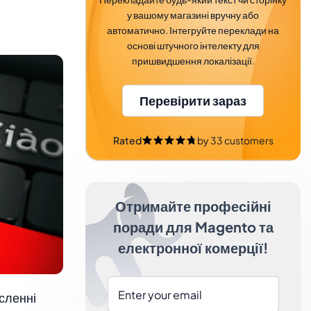
у вашому магазині вручну або
автоматично. Інтегруйте переклади на
основі штучного інтелекту для
пришвидшення локалізації.
Перевірити зараз
Rated
by
33
customers
Отримайте професійні
поради для Magento та
електронної комерції!
сленні