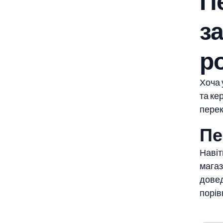
П
з
р
Хоча 
та ке
перек
Пе
Навіт
магаз
довед
порів