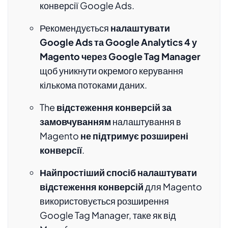
конверсії Google Ads.
Рекомендується
налаштувати
Google Ads та Google Analytics 4 у ​​
Magento через Google Tag Manager
щоб уникнути окремого керування
кількома потоками даних.
The
відстеження конверсій за
замовчуванням
налаштування в
Magento
не підтримує розширені
конверсії
.
Найпростіший спосіб налаштувати
відстеження конверсій
для Magento
використовується розширення
Google Tag Manager, таке як від