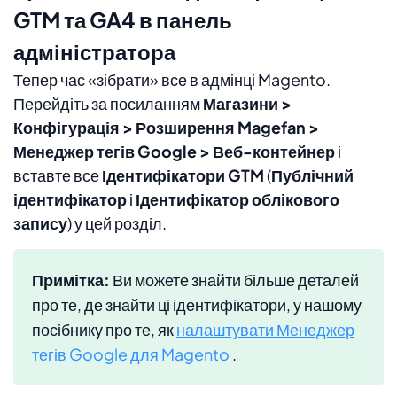
GTM та GA4 в панель
адміністратора
Тепер час «зібрати» все в адмінці Magento.
Перейдіть за посиланням
Магазини >
Конфігурація > Розширення Magefan >
Менеджер тегів Google > Веб-контейнер
і
вставте все
Ідентифікатори GTM
(
Публічний
ідентифікатор
і
Ідентифікатор облікового
запису
) у цей розділ.
Примітка:
Ви можете знайти більше деталей
про те, де знайти ці ідентифікатори, у нашому
посібнику про те, як
налаштувати Менеджер
тегів Google для Magento
.