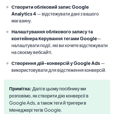
Створити обліковий запис Google
Analytics 4
— відстежувати дані з вашого
магазину.
Налаштування облікового запису та
контейнера Керування тегами Google
—
налаштувати події, які ви хочете відстежувати
на своєму вебсайті.
Створення дій-конверсій у Google Ads
—
використовувати для відстеження конверсій.
Примітка:
Далі в цьому посібнику ми
розповімо, як створити дію конверсії в
Google Ads, а також теги й тригери в
Менеджері тегів Google.