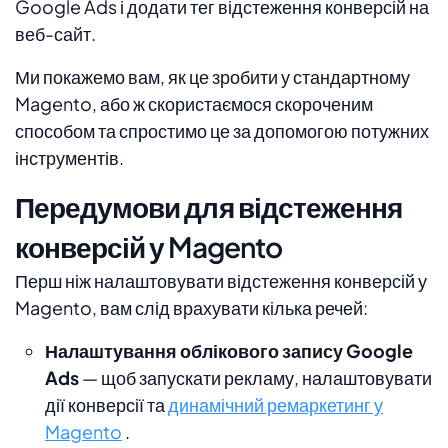
Google Ads і додати тег відстеження конверсій на
веб-сайт.
Ми покажемо вам, як це зробити у стандартному
Magento, або ж скористаємося скороченим
способом та спростимо це за допомогою потужних
інструментів.
Передумови для відстеження
конверсій у Magento
Перш ніж налаштовувати відстеження конверсій у
Magento, вам слід врахувати кілька речей:
Налаштування облікового запису Google
Ads
— щоб запускати рекламу, налаштовувати
дії конверсії та
динамічний ремаркетинг у
Magento
.