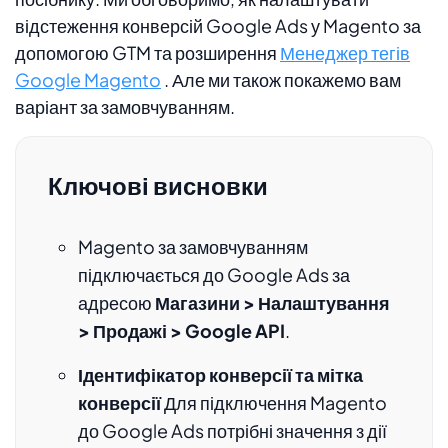
відстеження конверсій Google Ads у Magento за
допомогою GTM та розширення
Менеджер тегів
Google Magento
. Але ми також покажемо вам
варіант за замовчуванням.
Ключові висновки
Magento за замовчуванням
підключається до Google Ads за
адресою
Магазини > Налаштування
> Продажі > Google API
.
Ідентифікатор конверсії та мітка
конверсії
Для підключення Magento
до Google Ads потрібні значення з дії