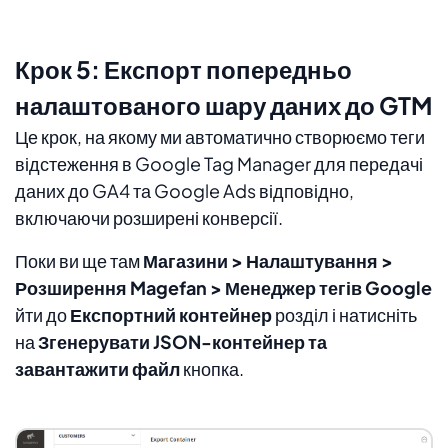
Крок 5: Експорт попередньо
налаштованого шару даних до GTM
Це крок, на якому ми автоматично створюємо теги
відстеження в Google Tag Manager для передачі
даних до GA4 та Google Ads відповідно,
включаючи розширені конверсії.
Поки ви ще там
Магазини > Налаштування >
Розширення Magefan > Менеджер тегів Google
йти до
Експортний контейнер
розділ і натисніть
на
Згенерувати JSON-контейнер та
завантажити файл
кнопка.