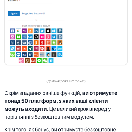
(Демо-версія Plumrocket)
Окрім згаданих раніше функцій,
ви отримуєте
понад 50 платформ, з яких ваші клієнти
можуть входити
. Це великий крок вперед у
порівнянні з безкоштовним модулем.
Крім того, як бонус, ви отримуєте безкоштовне