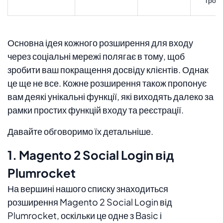
грош
Основна ідея кожного розширення для входу
через соціальні мережі полягає в тому, щоб
зробити ваш покращення досвіду клієнтів. Однак
це ще не все. Кожне розширення також пропонує
вам деякі унікальні функції, які виходять далеко за
рамки простих функцій входу та реєстрації.
Давайте обговоримо їх детальніше.
1. Magento 2 Social Login від
Plumrocket
На вершині нашого списку знаходиться
розширення Magento 2 Social Login від
Plumrocket, оскільки це одне з Basic і