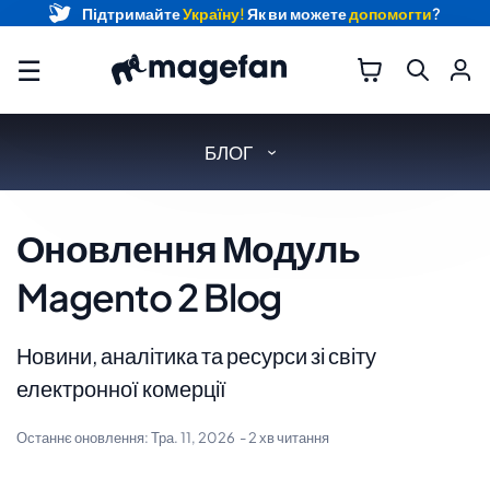
Підтримайте
Україну!
Як ви можете
допомогти
?
☰
БЛОГ
Оновлення Модуль
Magento 2 Blog
Новини, аналітика та ресурси зі світу
електронної комерції
Останнє оновлення:
Тра. 11, 2026
- 2 хв читання