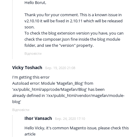
Hello Borut,
Thank you for your comment. This is a known issue in
v2.10.10 it will be fixed in 2.10.11 which will be released
soon.
To check the blog extension version you have, you can
check the composer.json fine inside the blog module
folder, and see the "version" property.
Відповісти
Vicky Toshach
Бер. 19, 2020 21:08
I'm getting this error
Autoload error: Module 'Magefan_Blog' from
'xx/public_html/app/code/Magefan/Blog' has been
already defined in '/xx/public_html/vendor/magefan/module-
blog'
Відповісти
Ihor Vansach
Бер. 24, 2020 17:10
Hello Vicky, it's common Magento issue, please check this
article