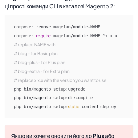
ці прості команди CLI в каталозі Magento 2:
composer remove magefan/module-NAME

require
composer 
# replace NAME with:
# blog - for Basic plan
# blog-plus - for Plus plan
# blog-extra - for Extra plan
# replace x.x.x with the version you want to use
php bin/magento setup:upgrade

php bin/magento setup:di:compile

static
php bin/magento setup:
-content:deploy
Якщо ви хочете оновити його до
Plus
або