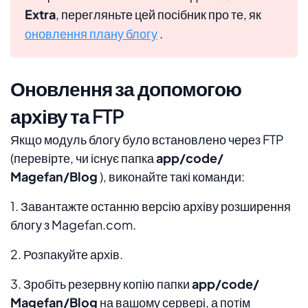
Extra
, перегляньте цей посібник про те, як
оновлення плану блогу
.
Оновлення за допомогою
архіву та FTP
Якщо модуль блогу було встановлено через FTP
(перевірте, чи існує папка
app/code/
Magefan/Blog
), виконайте такі команди:
1. Завантажте останню версію архіву розширення
блогу з Magefan.com.
2. Розпакуйте архів.
3. Зробіть резервну копію папки
app/code/
Magefan/Blog
на вашому сервері, а потім