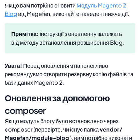
Якщо вам потрібно оновити
Модуль Magento 2
Blog
від Magefan, виконайте наведені нижче дії.
Примітка:
інструкції з оновлення залежать
від методу встановлення розширення Blog.
Увага!
Перед оновленням наполегливо
рекомендуємо створити резервну копію файлів та
бази даних Magento 2.
Оновлення за допомогою
composer
Якщо модуль блогу було встановлено через
composer (перевірте, чи існує папка
vendor/
Magefan/module-blog
), вам потрібно виконати