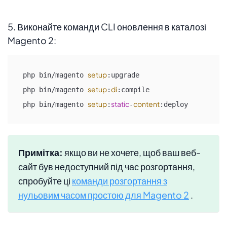
5. Виконайте команди CLI оновлення в каталозі
Magento 2:
setup
php bin/magento 
:upgrade

setup
di
php bin/magento 
:
:compile

setup
static
content
php bin/magento 
:
-
:deploy
Примітка:
якщо ви не хочете, щоб ваш веб-
сайт був недоступний під час розгортання,
спробуйте ці
команди розгортання з
нульовим часом простою для Magento 2
.