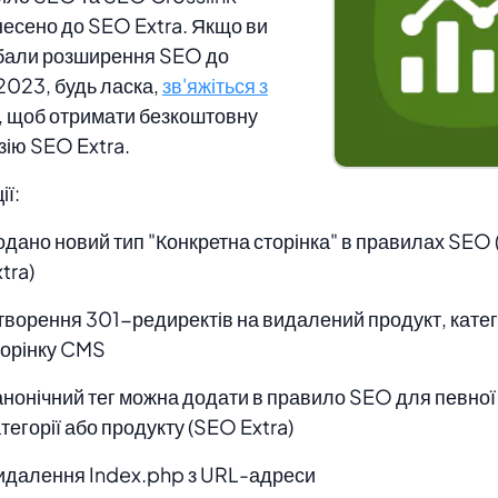
есено до SEO Extra. Якщо ви
бали розширення SEO до
.2023, будь ласка,
зв'яжіться з
, щоб отримати безкоштовну
зію SEO Extra.
ії:
одано новий тип "Конкретна сторінка" в правилах SEO
tra)
творення 301-редиректів на видалений продукт, катег
торінку CMS
анонічний тег можна додати в правило SEO для певної 
тегорії або продукту (SEO Extra)
идалення Index.php з URL-адреси