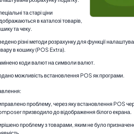
еціальні та старі ціни
ідображаються в каталозі товарів,
шику та чеку.
ведено різні методи розрахунку для функції налаштува
вару в кошику (POS Extra).
амінено коди валют на символи валют.
одано можливість встановлення POS як програми.
авлення:
иправлено проблему, через яку встановлення POS че
omposer призводило до відображення білого екрана.
ирішено проблему з товарами, яким не було призначен
явність.