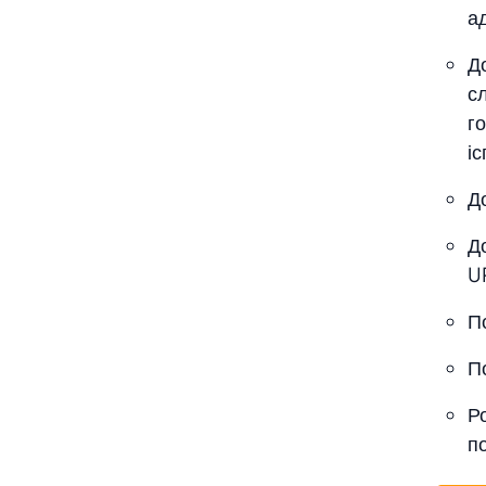
а
Д
с
го
іс
Д
Д
UR
П
П
Р
п