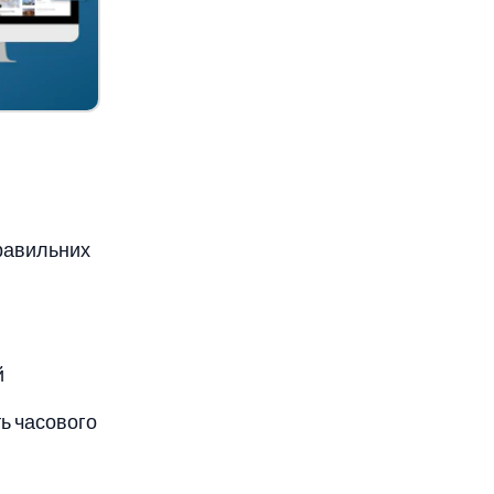
равильних
й
ть часового