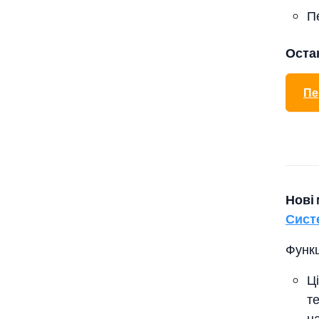
П
Остан
Пе
Нові
Сист
Функц
Ці
т
н