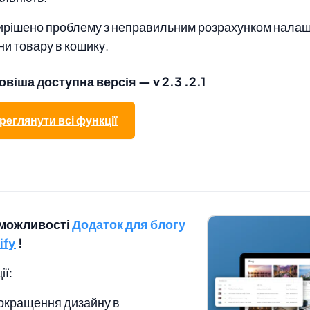
ирішено проблему з неправильним розрахунком нала
ни товару в кошику.
овіша доступна версія — v 2.3
.2.1
реглянути всі функції
 можливості
Додаток для блогу
ify
!
ії:
окращення дизайну в