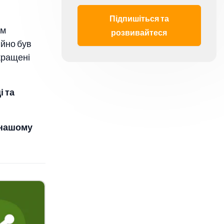
Підпишіться та
им
розвивайтеся
ійно був
кращені
і та
 нашому