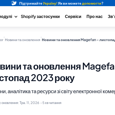
Підтримайте
Україну!
Як ви можете
допомогти
?
модулі
Shopify застосунки
Сервіси
Про нас
Зв'
ог
Новини та оновлення
Новини та оновлення Magefan – листопа
вини та оновлення Magefa
стопад 2023 року
и, аналітика та ресурси зі світу електронної коме
є оновлення:
Тра. 11, 2026
- 5 хв читання