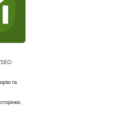
 (SEO
орію та
сторінки,