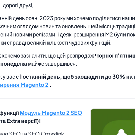
, дорогі друзі,
анній день осені 2023 року ми хочемо поділитися наш
ячним оглядом новин та оновлень. Цей місяць традиц
ений новими релізами, і деякі розширення M2 були по
ки справді великій кількості чудових функцій.
 хочемо зазначити, що цей розпродаж
Чорної п'ятниц
рпонеділка
майже завершився.
 у вас є
1 останній день, щоб заощадити до 30% на
ирення Magento 2
.
 функції
Модуль Magento 2 SEO
 та Extra версії)!
ло SEO та SEO Crosslink