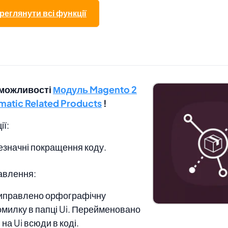
реглянути всі функції
 можливості
Модуль Magento 2
matic Related Products
!
ії:
езначні покращення коду.
авлення:
иправлено орфографічну
омилку в папці Ui. Перейменовано
 на Ui всюди в коді.