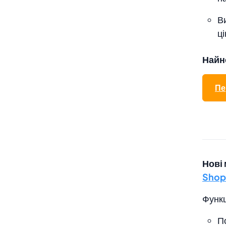
В
ці
Найн
Пе
Нові
Shop
Функц
П