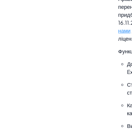
перен
прид
16.11
нами
ліцен
Функц
Д
Ex
С
с
К
ка
В