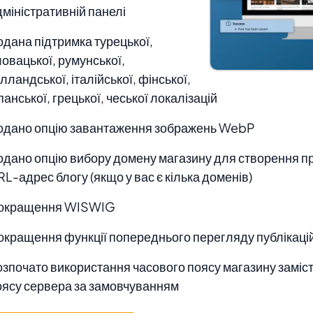
дміністративній панелі
одана підтримка турецької,
ловацької, румунської,
лландської, італійської, фінської,
панської, грецької, чеської локалізацій
одано опцію завантаження зображень WebP
одано опцію вибору домену магазину для створення п
L-адрес блогу (якщо у вас є кілька доменів)
окращення WISWIG
окращення функції попереднього перегляду публікаці
озпочато використання часового поясу магазину заміс
оясу сервера за замовчуванням