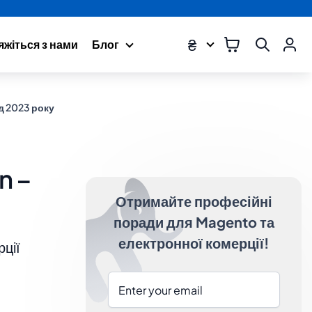
₴
яжіться з нами
Блог
д 2023 року
n –
Отримайте професійні
поради для Magento та
електронної комерції!
рції