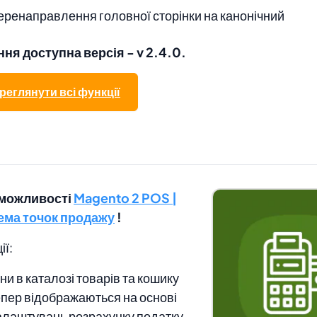
еренаправлення головної сторінки на канонічний
ня доступна версія - v 2.4.0.
реглянути всі функції
 можливості
Magento 2 POS |
ема точок продажу
!
ії:
ни в каталозі товарів та кошику
епер відображаються на основі
алаштувань розрахунку податку.