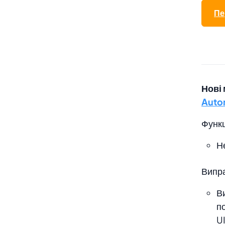
Пе
Нові
Auto
Функц
Н
Випр
В
п
UI