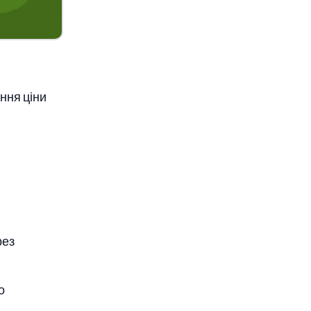
ння ціни
рез
о