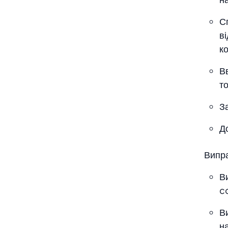
Сп
в
ко
В
то
З
Д
Випр
В
c
В
на