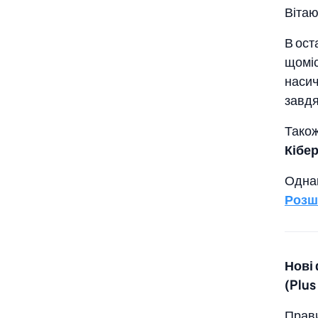
Вітаю
В ост
щоміс
насич
завдя
Також
Кібе
Однак
Розш
Нові
(Plus
Прави