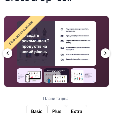
FREE version available
Плани та ціна:
Basic
Plus
Extra