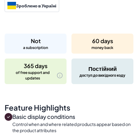
Зроблено в Україні
Not
60 days
a subscription
money back
365 days
Постійний
of free support and
доступ до вихідного коду
updates
Feature Highlights
Basic display conditions
Control when and where related products appear based on
the product attributes