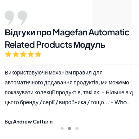
Відгуки про Magefan Automatic
Related Products Модуль
ля
Використовуючи механізм правил для
Я
автоматичного додавання продуктів, ми можемо
с
показувати колекції продуктів, такі як: - Більше від
р
цього бренду / серії / виробника / тощо... - Who
п
bought this also bought (обмежено тією ж
н
категорією) - Sold out? Розгляньте ці
Від
Andrew Cattarin
н
В
альтернативи І все це без постійного
п