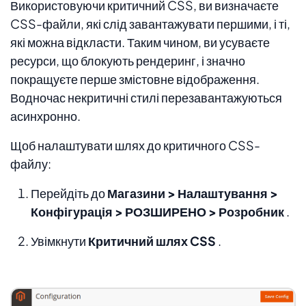
Використовуючи критичний CSS, ви визначаєте
CSS-файли, які слід завантажувати першими, і ті,
які можна відкласти. Таким чином, ви усуваєте
ресурси, що блокують рендеринг, і значно
покращуєте перше змістовне відображення.
Водночас некритичні стилі перезавантажуються
асинхронно.
Щоб налаштувати шлях до критичного CSS-
файлу:
Перейдіть до
Магазини > Налаштування >
Конфігурація > РОЗШИРЕНО > Розробник
.
Увімкнути
Критичний шлях CSS
.