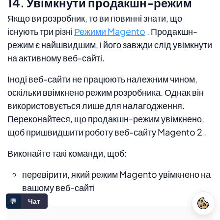
14. Увімкнути продакшн-режим
Якщо ви розробник, то ви повинні знати, що
існують три різні
Режими Magento
. Продакшн-
режим є найшвидшим, і його завжди слід увімкнути
на активному веб-сайті.
Іноді веб-сайти не працюють належним чином,
оскільки ввімкнено режим розробника. Однак він
використовується лише для налагодження.
Переконайтеся, що продакшн-режим увімкнено,
щоб пришвидшити роботу веб-сайту Magento 2 .
Виконайте такі команди, щоб:
перевірити, який режим Magento увімкнено на
вашому веб-сайті
💬
Чат