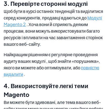
3. Перевірте сторонні модулі
Щоб бути в курсі останніх тенденцій та виділитися
серед конкурентів, продавці вдаються до
Модулі
Magento 2
. Хоча вони й сприяють деяким
процесам, вони можуть використовувати багато
ресурсів і впливати на час завантаження сторінок
вашого веб-сайту.
Найкращим рішенням є регулярне проведення
аудиту ваших модулі , щоб знайти «порушника»,
якого ви можете або оптимізувати, або
повністю
видалити
.
4. Використовуйте легкі теми
Magento
Ви можете бути здивовані, але тема вашого веб-
сайту також може значно уповільнити його роботу,