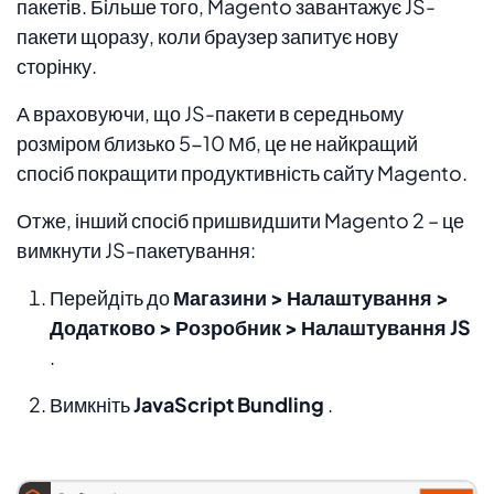
пакетів. Більше того, Magento завантажує JS-
пакети щоразу, коли браузер запитує нову
сторінку.
А враховуючи, що JS-пакети в середньому
розміром близько 5-10 Мб, це не найкращий
спосіб покращити продуктивність сайту Magento.
Отже, інший спосіб пришвидшити Magento 2 – це
вимкнути JS-пакетування:
Перейдіть до
Магазини > Налаштування >
Додатково > Розробник > Налаштування JS
.
Вимкніть
JavaScript Bundling
.