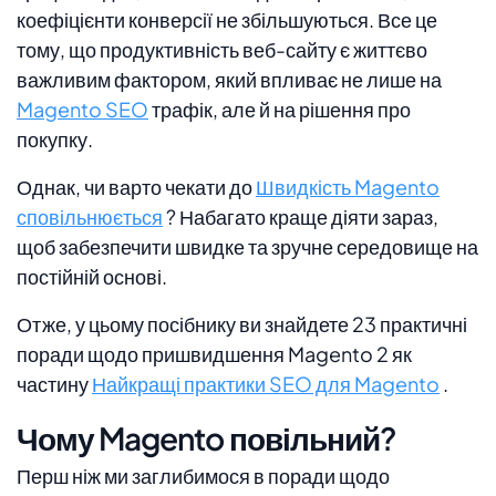
коефіцієнти конверсії не збільшуються. Все це
тому, що продуктивність веб-сайту є життєво
важливим фактором, який впливає не лише на
Magento SEO
трафік, але й на рішення про
покупку.
Однак, чи варто чекати до
Швидкість Magento
сповільнюється
? Набагато краще діяти зараз,
щоб забезпечити швидке та зручне середовище на
постійній основі.
Отже, у цьому посібнику ви знайдете 23 практичні
поради щодо пришвидшення Magento 2 як
частину
Найкращі практики SEO для Magento
.
Чому Magento повільний?
Перш ніж ми заглибимося в поради щодо