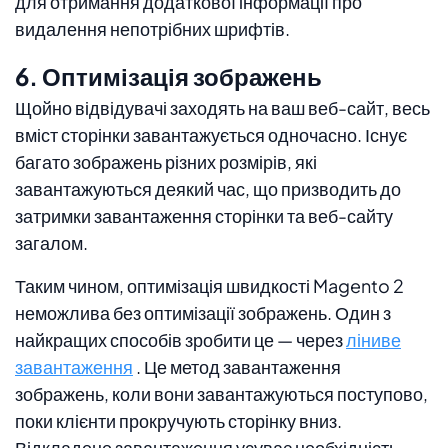
для отримання додаткової інформації про
видалення непотрібних шрифтів.
6. Оптимізація зображень
Щойно відвідувачі заходять на ваш веб-сайт, весь
вміст сторінки завантажується одночасно. Існує
багато зображень різних розмірів, які
завантажуються деякий час, що призводить до
затримки завантаження сторінки та веб-сайту
загалом.
Таким чином, оптимізація швидкості Magento 2
неможлива без оптимізації зображень. Один з
найкращих способів зробити це — через
ліниве
завантаження
. Це метод завантаження
зображень, коли вони завантажуються поступово,
поки клієнти прокручують сторінку вниз.
Відкладене завантаження усуває необхідність