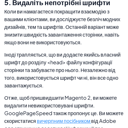
5. Видаліть непотрібні шрифти
Коли ви намагаєтеся покращити взаємодію з
вашими клієнтами, ви досліджуєте безліч модних
дизайнів, тем та шрифтів. Останній варіант може
знизити швидкість завантаження сторінки, навіть
якщо вони не використовуються.
Іноді трапляється, що ви додаєте якийсь власний
шрифт до розділу <head> файлу конфігурації
сторінки та забуваєте про нього. Незалежно від
того, використовується шрифт чи ні, він все одно
завантажується.
Отже, щоб пришвидшити Magento 2, ви можете
видалити невикористовувані шрифти.
GooglePageSpeed ​​також пропонує це. Ви можете
скористатися
вичерпним посібником
від Adobe