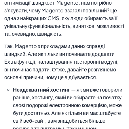
оптимізації швидкості Magento, нам потрібно
з'ясувати, чому Magento взагалі повільний? Це
одна з найкращих CMS, яку люди обирають за її
унікальну функціональність, виняткові можливості
та, очевидно, швидкість.
Так, Magento з прикладами даних справді
швидкий. Але як тільки ви починаєте додавати
Extra функції, налаштування та сторонні модулі,
він починає падати. Отже, давайте розглянемо
основні причини, чому це відбувається.
Неадекватний хостинг
— як ми вже говорили
раніше, хостингу, який ви обираєте на початку
своєї подорожі електронною комерцією, може
бути достатньо. Але як тільки ви масштабуєте
свій веб-сайт, вам знадобиться більше
ресурсів та підтримки. Таким чином,