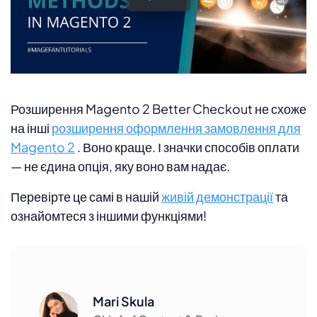
Розширення Magento 2 Better Checkout не схоже
на інші
розширення оформлення замовлення для
Magento 2
. Воно краще. І значки способів оплати
— не єдина опція, яку воно вам надає.
Перевірте це самі в нашій
живій демонстрації
та
ознайомтеся з іншими функціями!
Mari Skula