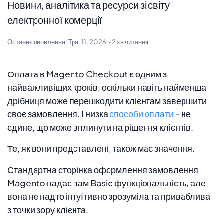
Новини, аналітика та ресурси зі світу
електронної комерції
Останнє оновлення:
Тра. 11, 2026
- 2 хв читання
Оплата в Magento Checkout є одним з
найважливіших кроків, оскільки навіть найменша
дрібниця може перешкодити клієнтам завершити
своє замовлення. І низка
способи оплати
- не
єдине, що може вплинути на рішення клієнтів.
Те, як вони представлені, також має значення.
Стандартна сторінка оформлення замовлення
Magento надає вам Basic функціональність, але
вона не надто інтуїтивно зрозуміла та приваблива
з точки зору клієнта.