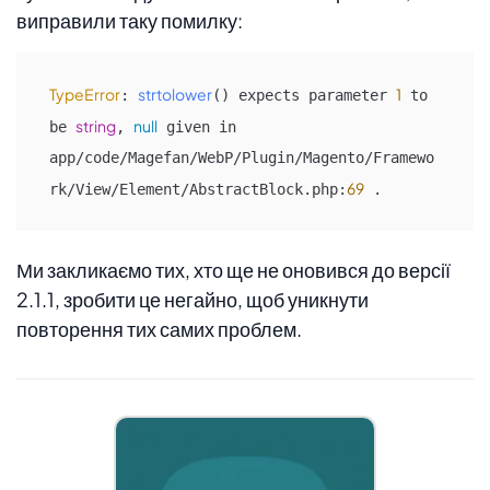
виправили таку помилку:
TypeError
strtolower
1
: 
() expects parameter 
 to 
string
null
be 
, 
 given in 
app/code/Magefan/WebP/Plugin/Magento/Framewo
69
rk/View/Element/AbstractBlock.php:
 .
Ми закликаємо тих, хто ще не оновився до версії
2.1.1, зробити це негайно, щоб уникнути
повторення тих самих проблем.