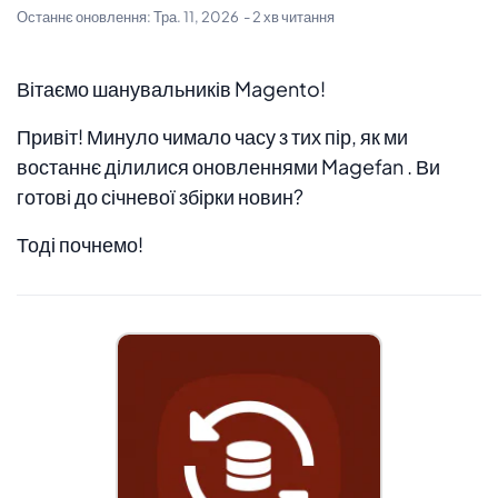
Останнє оновлення:
Тра. 11, 2026
- 2 хв читання
Вітаємо шанувальників Magento!
Привіт! Минуло чимало часу з тих пір, як ми
востаннє ділилися оновленнями Magefan . Ви
готові до січневої збірки новин?
Тоді почнемо!