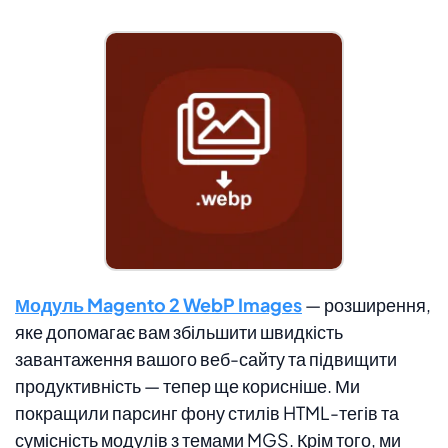
Модуль Magento 2 WebP Images
— розширення,
яке допомагає вам збільшити швидкість
завантаження вашого веб-сайту та підвищити
продуктивність — тепер ще корисніше. Ми
покращили парсинг фону стилів HTML-тегів та
сумісність модулів з темами MGS. Крім того, ми