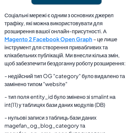
Соціальні мережі є одним з основних джерел
трафіку, які можна використовувати для
розширення вашої онлайн-присутності. А
Magento 2 Facebook Open Graph
– це лише
інструмент для створення привабливих та
клікабельних публікацій.
Ми внесли кілька змін,
щоб забезпечити бездоганну роботу розширення:
- недійсний тип OG "category" було видалено та
замінено типом "website"
- тип поля entity_id було змінено зі smalint на
int(11) у таблицях бази даних модулів (DB)
- нульові записи з таблиць бази даних
magefan_og_blog_category та