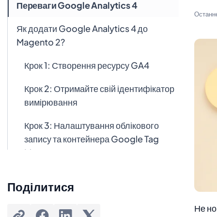
Переваги Google Analytics 4
Останн
Як додати Google Analytics 4 до
Magento 2?
Крок 1: Створення ресурсу GA4
Крок 2: Отримайте свій ідентифікатор
вимірювання
Крок 3: Налаштування облікового
запису та контейнера Google Tag
Manager
Крок 4: Отримайте свій публічний
Поділитися
ідентифікатор, ідентифікатор
облікового запису та ідентифікатор
Не но
контейнера