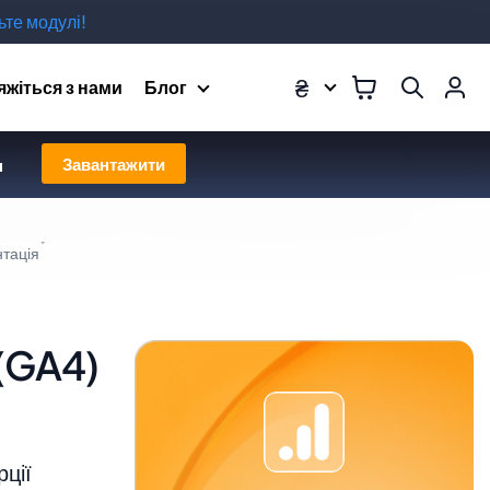
те модулі!
₴
яжіться з нами
Блог
Завантажити
н
тація
 (GA4)
рції