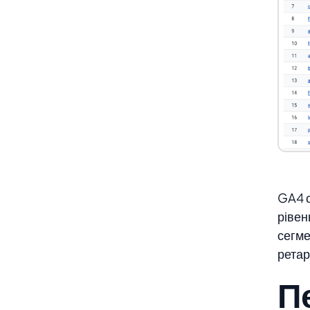
GA4 с
рівен
сегме
ретар
П