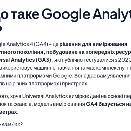
о таке Google Analy
?
e Analytics 4 (GA4) – це
рішення для вимірювання
упного покоління, побудоване на попередніх ресу
rsal Analytics (GA3)
, які публічно тестувалися з 2020
використовує машинне навчання та має комплексну інт
амними платформами Google. Воно дає вам уявлення
тів на різних платформах і пристроях.
того, хоча Universal Analytics вимірює дані на основі п
нок та сеансів, модель вимірювання
GA4 базується на
метрах
.
 вам дає?