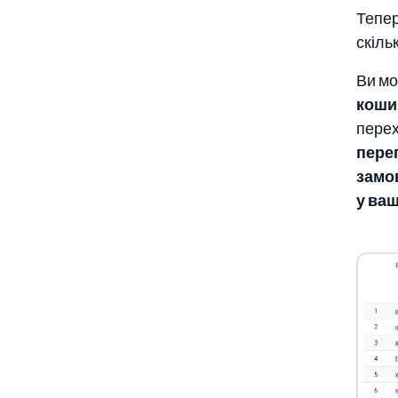
Тепер
скіль
Ви мо
коши
перех
пере
замо
у ва