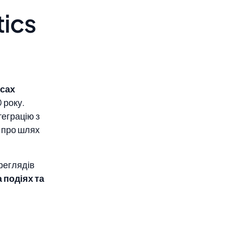
tics
рсах
 року.
еграцію з
 про шлях
ереглядів
 подіях та