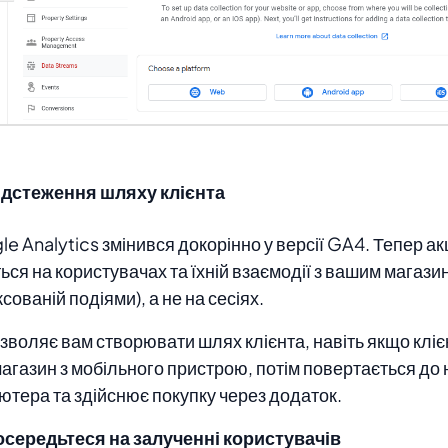
ідстеження шляху клієнта
e Analytics змінився докорінно у версії GA4. Тепер ак
ься на користувачах та їхній взаємодії з вашим магази
ксованій подіями), а не на сесіях.
зволяє вам створювати шлях клієнта, навіть якщо кліє
агазин з мобільного пристрою, потім повертається до 
ютера та здійснює покупку через додаток.
осередьтеся на залученні користувачів