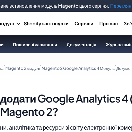
вне встановлення модуль Magento цього серпня.
Переглянь
модулі
Shopify застосунки
Сервіси
Про нас
Зв'
ни
Поширені запитання
Документація
Журнал змі
на
Magento 2 модулі
Magento 2 Google Analytics 4 Модуль
Докумен
 додати Google Analytics 4
 Magento 2?
и, аналітика та ресурси зі світу електронної коме