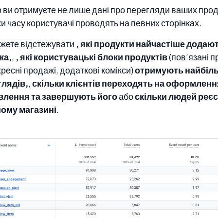
 ви отримуєте не лише дані про перегляди ваших прод
ки часу користувачі проводять на певних сторінках.
жете відстежувати
, які продукти найчастіше додаю
ка,
,
, які користувацькі блоки продуктів
(пов’язані п
ресні продажі, додаткові комікси)
отримують найбіл
глядів,
,
скільки клієнтів переходять на оформленн
влення та завершують його
або
скільки людей реє
шому магазині
.