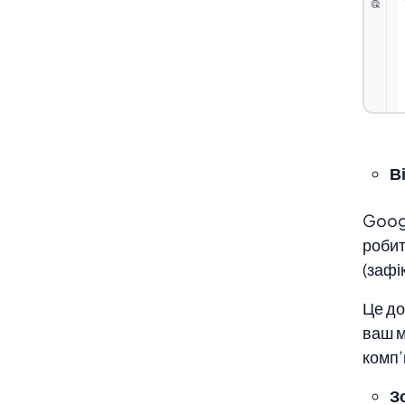
В
Googl
робит
(зафі
Це до
ваш м
комп’
З