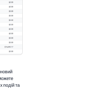
 новий
 можете
х подій та