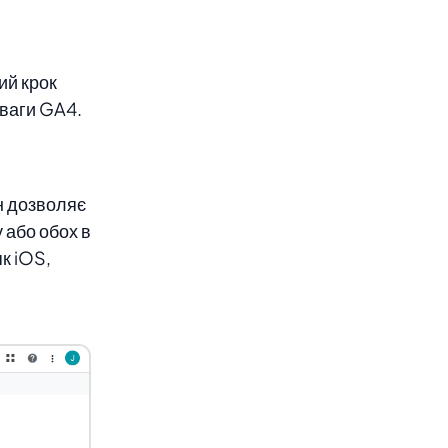
ий крок
еваги GA4.
ін дозволяє
 або обох в
як iOS,