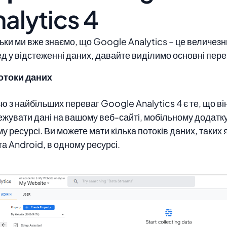
alytics 4
ьки ми вже знаємо, що Google Analytics – це величезн
д у відстеженні даних, давайте виділимо основні пер
отоки даних
ю з найбільших переваг Google Analytics 4 є те, що в
ежувати дані на вашому веб-сайті, мобільному додатку
у ресурсі. Ви можете мати кілька потоків даних, таких 
а Android, в одному ресурсі.