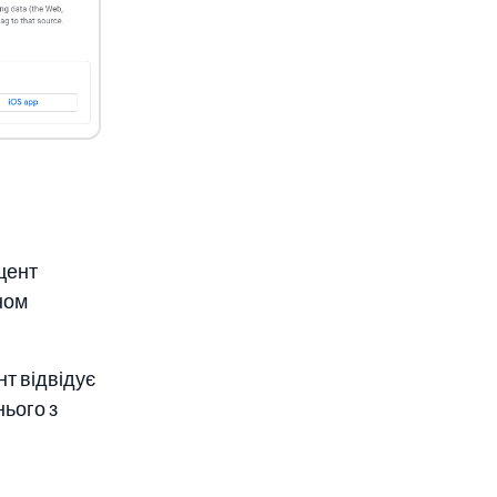
цент
ном
нт відвідує
нього з