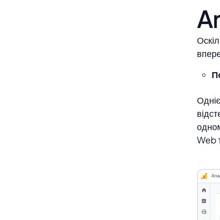
An
Оскіл
впере
П
Одніє
відст
одном
Web т