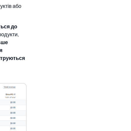
уктів або
ться до
родукти,
ьше
я
струються