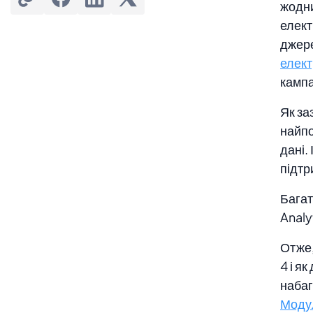
жодни
елект
Як ми вже згадували раніше,
джере
інтеграція Google Analytics 4 з
елект
Magento набагато простіша та менш
кампа
технічна, якщо ви використовуєте
правильне рішення. Отже, наступний
Як за
найпо
крок — Встановити модуль Magento 2
дані.
Google Analytics 4 та керувати ним з
підтр
панелі адміністратора.
Багат
Після встановлення розширення GA4
Analy
перейдіть до розділу
Отже,
Ви можете вручну створювати різні
4 і я
користувацькі події, такі як
набаг
Модул
Крок 8: Перевірка підключення GTM