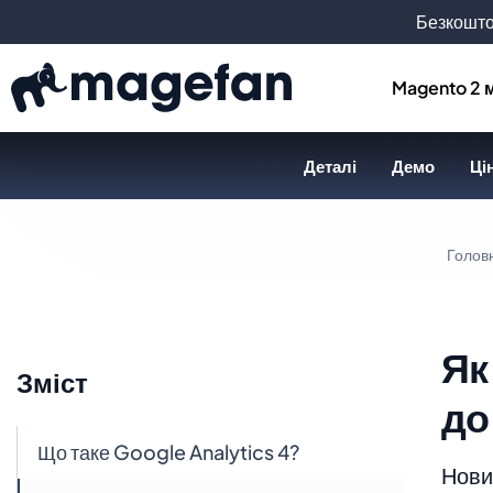
Безкошто
Magento 2 
Деталі
Демо
Ці
Голов
Як
Зміст
до
Що таке Google Analytics 4?
Новин