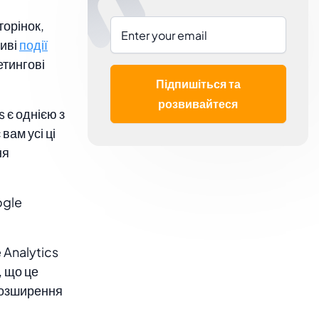
торінок,
ливі
події
тингові
Підпишіться та
розвивайтеся
 є однією з
ам усі ці
ня
ogle
 Analytics
, що це
розширення