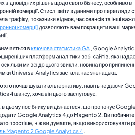
х відповідних рішень щодо свого бізнесу, особливо в
ронній комерції. Стислі звіти з даними про перегляди с
ла трафіку, показники відмов, час сеансів та інші важ
ронної комерції
дозволяють вам покращити ваші марке
нії.
значається в
ключова статистика GA
, Google Analytics
ширеніших платформ аналітики веб-сайтів, яка надає в
 І оскільки ми всі до цього звикли, новина про припинен
имки Universal Analytics застала нас зненацька.
о хто почав шукати альтернативу, навіть не даючи Go
tics 4 шансу, хоча він цього заслуговує.
 в цьому посібнику ви дізнаєтеся, що пропонує Google
к додати Google Analytics 4 до Magento 2. Ви побачите
ато простіше, ніж ви думаєте, якщо використовувати 
ь Magento 2 Google Analytics 4
.