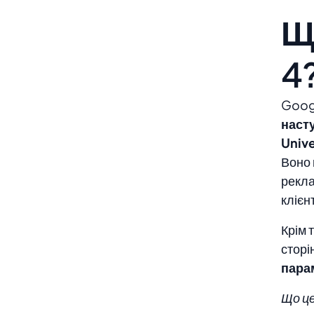
Щ
Крок 9: Перевірка Google Analytics 4
у ​​режимі реального часу
4
Googl
наст
Unive
Воно 
рекл
клієн
Крім 
сторі
пара
Що це