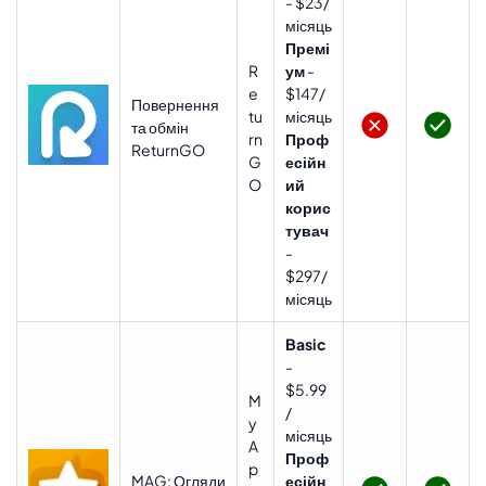
- $23/
місяць
Премі
R
ум
-
e
$147/
Повернення
tu
місяць
та обмін
rn
Проф
ReturnGO
G
есійн
O
ий
корис
тувач
-
$297/
місяць
Basic
-
$5.99
M
/
y
місяць
A
Проф
p
MAG: Огляди
есійн