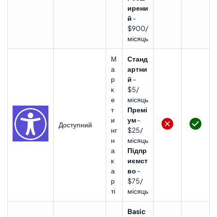
ирени
й
-
$900/
місяць
М
Станд
а
артни
р
й
-
к
$5/
е
місяць
т
Премі
и
ум
-
Доступний
нг
$25/
н
місяць
а
Підпр
к
иємст
а
во
-
р
$75/
ті
місяць
Basic