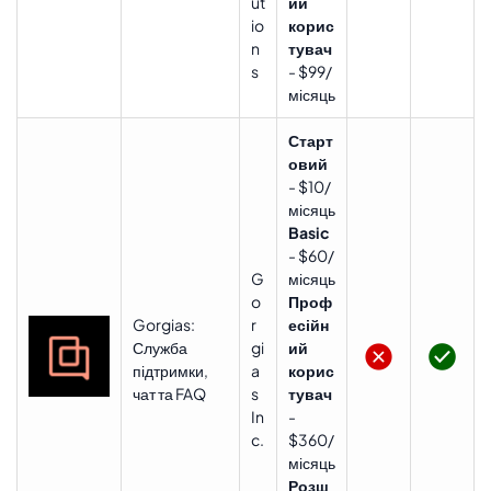
ut
ий
io
корис
n
тувач
s
- $99/
місяць
Старт
овий
- $10/
місяць
Basic
- $60/
G
місяць
o
Проф
Gorgias:
r
есійн
Служба
gi
ий
підтримки,
a
корис
чат та FAQ
s
тувач
In
-
c.
$360/
місяць
Розш