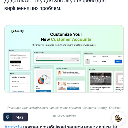
Додаток Accofy для Shopify створено для
вирішення цих проблем.
(Розширені функції облікових записів нових клієнтів - джерело Accofy ‑ Облікові
записи клієнтів)
💬
Чат
Accofy
покращує облікові записи нових клієнтів