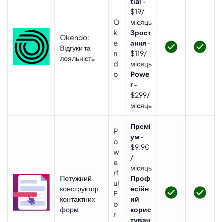
tial
-
$19/
O
місяць
k
Зрост
Okendo:
e
ання
-
Відгуки та
n
$119/
лояльність
d
місяць
o
Powe
r
-
$299/
місяць
Премі
P
ум
-
o
$9.90
w
/
e
місяць
rf
Потужний
Проф
ul
конструктор
есійн
F
контактних
ий
o
форм
корис
r
тувач