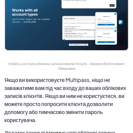
(Увійти у всі типи облікових записів клієнтів Shopify - джерело Вхід як клієнт:
Підтримка)
Якщо ви використовуєте Multipass, ніщо не
заважатиме вам під час входу до ваших облікових
записів клієнтів. Якщо ви ним не користуєтеся, ви
можете просто попросити клієнта дозволити
допомогу або тимчасово змінити пароль
користувача.
Додаток також підтримує нові облікові записи