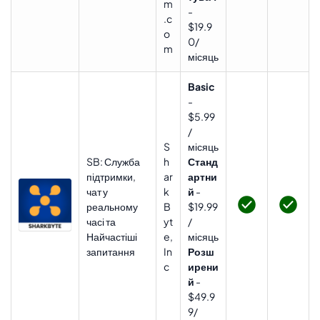
m
-
.c
$19.9
o
0/
m
місяць
Basic
-
$5.99
/
S
місяць
SB: Служба
h
Станд
підтримки,
ar
артни
чат у
k
й
-
реальному
B
$19.99
часі та
yt
/
Найчастіші
e,
місяць
запитання
In
Розш
c
ирени
й
-
$49.9
9/