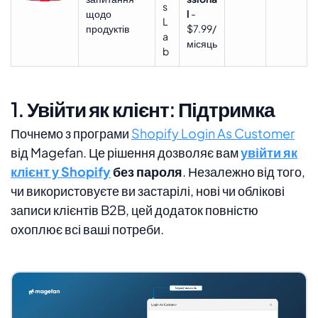
s
щодо
l
-
L
продуктів
$7.99/
a
місяць
b
1. Увійти як клієнт: Підтримка
Почнемо з програми
Shopify Login As Customer
від Magefan. Це рішення дозволяє вам
увійти як
клієнт у Shopify
без пароля
. Незалежно від того,
чи використовуєте ви застарілі, нові чи облікові
записи клієнтів B2B, цей додаток повністю
охоплює всі ваші потреби.