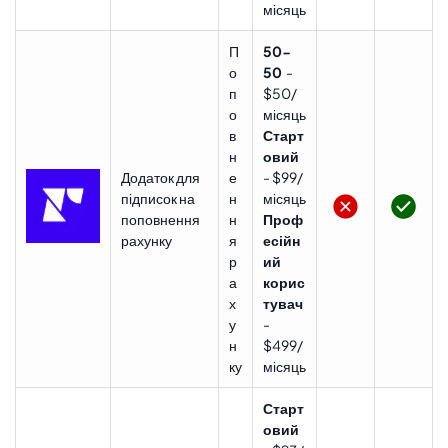
місяць
П
50-
о
50
-
п
$50/
о
місяць
в
Старт
н
овий
Додаток для
е
- $99/
підписок на
н
місяць
поповнення
н
Проф
рахунку
я
есійн
р
ий
а
корис
х
тувач
у
-
н
$499/
ку
місяць
Старт
овий