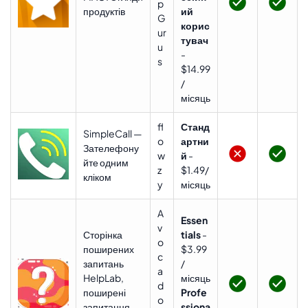
p
продуктів
ий
G
корис
ur
тувач
u
-
s
$14.99
/
місяць
fl
Станд
SimpleCall —
o
артни
Зателефону
w
й
-
йте одним
z
$1.49/
кліком
y
місяць
A
Essen
v
Сторінка
tials
-
o
поширених
$3.99
c
запитань
/
a
HelpLab,
місяць
d
поширені
Profe
o
запитання
ssiona