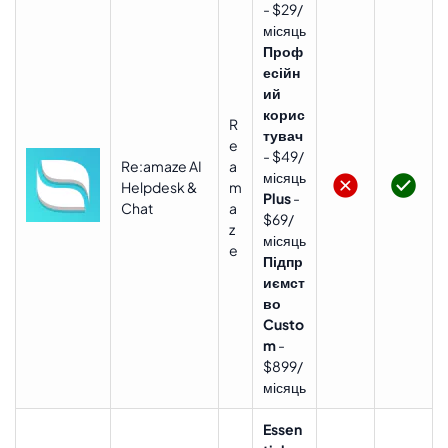
- $29/
місяць
Проф
есійн
ий
корис
R
тувач
e
- $49/
Re:amaze AI
a
місяць
Helpdesk &
m
Plus
-
Chat
a
$69/
z
місяць
e
Підпр
иємст
во
Custo
m
-
$899/
місяць
Essen