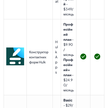
at
й
-
$349/
місяць
Проф
есійн
ий
план
-
H
$9.90
ul
/
Конструктор
k
місяць
контактних
A
Проф
форм Hulk
p
есійн
p
ий+
s
план
-
$24.9
0/
місяць
Basic
- $29/