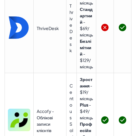
місяць
T
Станд
hr
артни
iv
й
-
e
ThriveDesk
$69/
D
місяць
e
Безлі
s
мітни
k
й
-
$129/
місяць
Зрост
C
ання
-
e
$19/
nt
місяць
o
Plus
-
Accofy -
u
$49/
Облікові
s
місяць
записи
S
Проф
клієнтів
ol
есійн