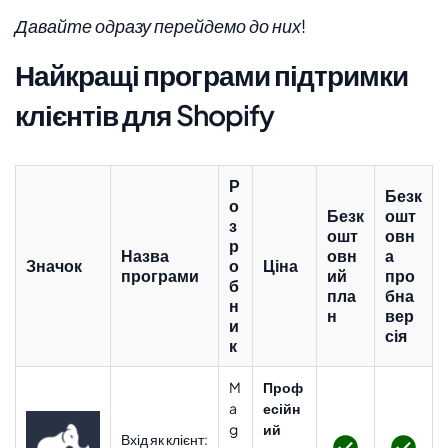
Давайте одразу перейдемо до них!
Найкращі програми підтримки
клієнтів для Shopify
Р
Безк
о
Безк
ошт
з
ошт
овн
р
Назва
овн
а
Значок
о
Ціна
програми
ий
про
б
пла
бна
н
н
вер
и
сія
к
M
Проф
a
есійн
g
ий
Вхід як клієнт: