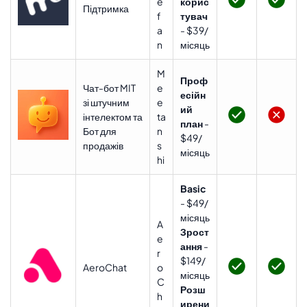
e
корис
Підтримка
f
тувач
a
- $39/
n
місяць
M
Проф
Чат-бот MIT
e
есійн
зі штучним
e
ий
інтелектом та
ta
план
-
Бот для
n
$49/
продажів
s
місяць
hi
Basic
- $49/
місяць
A
Зрост
e
ання
-
r
$149/
AeroChat
o
місяць
C
Розш
h
ирени