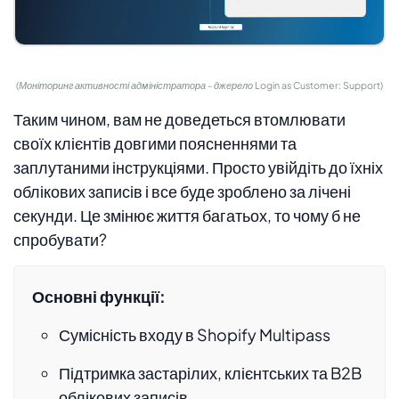
(Моніторинг активності адміністратора - джерело Login as Customer: Support)
Таким чином, вам не доведеться втомлювати
своїх клієнтів довгими поясненнями та
заплутаними інструкціями. Просто увійдіть до їхніх
облікових записів і все буде зроблено за лічені
секунди. Це змінює життя багатьох, то чому б не
спробувати?
Основні функції:
Сумісність входу в Shopify Multipass
Підтримка застарілих, клієнтських та B2B
облікових записів