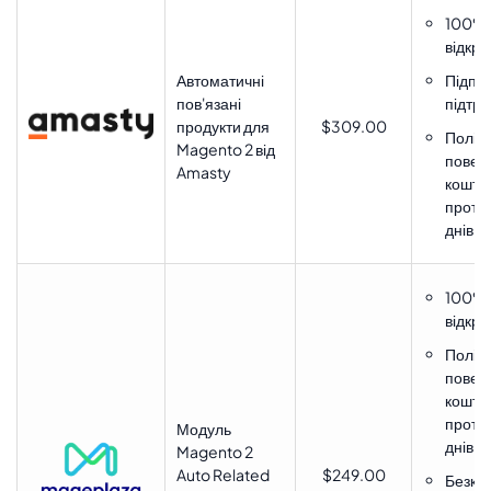
100%
відкри
Автоматичні
Підпис
пов'язані
підтр
продукти для
$309.00
Політ
Magento 2 від
повер
Amasty
коштів
протя
днів
100%
відкри
Політ
повер
коштів
протя
Модуль
днів
Magento 2
Auto Related
$249.00
Безко