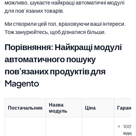
можливо, шукаєте найкращі автоматичні модулі
для пов’язаних товарів.
Ми створили цей топ, враховуючи ваші інтереси.
Тож занурюйтесь, щоб дізнатися більше.
Порівняння: Найкращі модулі
автоматичного пошуку
пов'язаних продуктів для
Magento
Назва
Постачальник
Ціна
Гаранті
модуль
100%
відкри