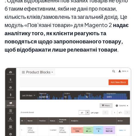
. Однак відображення пов'язаних товарів не було
б таким ефективним, якби не дані про покази,
кількість кліків/замовлень та загальний дохід. Це
модуль «Пов'язані товари» для Magento 2
надає
аналітику того, як клієнти реагують та
поводяться щодо запропонованого товару,
щоб відображати лише релевантні товари
.