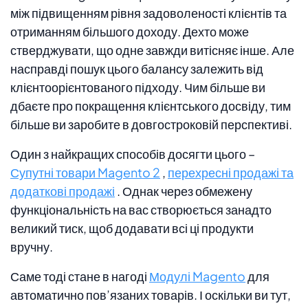
між підвищенням рівня задоволеності клієнтів та
отриманням більшого доходу. Дехто може
стверджувати, що одне завжди витісняє інше. Але
насправді пошук цього балансу залежить від
клієнтоорієнтованого підходу. Чим більше ви
дбаєте про покращення клієнтського досвіду, тим
більше ви заробите в довгостроковій перспективі.
Один з найкращих способів досягти цього –
Супутні товари Magento 2
,
перехресні продажі та
додаткові продажі
. Однак через обмежену
функціональність на вас створюється занадто
великий тиск, щоб додавати всі ці продукти
вручну.
Саме тоді стане в нагоді
Модулі Magento
для
автоматично пов’язаних товарів. І оскільки ви тут,