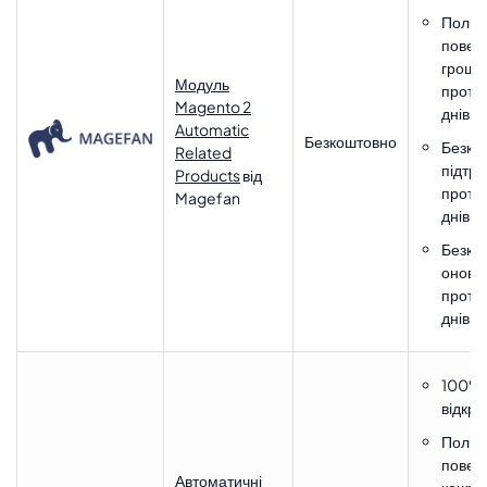
Політ
повер
гроше
Модуль
протя
Magento 2
днів
Automatic
Безкоштовно
Безко
Related
підтр
Products
від
протя
Magefan
днів
Безко
оновл
протя
днів
100%
відкри
Політ
повер
Автоматичні