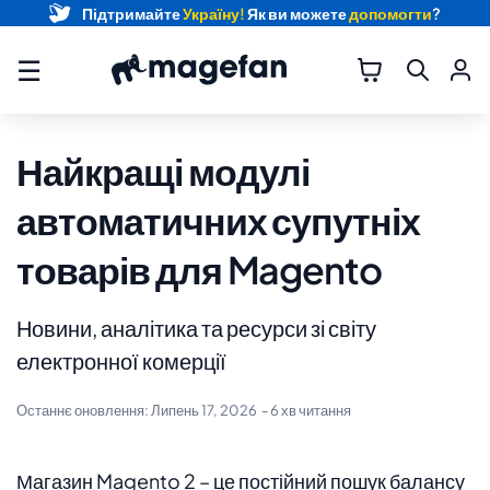
Підтримайте
Україну!
Як ви можете
допомогти
?
☰
Найкращі модулі
автоматичних супутніх
товарів для Magento
Новини, аналітика та ресурси зі світу
електронної комерції
Останнє оновлення:
Липень 17, 2026
- 6 хв читання
Магазин Magento 2 – це постійний пошук балансу