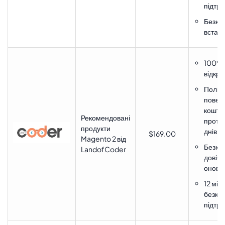
підтр
Безко
встан
100%
відкри
Політ
повер
коштів
Рекомендовані
протя
продукти
днів
$169.00
Magento 2 від
Безко
LandofCoder
довічн
оновл
12 міс
безко
підтр