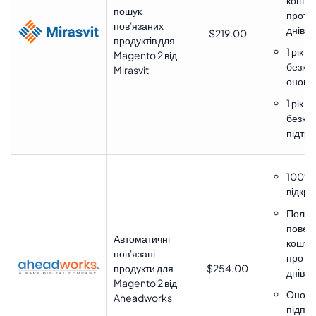
коштів
пошук
протя
пов'язаних
днів
$219.00
продуктів для
1 рік
Magento 2 від
безко
Mirasvit
оновл
1 рік
безко
підтр
100%
відкри
Політ
повер
Автоматичні
коштів
пов'язані
протя
продукти для
$254.00
днів
Magento 2 від
Оновл
Aheadworks
підпис