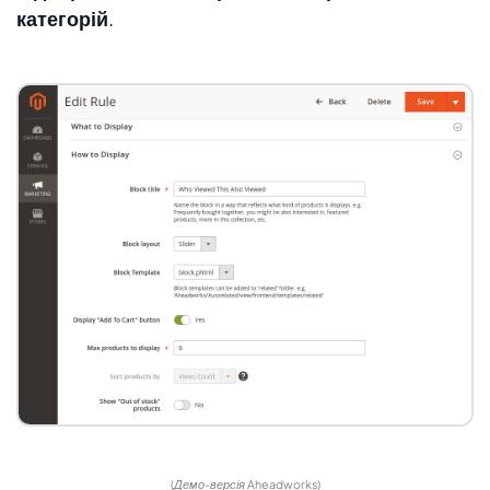
категорій
.
(Демо-версія Aheadworks)