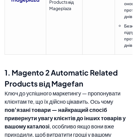
Products від
оновл
Mageplaza
протя
днів
Безко
підтр
протя
днів
1. Magento 2 Automatic Related
Products від Magefan
Ключ до успішного маркетингу — пропонувати
клієнтам те, що їх дійсно цікавить. Ось чому
пов'язані товари — найкращий спосіб
привернути увагу клієнтів до інших товарів у
вашому каталозі
, особливо якщо вони вже
приходили, щоб витратити гроші у вашому