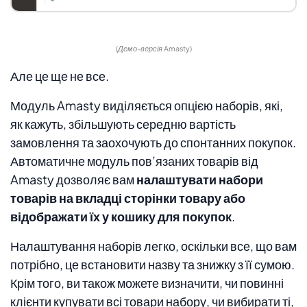
(Демо-версія Amasty)
Але це ще не все.
Модуль Amasty виділяється опцією наборів, які,
як кажуть, збільшують середню вартість
замовлення та заохочують до спонтанних покупок.
Автоматичне модуль пов’язаних товарів від
Amasty дозволяє вам
налаштувати набори
товарів на вкладці сторінки товару або
відображати їх у кошику для покупок
.
Налаштування наборів легко, оскільки все, що вам
потрібно, це встановити назву та знижку з її сумою.
Крім того, ви також можете визначити, чи повинні
клієнти купувати всі товари набору, чи вибирати ті,