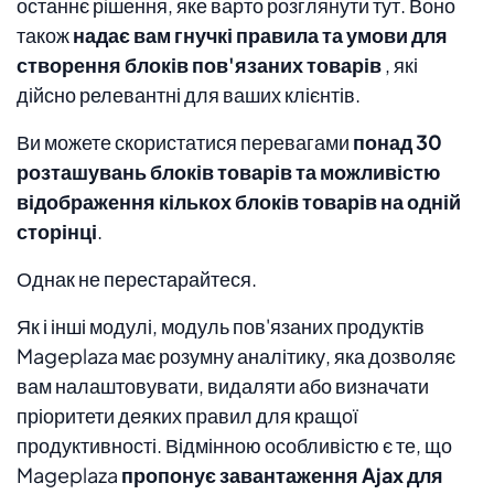
останнє рішення, яке варто розглянути тут. Воно
також
надає вам гнучкі правила та умови для
створення блоків пов'язаних товарів
, які
дійсно релевантні для ваших клієнтів.
Ви можете скористатися перевагами
понад 30
розташувань блоків товарів та можливістю
відображення кількох блоків товарів на одній
сторінці
.
Однак не перестарайтеся.
Як і інші модулі, модуль пов'язаних продуктів
Mageplaza має розумну аналітику, яка дозволяє
вам налаштовувати, видаляти або визначати
пріоритети деяких правил для кращої
продуктивності. Відмінною особливістю є те, що
Mageplaza
пропонує завантаження Ajax для