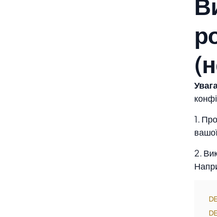
В
р
(
Увага
конфі
1. Пр
вашої
2. Ви
Напри
DE
DE