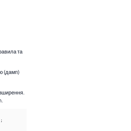
равила та
ю (дамп)
озширення.
n.
"