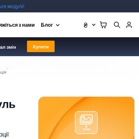
те модулі!
₴
яжіться з нами
Блог
Купити
ал змін
ція
уль
рції