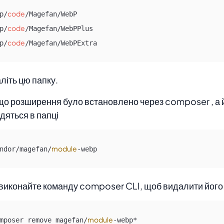
code
p/
/Magefan/WebP

code
p/
/Magefan/WebPPlus

code
p/
/Magefan/WebPExtra
аліть цю папку.
що розширення було встановлено через composer , а
дяться в папці
module
ndor/magefan/
-webp
і виконайте команду composer CLI, щоб видалити його
module
mposer remove magefan/
-webp*