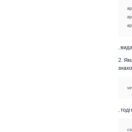
ap
ap
ap
, вид
2. Як
знахо
ve
, тод
co