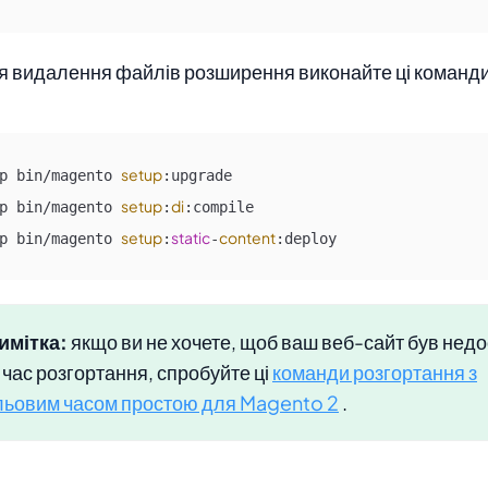
ля видалення файлів розширення виконайте ці коман
setup
p bin/magento 
:upgrade

setup
di
p bin/magento 
:
:compile

setup
static
content
p bin/magento 
:
-
:deploy
имітка:
якщо ви не хочете, щоб ваш веб-сайт був нед
 час розгортання, спробуйте ці
команди розгортання з
льовим часом простою для Magento 2
.