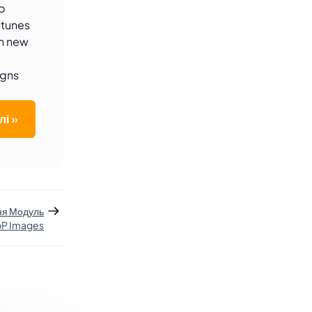
o
-tunes
th new
igns
лі »
ня Модуль
bP Images