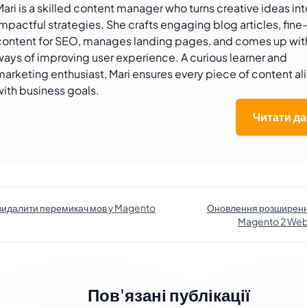
Mari is a skilled content manager who turns creative ideas int
impactful strategies. She crafts engaging blog articles, fine
content for SEO, manages landing pages, and comes up wi
ways of improving user experience. A curious learner and
marketing enthusiast, Mari ensures every piece of content al
with business goals.
Читати да
видалити перемикач мов у Magento
Оновлення розширен
Magento 2 We
Пов'язані публікації