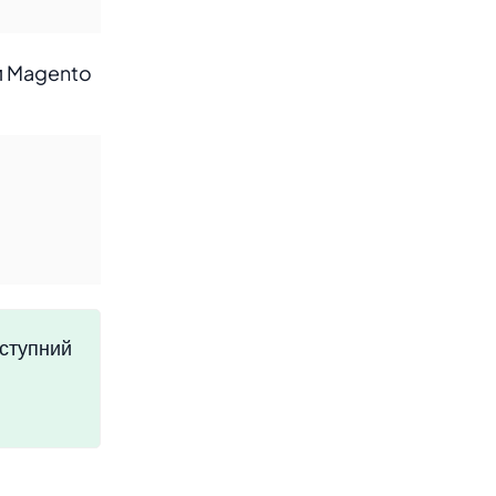
ди Magento
оступний