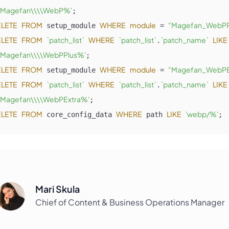
Magefan\\\\WebP%'
LETE
FROM
WHERE
module
"Magefan_WebPP
 setup_module 
 = 
LETE
FROM
`patch_list`
WHERE
`patch_list`
`patch_name`
LIKE
.
Magefan\\\\WebPPlus%'
LETE
FROM
WHERE
module
"Magefan_WebPE
 setup_module 
 = 
LETE
FROM
`patch_list`
WHERE
`patch_list`
`patch_name`
LIKE
.
Magefan\\\\WebPExtra%'
LETE
FROM
WHERE
LIKE
'webp/%'
 core_config_data 
 path 
;
Mari Skula
Chief of Content & Business Operations Manager