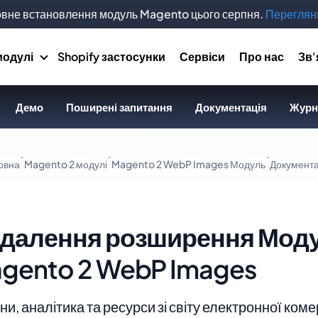
вне встановлення модуль Magento цього серпня.
Переглянь
модулі
Shopify застосунки
Сервіси
Про нас
Зв'
Демо
Поширені запитання
Документація
Журн
овна
Magento 2 модулі
Magento 2 WebP Images Модуль
Документа
далення розширення Мод
gento 2 WebP Images
и, аналітика та ресурси зі світу електронної коме