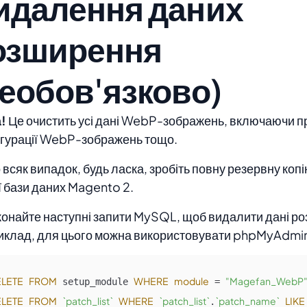
идалення даних
озширення
необов'язково)
!
Це очистить усі дані WebP-зображень, включаючи п
гурації WebP-зображень тощо.
о всяк випадок, будь ласка, зробіть повну резервну копі
 бази даних Magento 2.
конайте наступні запити MySQL, щоб видалити дані р
клад, для цього можна використовувати phpMyAdmi
LETE
FROM
WHERE
module
"Magefan_WebP
 setup_module 
 = 
LETE
FROM
`patch_list`
WHERE
`patch_list`
`patch_name`
LIKE
.