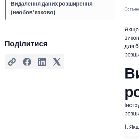
Видалення даних розширення
Останн
(необов'язково)
Якщо
викон
Поділитися
для б
розш
В
р
Інстр
розш
1. Як