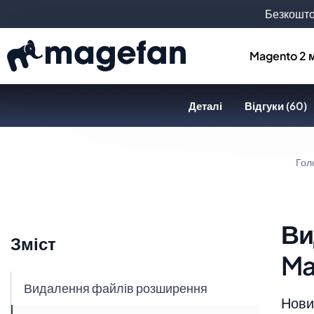
Безкошто
Magento 2 
Деталі
Відгуки (60)
Гол
Ви
Зміст
Ma
Видалення файлів розширення
Новин