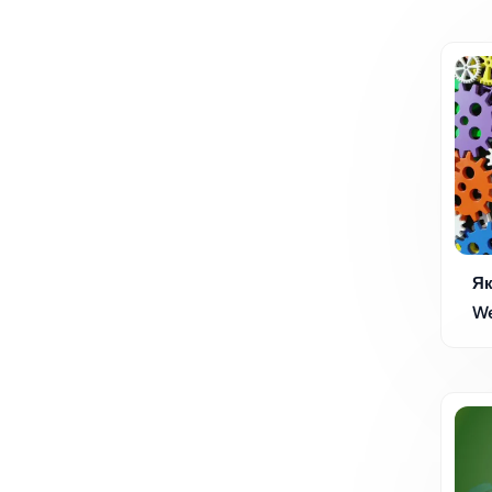
Як
We