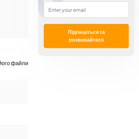
Підпишіться та
розвивайтеся
 його файли