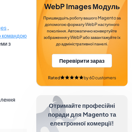
WebP Images Модуль
Пришвидшіть роботу вашого Magento за
допомогою формату WebP наступного
ges
,
покоління. Автоматично конвертуйте
ю командою
зображення у WebP або завантажуйте їх
еми з
до адміністративної панелі.
Перевірити зараз
Rated
by
60
customers
влення
Отримайте професійні
поради для Magento та
електронної комерції!