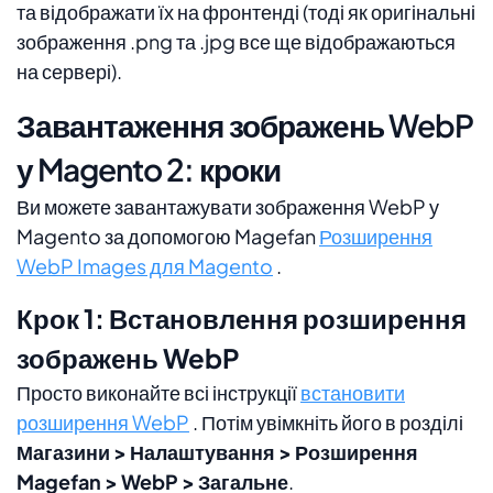
та відображати їх на фронтенді (тоді як оригінальні
зображення .png та .jpg все ще відображаються
на сервері).
Завантаження зображень WebP
у Magento 2: кроки
Ви можете завантажувати зображення WebP у
Magento за допомогою Magefan
Розширення
WebP Images для Magento
.
Крок 1: Встановлення розширення
зображень WebP
Просто виконайте всі інструкції
встановити
розширення WebP
. Потім увімкніть його в розділі
Магазини > Налаштування > Розширення
Magefan > WebP > Загальне
.