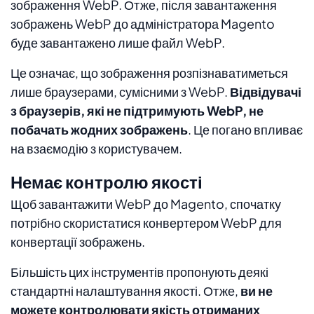
зображення WebP. Отже, після завантаження
зображень WebP до адміністратора Magento
буде завантажено лише файл WebP.
Це означає, що зображення розпізнаватиметься
лише браузерами, сумісними з WebP.
Відвідувачі
з браузерів, які не підтримують WebP, не
побачать жодних зображень
. Це погано впливає
на взаємодію з користувачем.
Немає контролю якості
Щоб завантажити WebP до Magento, спочатку
потрібно скористатися конвертером WebP для
конвертації зображень.
Більшість цих інструментів пропонують деякі
стандартні налаштування якості. Отже,
ви не
можете контролювати якість отриманих