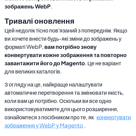
зображень WebP
.
Тривалі оновлення
Цей недолік тісно пов'язаний з попереднім. Якщо
ви хочете внести будь-які зміни до зображень у
форматі WebP,
вам потрібно знову
конвертувати кожне зображення та повторно
завантажити його до Magento
. Це не варіант
для великих каталогів.
З огляду на це, найкраще налаштувати
автоматичне перетворення та змінювати якість,
коли вам це потрібно. Оскільки ви все одно
використовуватимете для цього розширення,
ознайомтеся з посібником про те, як
конвертувати
зображення у WebP у Magento
.