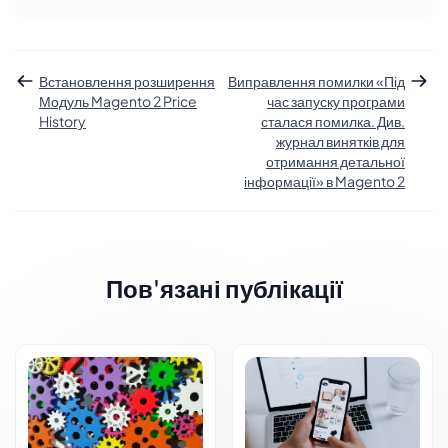
Встановлення розширення
Виправлення помилки «Під
Модуль Magento 2 Price
час запуску програми
History
сталася помилка. Див.
журнал винятків для
отримання детальної
інформації» в Magento 2
Пов'язані публікації