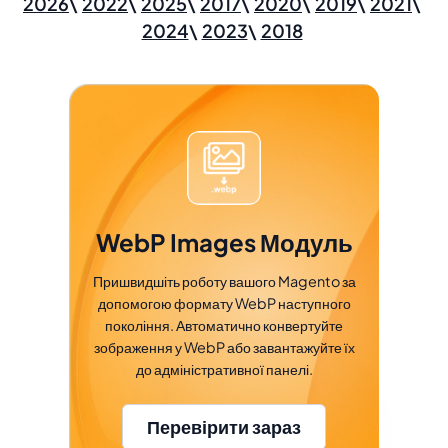
2026
2022
2025
2017
2020
2019
2021
2024
2023
2018
WebP Images Модуль
Пришвидшіть роботу вашого Magento за
допомогою формату WebP наступного
покоління. Автоматично конвертуйте
зображення у WebP або завантажуйте їх
до адміністративної панелі.
Перевірити зараз