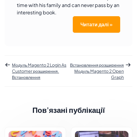
time with his family and can never pass by an
interesting book.
Читати далі »
Модуль Magento 2 Login As
Встановлення розширення
Customer розширення.
Модуль Magento 2 Open
Встановлення
Graph
Пов'язані публікації