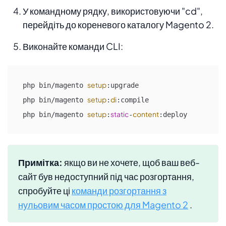
У командному рядку, використовуючи "cd",
перейдіть до кореневого каталогу Magento 2.
Виконайте команди CLI:
setup
php bin/magento 
:upgrade

setup
di
php bin/magento 
:
:compile

setup
static
content
php bin/magento 
:
-
:deploy
Примітка:
якщо ви не хочете, щоб ваш веб-
сайт був недоступний під час розгортання,
спробуйте ці
команди розгортання з
нульовим часом простою для Magento 2
.