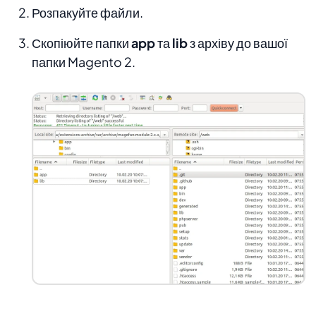
Розпакуйте файли.
Скопіюйте папки
app
та
lib
з архіву до вашої
папки Magento 2.