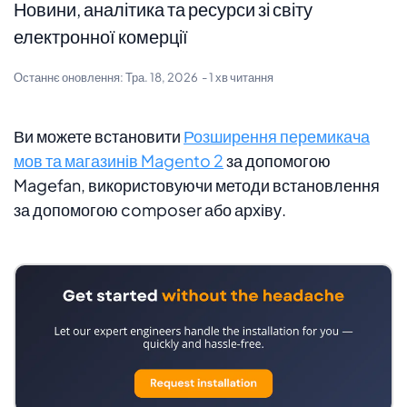
Новини, аналітика та ресурси зі світу
електронної комерції
Останнє оновлення:
Тра. 18, 2026
- 1 хв читання
Ви можете встановити
Розширення перемикача
мов та магазинів Magento 2
за допомогою
Magefan, використовуючи методи встановлення
за допомогою composer або архіву.