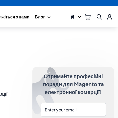
₴
яжіться з нами
Блог
Отримайте професійні
поради для Magento та
електронної комерції!
рції