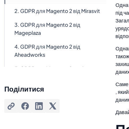
Одна 
2. GDPR для Magento 2 від Mirasvit
під ч
Загал
3. GDPR для Magento 2 від
урядо
Mageplaza
відпо
4. GDPR для Magento 2 від
Однак
Aheadworks
також
захищ
5. GDPR для Magento 2 від Amasty
даних
Саме 
Поділитися
, яки
даним
Давай
П