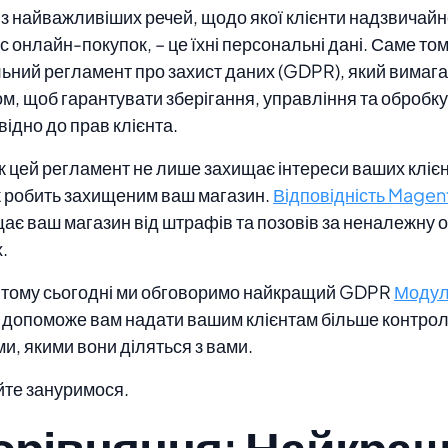
з найважливіших речей, щодо якої клієнти надзвичайн
ас онлайн-покупок, – це їхні персональні дані. Саме том
ьний регламент про захист даних (GDPR), який вимаг
м, щоб гарантувати зберігання, управління та обробку
відно до прав клієнта.
 цей регламент не лише захищає інтереси ваших клієнт
 робить захищеним ваш магазин.
Відповідність Mage
ає ваш магазин від штрафів та позовів за неналежну 
.
тому сьогодні ми обговоримо найкращий GDPR
Модул
й допоможе вам надати вашим клієнтам більше контро
и, якими вони діляться з вами.
те зануримося.
орівняння: Найкращ