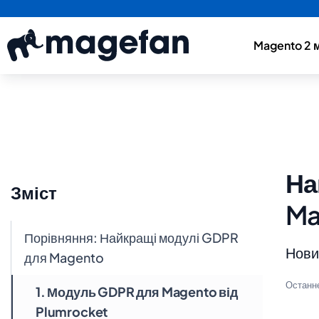
Magento 2 
На
Зміст
Ma
Порівняння: Найкращі модулі GDPR
Новин
для Magento
Останн
1. Модуль GDPR для Magento від
Plumrocket