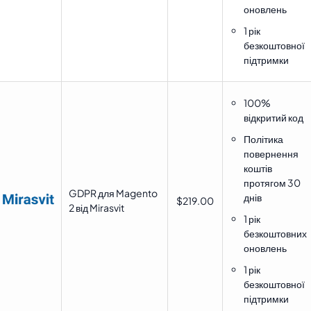
оновлень
1 рік
безкоштовної
підтримки
100%
відкритий код
Політика
повернення
коштів
протягом 30
GDPR для Magento
днів
$219.00
2 від Mirasvit
1 рік
безкоштовних
оновлень
1 рік
безкоштовної
підтримки