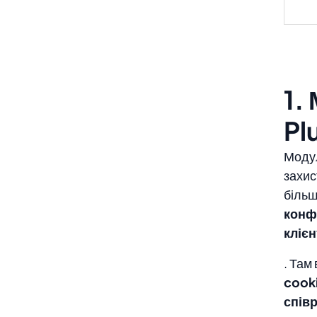
1.
Pl
Модул
захис
більш
конфі
клієн
. Там
cooki
співр