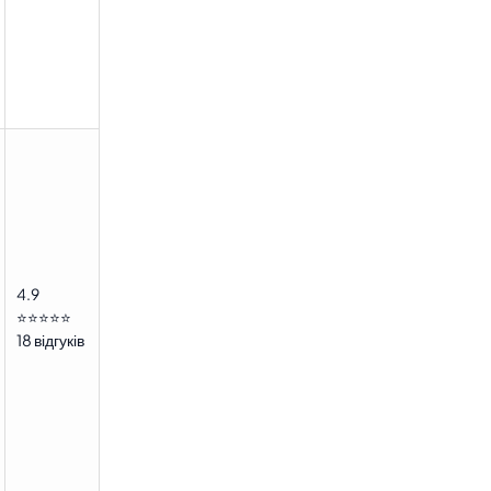
4.9
⭐⭐⭐⭐⭐
18 відгуків