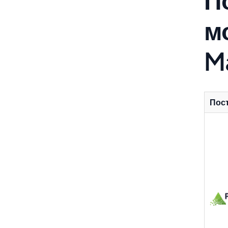
м
M
Пос