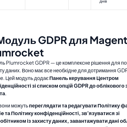
днів
 Модуль GDPR для Magent
umrocket
ь Plumrocket GDPR — це комплексне рішення для по
ту даних. Воно має все необхідне для дотримання GDPR
е. Цей модуль додає
Панель керування Центром
денційності зі списком опцій GDPR до облікового 
та
.
 вони можуть
переглядати та редагувати Політику ф
e та Політику конфіденційності, зв’язуватися зі
обітником із захисту даних, завантажувати дані о