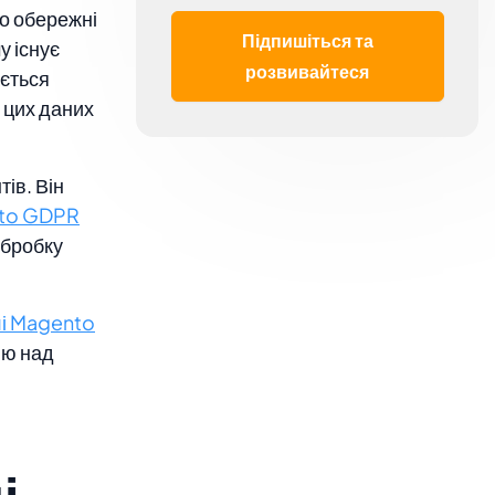
о обережні
Підпишіться та
у існує
розвивайтеся
ається
 цих даних
ів. Він
nto GDPR
обробку
і Magento
лю над
і