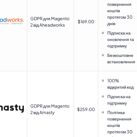
повернення
коштів
протягом 30
GDPR для Magento
$169.00
днів
2 від Aheadworks
Підписка на
оновлення та
підтримку
Безкоштовне
встановлення
100%
відкритий код
Підписка на
підтримку
GDPR для Magento
$259.00
2 від Amasty
Політика
повернення
коштів
протягом 30