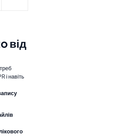
o від
треб
 і навіть
запису
айлів
блікового