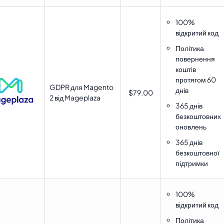
100%
відкритий код
Політика
повернення
коштів
протягом 60
GDPR для Magento
днів
$79.00
2 від Mageplaza
365 днів
безкоштовних
оновлень
365 днів
безкоштовної
підтримки
100%
відкритий код
Політика