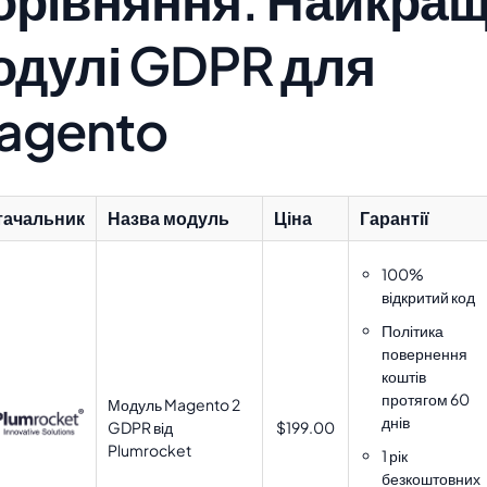
одулі GDPR для
agento
тачальник
Назва модуль
Ціна
Гарантії
100%
відкритий код
Політика
повернення
коштів
протягом 60
Модуль Magento 2
днів
GDPR від
$199.00
Plumrocket
1 рік
безкоштовних