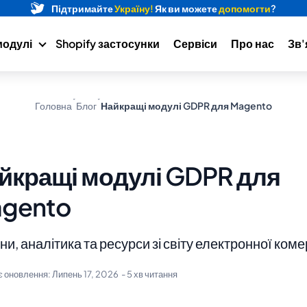
Підтримайте
Україну!
Як ви можете
допомогти
?
модулі
Shopify застосунки
Сервіси
Про нас
Зв'
Головна
Блог
Найкращі модулі GDPR для Magento
йкращі модулі GDPR для
gento
и, аналітика та ресурси зі світу електронної коме
є оновлення:
Липень 17, 2026
- 5 хв читання