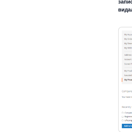
запи
видал