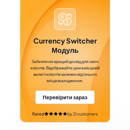
Currency Switcher
Модуль
Забезпечте кращий досвід для своїх
клієнтів. Відображайте ціни в місцевій
валюті клієнтів залежно від їхнього
місцезнаходження.
Перевірити зараз
Rated
by
21
customers