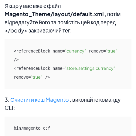
Якщо у вас вже є файл
Magento_Theme/layout/default.xml
, потім
відредагуйте його та помістіть цей код перед
</body> закриваючий тег:
"currency"
"true"
<referenceBlock name=
 remove=
/>

"store.settings.currency"
<referenceBlock name=
"true"
remove=
 />
3.
Очистити кеш Magento
, виконайте команду
CLI:
bin/magento c:f