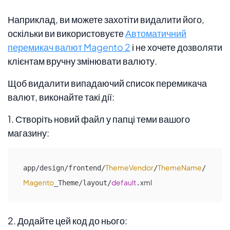
Наприклад, ви можете захотіти видалити його,
оскільки ви використовуєте
Автоматичний
перемикач валют Magento 2
і не хочете дозволяти
клієнтам вручну змінювати валюту.
Щоб видалити випадаючий список перемикача
валют, виконайте такі дії:
1. Створіть новий файл у папці теми вашого
магазину:
ThemeVendor
ThemeName
app/design/frontend/
/
/
Magento
default
xml
_Theme/layout/
.
2. Додайте цей код до нього: