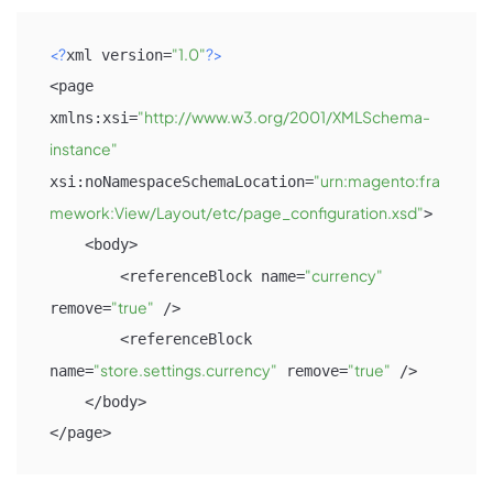
<?
"1.0"
?>
xml version=
<page 
"http://www.w3.org/2001/XMLSchema-
xmlns:xsi=
instance"
"urn:magento:fra
xsi:noNamespaceSchemaLocation=
mework:View/Layout/etc/page_configuration.xsd"
>

    <body>

"currency"
        <referenceBlock name=
"true"
remove=
 />

        <referenceBlock 
"store.settings.currency"
"true"
name=
 remove=
 />

    </body>

</page>