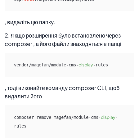
, видаліть цю папку.
2. Якщо розширення було встановлено через
composer , а його файли знаходяться в папці
display
vendor/magefan/module-cms-
-rules
, тоді виконайте команду composer CLI, щоб
видалити його
display
composer remove magefan/module-cms-
-
rules