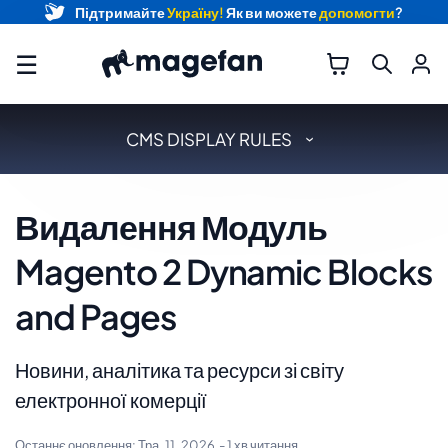
Підтримайте
Україну!
Як ви можете
допомогти
?
☰
CMS DISPLAY RULES
Видалення Модуль
Magento 2 Dynamic Blocks
and Pages
Новини, аналітика та ресурси зі світу
електронної комерції
Останнє оновлення:
Тра. 11, 2026
- 1 хв читання