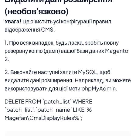
(необов'язково)
Увага!
Це очистить усі конфігурації правил
відображення CMS.
1. Про всяк випадок, будь ласка, зробіть повну
резервну копію (дамп) вашої бази даних Magento
2.
2. Виконайте наступні запити MySQL, щоб
видалити дані розширення. Наприклад, ви можете
використовувати для цієї мети phpMyAdmin.
DELETE FROM `patch_list` WHERE
`patch_list`.`patch_name` LIKE '%
Magefan\CmsDisplayRules%';