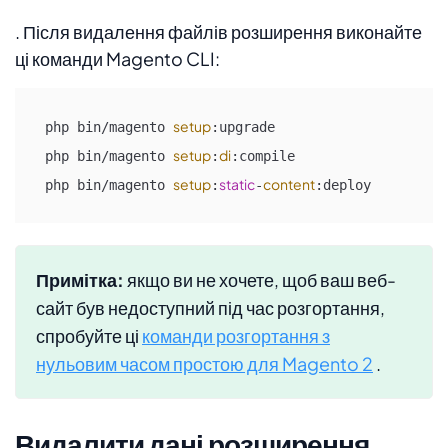
. Після видалення файлів розширення виконайте
ці команди Magento CLI:
setup
php bin/magento 
:upgrade

setup
di
php bin/magento 
:
:compile

setup
static
content
php bin/magento 
:
-
:deploy
Примітка:
якщо ви не хочете, щоб ваш веб-
сайт був недоступний під час розгортання,
спробуйте ці
команди розгортання з
нульовим часом простою для Magento 2
.
Видалити дані розширення