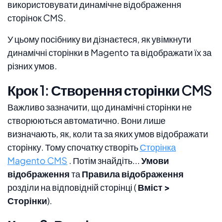
використовувати динамічне відображення
сторінок CMS.
У цьому посібнику ви дізнаєтеся, як увімкнути
динамічні сторінки в Magento та відображати їх за
різних умов.
Крок 1: Створення сторінки CMS
Важливо зазначити, що динамічні сторінки не
створюються автоматично. Вони лише
визначають, як, коли та за яких умов відображати
сторінку. Тому спочатку створіть
Сторінка
Magento CMS
. Потім знайдіть...
Умови
відображення
та
Правила відображення
розділи на відповідній сторінці (
Вміст >
Сторінки
).