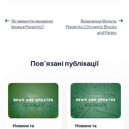
Як увімкнути динамічні
Видалення Модуль
блоки в Magento?
Magento 2 Dynamic Blocks
and Pages
Пов'язані публікації
Новини та
Новини та