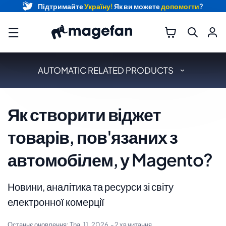
Підтримайте
Україну!
Як ви можете
допомогти
?
☰
AUTOMATIC RELATED PRODUCTS
Як створити віджет
товарів, пов'язаних з
автомобілем, у Magento?
Новини, аналітика та ресурси зі світу
електронної комерції
Останнє оновлення:
Тра. 11, 2026
- 2 хв читання