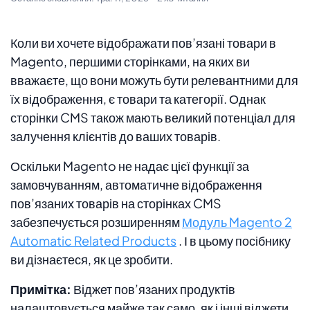
Коли ви хочете відображати пов’язані товари в
Magento, першими сторінками, на яких ви
вважаєте, що вони можуть бути релевантними для
їх відображення, є товари та категорії. Однак
сторінки CMS також мають великий потенціал для
залучення клієнтів до ваших товарів.
Оскільки Magento не надає цієї функції за
замовчуванням, автоматичне відображення
пов’язаних товарів на сторінках CMS
забезпечується розширенням
Модуль Magento 2
Automatic Related Products
. І в цьому посібнику
ви дізнаєтеся, як це зробити.
Примітка:
Віджет пов’язаних продуктів
налаштовується майже так само, як і інші віджети