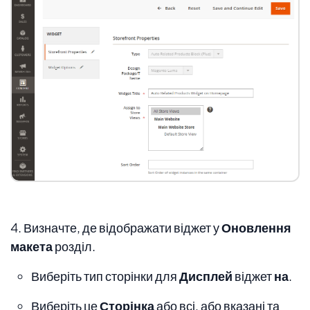
4. Визначте, де відображати віджет у
Оновлення
макета
розділ.
Виберіть тип сторінки для
Дисплей
віджет
на
.
Виберіть це
Сторінка
або всі, або вказані та