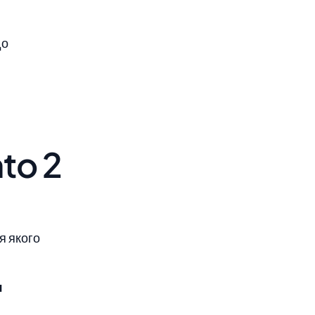
до
to 2
я якого
я