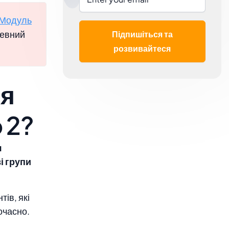
Модуль
певний
Підпишіться та
розвивайтеся
ля
 2?
я
і групи
тів, які
очасно.