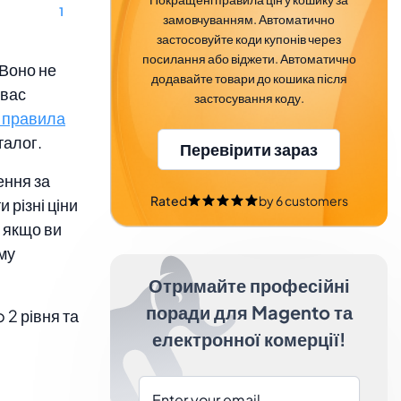
1
замовчуванням. Автоматично
застосовуйте коди купонів через
посилання або віджети. Автоматично
 Воно не
додавайте товари до кошика після
 вас
застосування коду.
 правила
талог.
Перевірити зараз
ення за
Rated
by
6
customers
 різні ціни
 якщо ви
му
Отримайте професійні
поради для Magento та
 2 рівня та
електронної комерції!