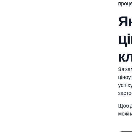
проце
Я
ц
к
За за
ціноу
успіх
засто
Щоб д
можна