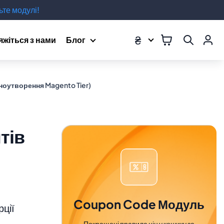
те модулі!
₴
яжіться з нами
Блог
іноутворення Magento Tier)
тів
Coupon Code Модуль
рції
Покращені правила цін у кошику за