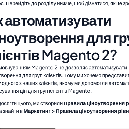
с. Перейдіть до розділу нижче, щоб дізнатися, як це зр
к автоматизувати
іноутворення для гр
лієнтів Magento 2?
мовчуванням Magento 2 не дозволяє автоматизувати
творення для груп клієнтів. Тому ми хочемо представит
у одного з наших клієнтів, якому ми допомогли автома
сування цін для груп клієнтів Magento.
осягти цього, ми створили
Правила ціноутворення р
 знайти в
Маркетинг > Правила ціноутворення рівн