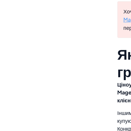
Хо
Ma
пер
Я
гр
Ціноу
Mage
клієн
Іншим
купую
Конкр