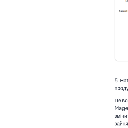
5. На
проду
Це вс
Magen
зміни
зайня