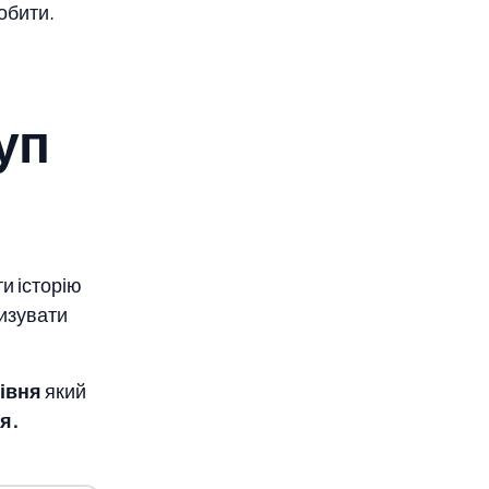
обити.
уп
и історію
тизувати
івня
який
я.