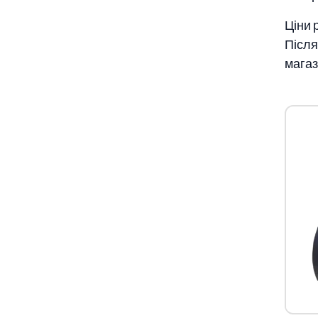
Ціни 
Після
магаз