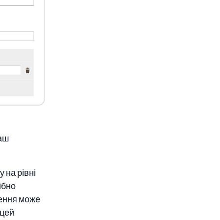
аш
 на рівні
ібно
дення може
 цей