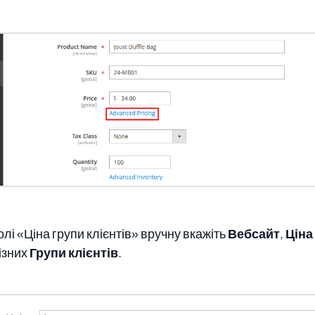
полі «Ціна групи клієнтів» вручну вкажіть
Вебсайт
,
Ціна
ізних
Групи клієнтів
.