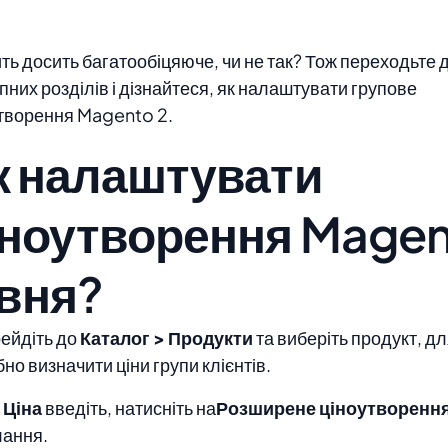
ть досить багатообіцяюче, чи не так? Тож переходьте 
пних розділів і дізнайтеся, як налаштувати групове
творення Magento 2.
к налаштувати
іноутворення Magen
івня?
рейдіть до
Каталог > Продукти
та виберіть продукт, дл
бно визначити ціни групи клієнтів.
д
Ціна
введіть, натисніть на
Розширене ціноутворенн
лання.