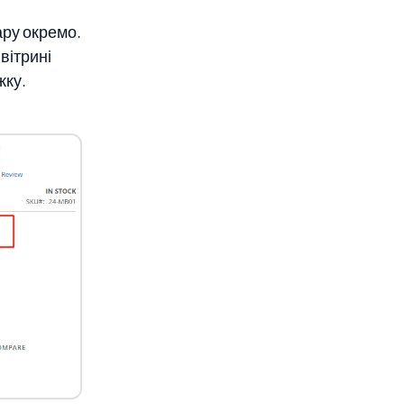
ару окремо.
вітрині
жку.