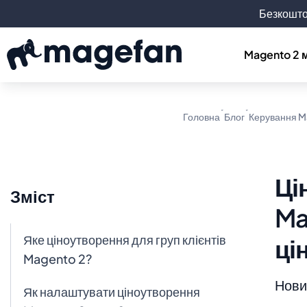
Безкошто
Magento 2 
Головна
Блог
Керування M
Ці
Зміст
Ma
Яке ціноутворення для груп клієнтів
ці
Magento 2?
Новин
Як налаштувати ціноутворення