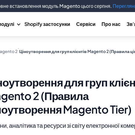
вне встановлення модуль Magento цього серпня.
Переглянь
модулі
Shopify застосунки
Сервіси
Про нас
Зв'
agento 2
Ціноутворення для груп клієнтів Magento 2 (Правила ц
ноутворення для груп клієн
gento 2 (Правила
ноутворення Magento Tier)
и, аналітика та ресурси зі світу електронної коме