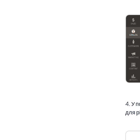
4. У 
для р