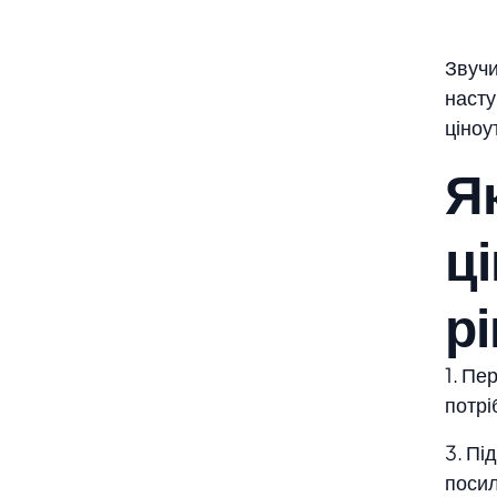
Звучи
насту
ціноу
Я
ц
р
1. Пе
потрі
3. Пі
поси