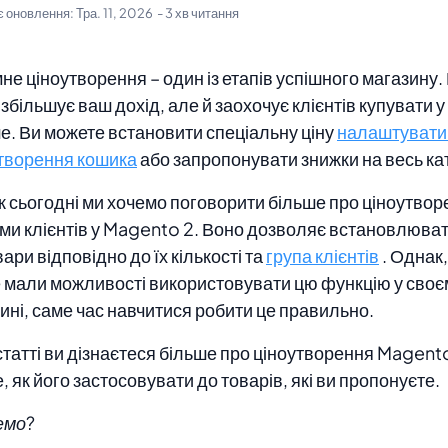
є оновлення:
Тра. 11, 2026
- 3 хв читання
не ціноутворення – один із етапів успішного магазину.
збільшує ваш дохід, але й заохочує клієнтів купувати у
е. Ви можете встановити спеціальну ціну
налаштувати
творення кошика
або запропонувати знижки на весь ка
 сьогодні ми хочемо поговорити більше про ціноутвор
ми клієнтів у Magento 2. Воно дозволяє встановлювати
вари відповідно до їх кількості та
група клієнтів
. Однак,
 мали можливості використовувати цю функцію у своє
ині, саме час навчитися робити це правильно.
 статті ви дізнаєтеся більше про ціноутворення Magento
е, як його застосовувати до товарів, які ви пропонуєте.
емо?