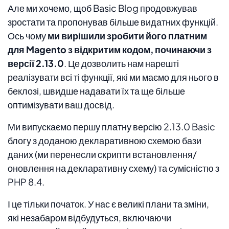
Але ми хочемо, щоб Basic Blog продовжував
зростати та пропонував більше видатних функцій.
Ось чому
ми вирішили зробити його платним
для Magento з відкритим кодом, починаючи з
версії 2.13.0
. Це дозволить нам нарешті
реалізувати всі ті функції, які ми маємо для нього в
беклозі, швидше надавати їх та ще більше
оптимізувати ваш досвід.
Ми випускаємо першу платну версію 2.13.0 Basic
блогу з доданою декларативною схемою бази
даних (ми перенесли скрипти встановлення/
оновлення на декларативну схему) та сумісністю з
PHP 8.4.
І це тільки початок. У нас є великі плани та зміни,
які незабаром відбудуться, включаючи