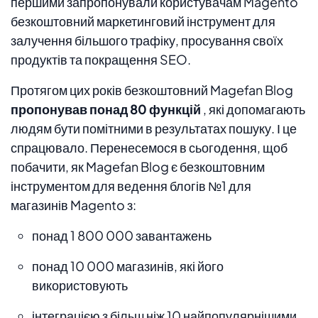
першими запропонували користувачам Magento
безкоштовний маркетинговий інструмент для
залучення більшого трафіку, просування своїх
продуктів та покращення SEO.
Протягом цих років безкоштовний Magefan Blog
пропонував понад 80 функцій
, які допомагають
людям бути помітними в результатах пошуку. І це
спрацювало. Перенесемося в сьогодення, щоб
побачити, як Magefan Blog є безкоштовним
інструментом для ведення блогів №1 для
магазинів Magento з:
понад 1 800 000 завантажень
понад 10 000 магазинів, які його
використовують
інтеграцією з більш ніж 10 найпопулярнішими