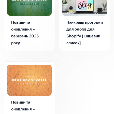
Новини та
Найкращі програми
оновлення –
для блогів для
березень 2025
Shopify [Кінцевий
року
список]
Новини та
оновлення –