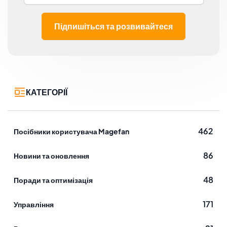
content:deploy Примітка: Якщо ви не хочете, щоб
ваш вебсайт був недоступний під час розгортання,
Підпишіться та розвивайтеся
спробуйте ці . Після встановлення розширення
Magento 2 CMS Display Rule ви можете запустити .
КАТЕГОРІЇ
462
Посібники користувача Magefan
86
Новини та оновлення
48
Поради та оптимізація
171
Управління