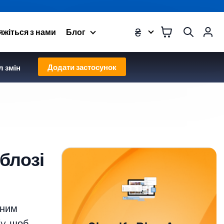
₴
яжіться з нами
Блог
Додати застосунок
 змін
 блозі
аним
fy, щоб