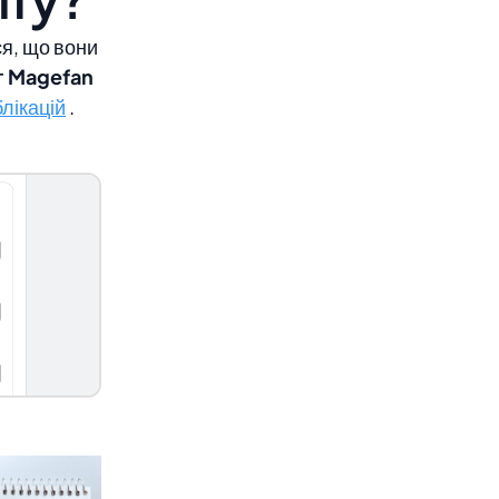
ся, що вони
г Magefan
лікацій
.