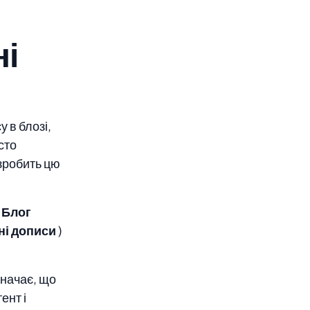
ні
 в блозі,
сто
 зробить цю
 Блог
ні дописи
)
значає, що
ент і