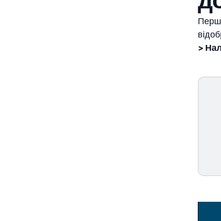
Перш 
відоб
> На