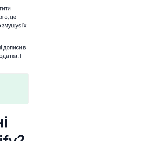
отити
ого, це
о змушує їх
і дописи в
датка. І
ні
ify?