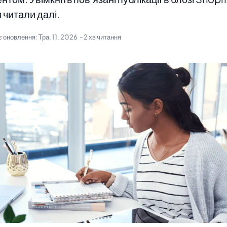
 читали далі.
є оновлення:
Тра. 11, 2026
- 2 хв читання