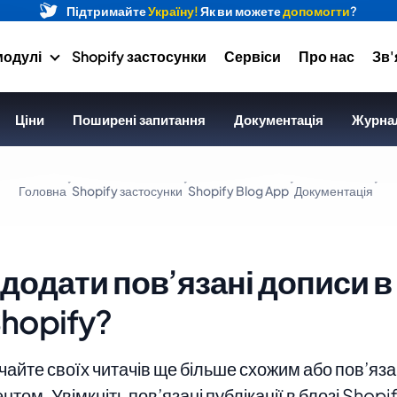
Підтримайте
Україну!
Як ви можете
допомогти
?
модулі
Shopify застосунки
Сервіси
Про нас
Зв'
Ціни
Поширені запитання
Документація
Журнал
Головна
Shopify застосунки
Shopify Blog App
Документація
 додати пов’язані дописи в
Shopify?
чайте своїх читачів ще більше схожим або пов’яз
нтом. Увімкніть пов’язані публікації в блозі Shopi