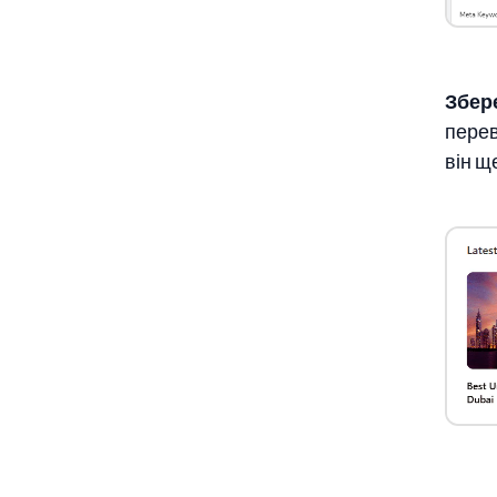
Збер
перев
він щ