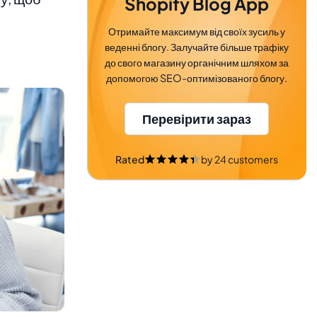
Shopify Blog App
Отримайте максимум від своїх зусиль у
веденні блогу. Залучайте більше трафіку
до свого магазину органічним шляхом за
допомогою SEO-оптимізованого блогу.
Перевірити зараз
Rated
by
24
customers