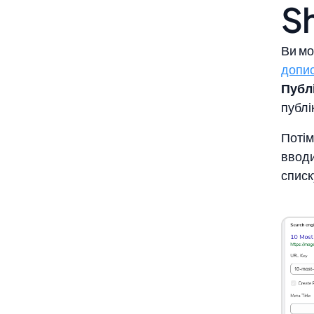
S
Ви мо
допис
Публі
публік
Потім
вводи
списк