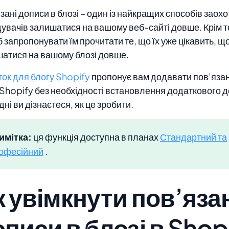
зані дописи в блозі – один із найкращих способів заох
дувачів залишатися на вашому веб-сайті довше. Крім т
б запропонувати їм прочитати те, що їх уже цікавить, щ
атися на вашому блозі довше.
ок для блогу Shopify
пропонує вам додавати пов’язан
 Shopify без необхідності встановлення додаткового до
дні ви дізнаєтеся, як це зробити.
имітка:
ця функція доступна в планах
Стандартний та
офесійний
.
к увімкнути пов’яза
писи в блозі в Shop