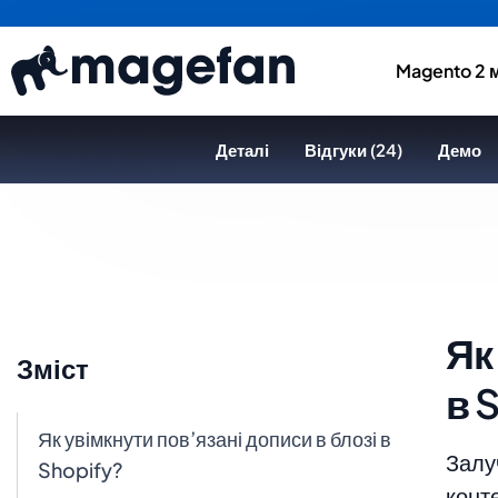
Magento 2 
Деталі
Відгуки (24)
Демо
Як
Зміст
в 
Як увімкнути пов’язані дописи в блозі в
Залу
Shopify?
конте