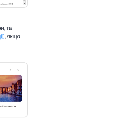
и, та
ії
, якщо