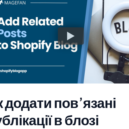
к додати пов’язані
блікації в блозі