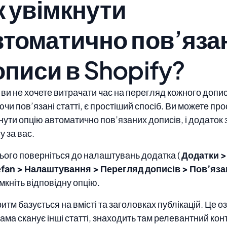
к увімкнути
втоматично пов’яза
описи в Shopify?
ви не хочете витрачати час на перегляд кожного допису
чи пов’язані статті, є простіший спосіб. Ви можете про
нути опцію автоматично пов’язаних дописів, і додаток
у за вас.
ього поверніться до налаштувань додатка (
Додатки >
fan > Налаштування > Перегляд дописів > Пов’яза
імкніть відповідну опцію.
итм базується на вмісті та заголовках публікацій. Це о
ама сканує інші статті, знаходить там релевантний конт