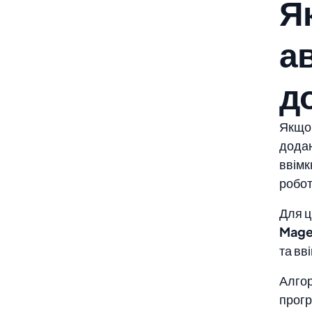
Я
а
д
Якщо 
додаю
ввімк
робот
Для ц
Mage
та вв
Алгор
прогр