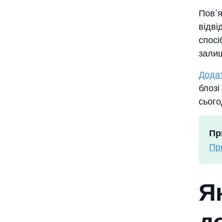
Пов’я
відві
спосі
залиш
Додат
блозі
сього
Пр
Пр
Я
до