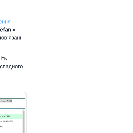
ення
efan >
пов’язані
ніть
і спадного