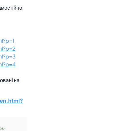
амостійно,
l?p=1
ml?p=2
ml?p=3
ml?p=4
шовані на
en.html?
ps-