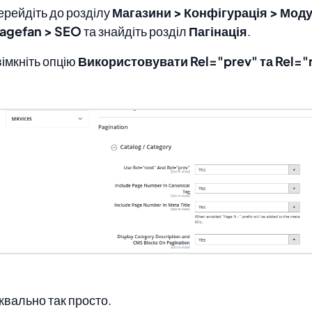
ерейдіть до розділу
Магазини > Конфігурація > Моду
agefan > SEO
та знайдіть розділ
Пагінація
.
вімкніть опцію
Використовувати Rel="prev" та Rel="
квально так просто.