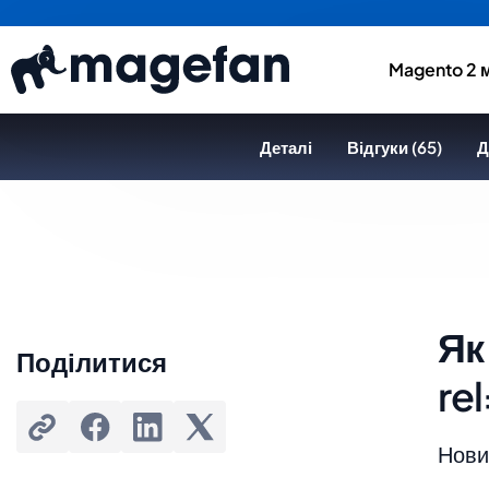
Magento 2 
Деталі
Відгуки (65)
Д
Як
Поділитися
re
Новин