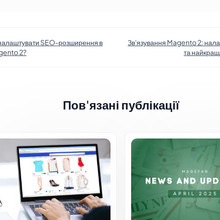
налаштувати SEO-розширення в
Зв'язування Magento 2: нал
gento 2?
та найкращ
Пов'язані публікації