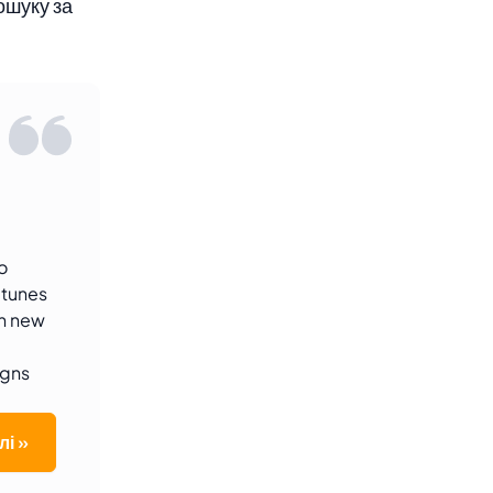
ошуку за
o
-tunes
th new
igns
лі »