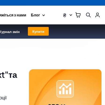
₴
яжіться з нами
Блог
Купити
урнал змін
xt"та
рції