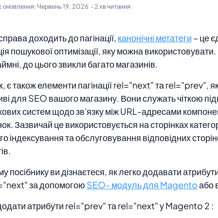
є оновлення:
Червень 19, 2026
- 2 хв читання
справа доходить до пагінації,
канонічні метатеги
– це є
ія пошукової оптимізації, яку можна використовувати.
ймні, до цього звикли багато магазинів.
, є також елементи пагінації rel="next" та rel="prev", я
ві для SEO вашого магазину. Вони служать чіткою пі
ових систем щодо зв'язку між URL-адресами компонент
нок. Зазвичай це використовується на сторінках катего
го індексування та обслуговування відповідних сторі
ів.
му посібнику ви дізнаєтеся, як легко додавати атрибути
l="next" за допомогою
SEO- модуль для Magento
або 
одати атрибути rel="prev" та rel="next" у Magento 2 :