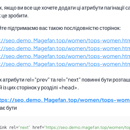
, якщо ви все ще хочете додати ці атрибути пагінації с
к це зробити.
те підтримаємо вас такою послідовністю сторінок:
s://seo.demo. Magefan.top/women/tops-women.htm
s://seo.demo. Magefan.top/women/tops-women.ht
s://seo.demo. Magefan.top/women/tops-women.ht
s://seo.demo. Magefan.top/women/tops-women.ht
к атрибути rel="prev" та rel="next" повинні бути розта
й із цих сторінок у розділі <head>.
ttps://seo.demo. Magefan.top/women/tops-wom
ає бути
"next"
"https://seo.demo.magefan.top/women/to
ink rel=
 href=