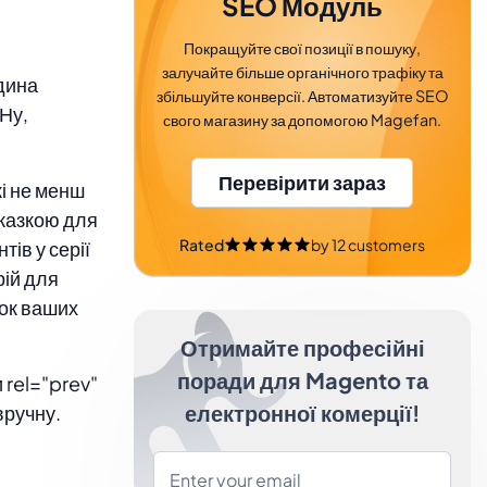
SEO Модуль
Покращуйте свої позиції в пошуку,
залучайте більше органічного трафіку та
дина
збільшуйте конверсії. Автоматизуйте SEO
 Ну,
свого магазину за допомогою Magefan.
Перевірити зараз
кі не менш
дказкою для
Rated
by
12
customers
ів у серії
рій для
нок ваших
Отримайте професійні
поради для Magento та
 rel="prev"
електронної комерції!
вручну.