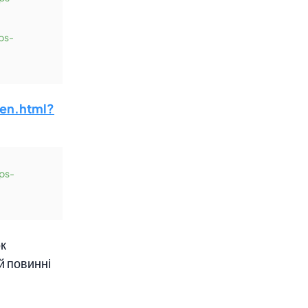
ps-
en.html?
ps-
ок
й повинні