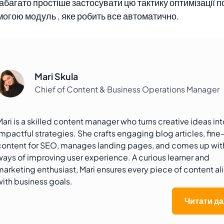
абагато простіше застосувати цю тактику оптимізації п
огою модуль , яке робить все автоматично.
Mari Skula
Chief of Content & Business Operations Manager
Mari is a skilled content manager who turns creative ideas int
impactful strategies. She crafts engaging blog articles, fine
content for SEO, manages landing pages, and comes up wi
ways of improving user experience. A curious learner and
marketing enthusiast, Mari ensures every piece of content al
with business goals.
Читати да