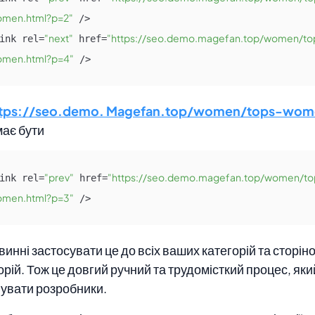
men.html?p=2"
 />

"next"
"https://seo.demo.magefan.top/women/to
ink rel=
 href=
men.html?p=4"
 />
ttps://seo.demo. Magefan.top/women/tops-wom
ає бути
"prev"
"https://seo.demo.magefan.top/women/to
ink rel=
 href=
men.html?p=3"
 />
винні застосувати це до всіх ваших категорій та сторін
орій. Тож це довгий ручний та трудомісткий процес, яки
увати розробники.