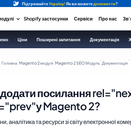
Підтримайте
Україну!
Як ви можете
допомогти
?
модулі
Shopify застосунки
Сервіси
Про нас
Зв'
емо
Ціни
Поширені запитання
Документація
Ж
Головна
Magento 2 модулі
Magento 2 SEO Модуль
Документація
 додати посилання rel="ne
l="prev"у Magento 2?
и, аналітика та ресурси зі світу електронної коме