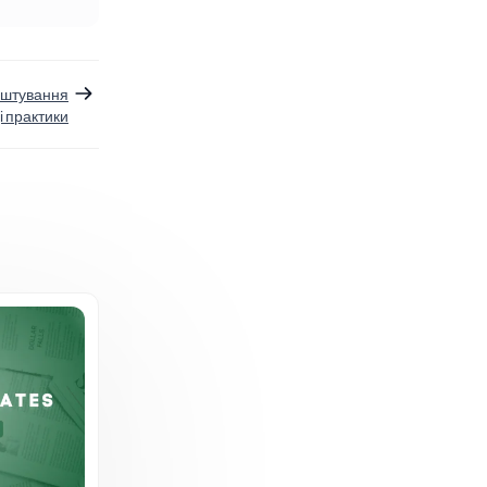
аштування
і практики