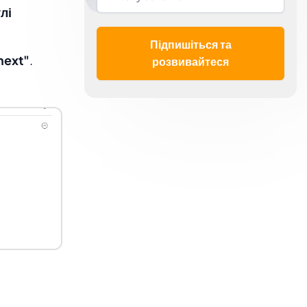
лі
Підпишіться та
next"
.
розвивайтеся