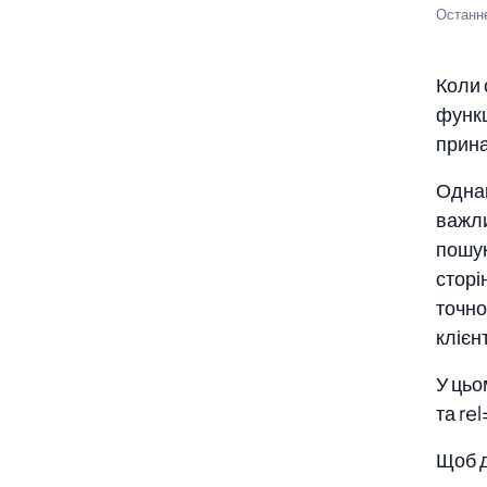
Останн
Коли 
функц
прина
Однак
важли
пошук
сторі
точно
клієнт
У цьо
та re
Щоб д