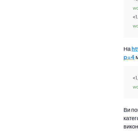
wo
<l
wo
На
h
p=4
м
<l
wo
Ви по
катег
викон