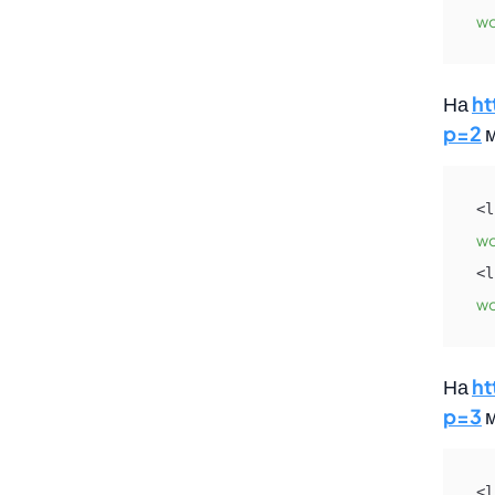
wo
На
h
p=2
м
<l
wo
<l
wo
На
h
p=3
м
<l