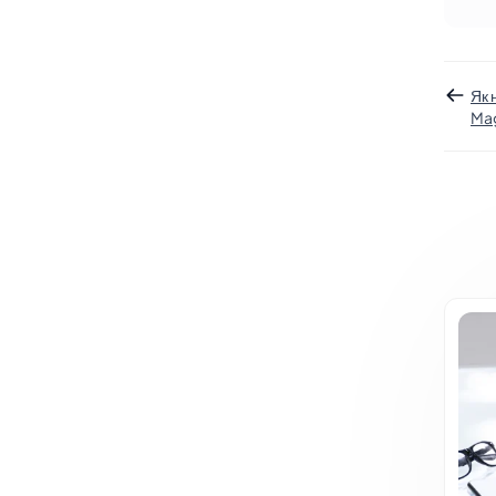
Як 
Ma