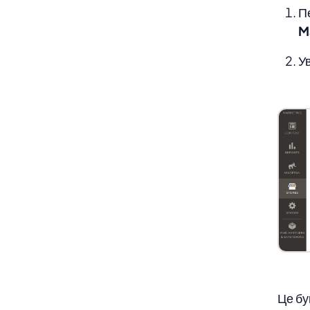
П
M
У
Це бу