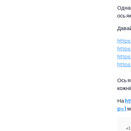
Однак
ось я
Давай
http
http
http
http
Ось я
кожні
На
h
p=1
м
<l