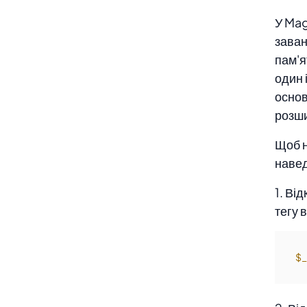
У Mag
заван
пам'я
один 
основ
розш
Щоб н
навед
1. Ві
тегу 
$