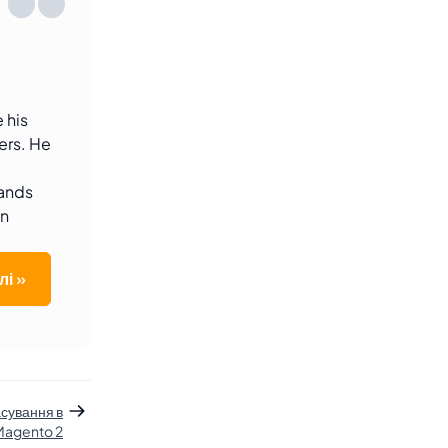
 his
ers. He
sands
an
лі »
сування в
Magento 2