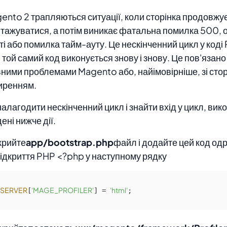
ento 2 трапляються ситуації, коли сторінка продовжу
тажуватися, а потім виникає фатальна помилка 500,
ті або помилка тайм-ауту. Це нескінченний цикл у коді
і той самий код виконується знову і знову. Це пов'язан
ними проблемами Magento або, найімовірніше, зі сто
иренням.
алагодити нескінченний цикл і знайти вхід у цикл, вик
ені нижче дії.
дкрийте
app/bootstrap.php
файл і додайте цей код одр
відкриття PHP <?php у наступному рядку
_SERVER
'MAGE_PROFILER'
'html'
[
] = 
;