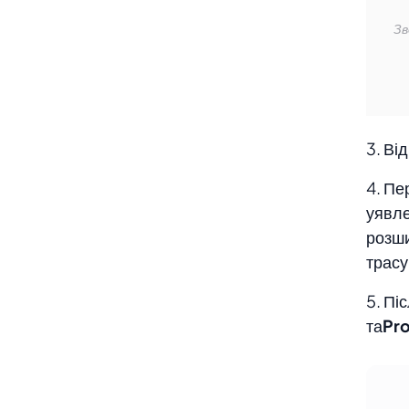
Зв
 
3. Ві
4. Пе
уявле
розши
трасу
5. Пі
та
Pro