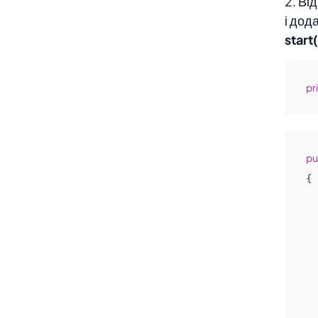
2. Ві
і дод
start
pr
pu
{

     }
