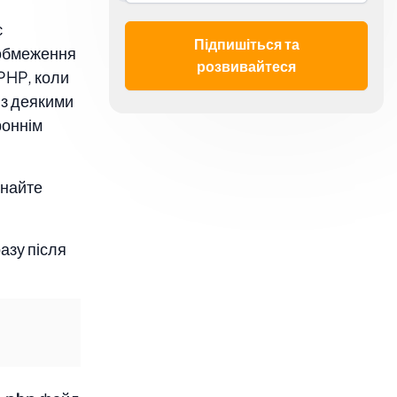
є
Підпишіться та
 обмеження
розвивайтеся
 PHP, коли
о з деякими
роннім
онайте
азу після