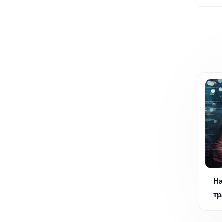
На
тр