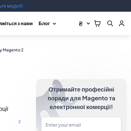
те модулі!
₴
яжіться з нами
Блог
у Magento 2
Отримайте професійні
поради для Magento та
електронної комерції!
рції
2