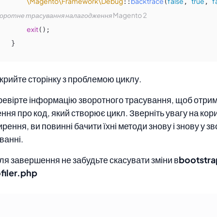
\Magento\Framework\Debug
backtrace
false
true
f
::
(
, 
, 
оротне трасування налагодження Magento 2
exit
();

    }
дкрийте сторінку з проблемою циклу.
ревірте інформацію зворотного трасування, щоб отри
ння про код, який створює цикл. Зверніть увагу на ко
рення, ви повинні бачити їхні методи знову і знову у з
ванні.
сля завершення не забудьте скасувати зміни в
bootstr
filer.php