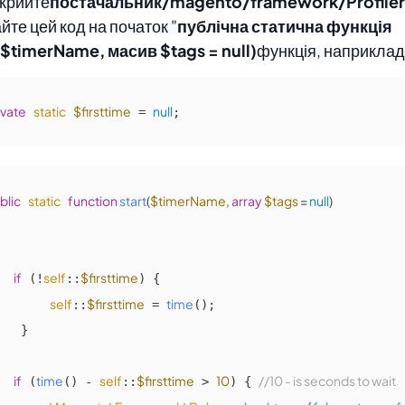
дкрийте
постачальник/magento/framework/Profile
айте цей код на початок "
публічна статична функція
($timerName, масив $tags = null)
функція, наприклад
ivate
static
$firsttime
null
 = 
;
blic
static
function
start
(
$timerName
, 
array
$tags
 = 
null
if
self
$firsttime
 (!
::
) {

self
$firsttime
time
::
 = 
();

if
time
self
$firsttime
10
//10 - is seconds to wait
 (
() - 
::
 > 
) { 