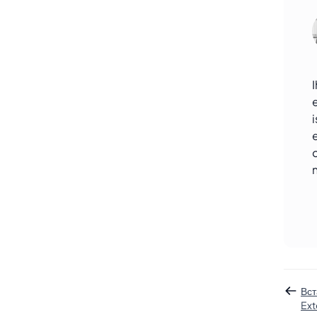
Вст
Ext