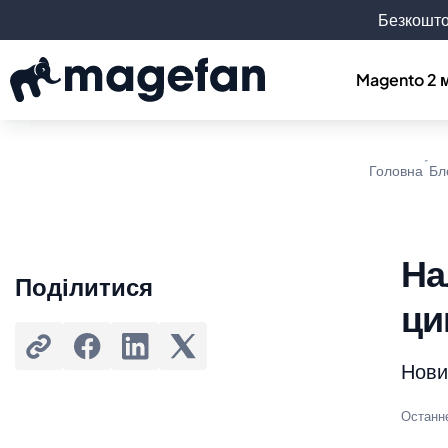
Безкошто
Magento 2 
Головна
Бл
На
Поділитися
ци
Новин
Останн