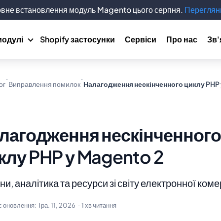
вне встановлення модуль Magento цього серпня.
Переглянь
модулі
Shopify застосунки
Сервіси
Про нас
Зв'
ог
Виправлення помилок
Налагодження нескінченного циклу PHP 
лагодження нескінченного
клу PHP у Magento 2
и, аналітика та ресурси зі світу електронної коме
є оновлення:
Тра. 11, 2026
- 1 хв читання