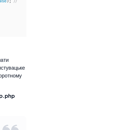
alse
// 
); 
мати
ристувацьке
воротному
ap.php