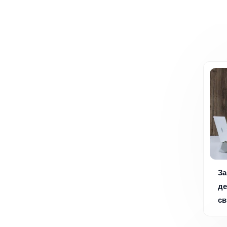
За
де
св