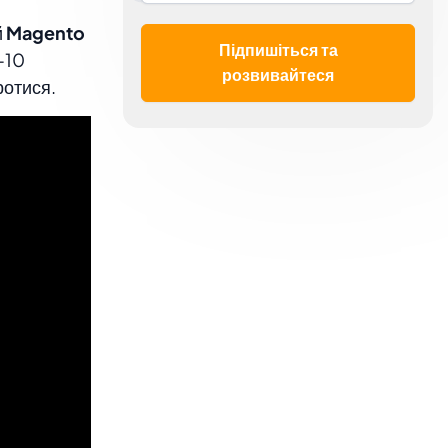
й
Magento
Підпишіться та
-10
розвивайтеся
ротися.