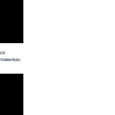
мса
 помилках,