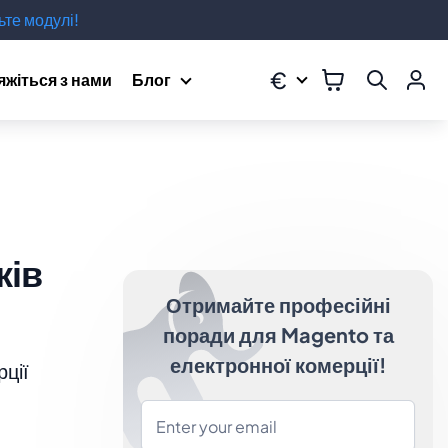
те модулі!
€
яжіться з нами
Блог
ків
Отримайте професійні
поради для Magento та
електронної комерції!
рції