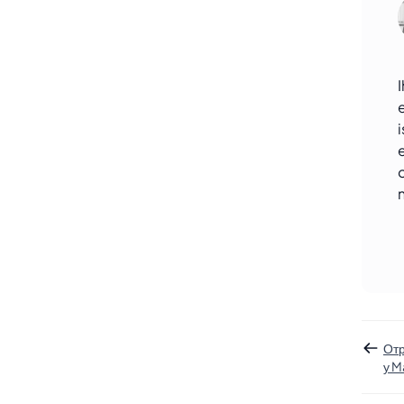
От
у M