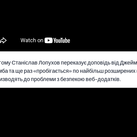
гому Станіслав Лопухов переказує доповідь від Джей
мба та ще раз «пробігається» по найбільш розширених
ризводять до проблеми з безпекою веб-додатків.