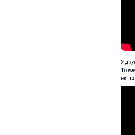
У дру
Тітка
які п