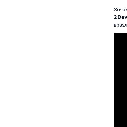
Хочем
2 Dev
вразл