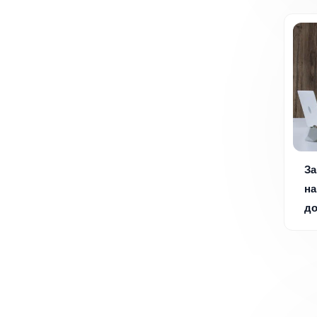
За
на
д