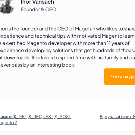
Ihor Vansach
Founder & CEO
Ihor is the founder and the CEO of Magefan who likes to share
experience and technical tips with motivated Magento learn
is a certified Magento developer with more than 11 years of
experience developing solutions that get hundreds of thou
of downloads. Ihor loves to spend time with his family and c
never pass by an interesting book.
Читати да
римати $_GET, $_REQUEST, $_POST
Віртуальні типи в
agento 2