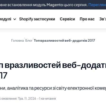
вне встановлення модуль Magento цього серпня.
Переглянь
модулі
Shopify застосунки
Сервіси
Про нас
Зв'
Головна
Блог
Топ вразливостей веб-додатків 2017
п вразливостей веб-додат
17
и, аналітика та ресурси зі світу електронної коме
є оновлення:
Тра. 11, 2026
- 1 хв читання