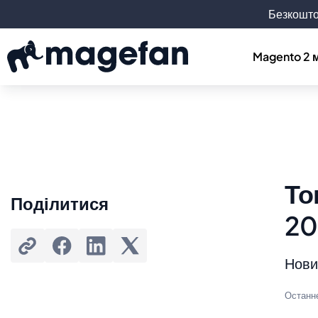
Безкошто
Magento 2 
То
Поділитися
20
Новин
Останн