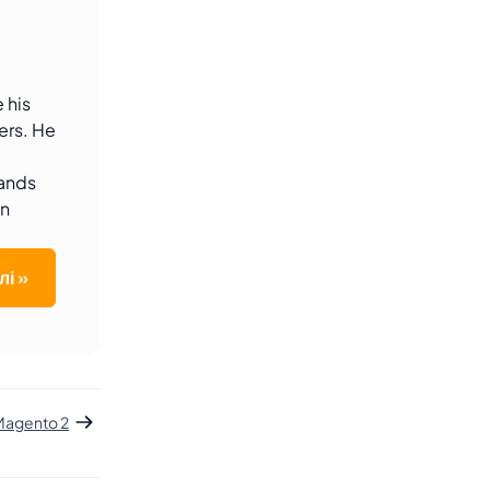
 his
ers. He
sands
an
лі »
 Magento 2