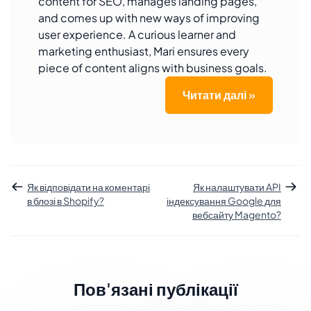
content for SEO, manages landing pages,
and comes up with new ways of improving
user experience. A curious learner and
marketing enthusiast, Mari ensures every
piece of content aligns with business goals.
Читати далі »
Як відповідати на коментарі
Як налаштувати API
в блозі в Shopify?
індексування Google для
вебсайту Magento?
Пов'язані публікації