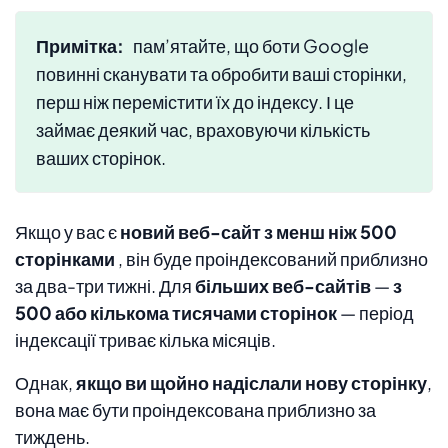
Примітка:
пам’ятайте, що боти Google
повинні сканувати та обробити ваші сторінки,
перш ніж перемістити їх до індексу. І це
займає деякий час, враховуючи кількість
ваших сторінок.
Якщо у вас є
новий веб-сайт з менш ніж 500
сторінками
, він буде проіндексований приблизно
за два-три тижні. Для
більших веб-сайтів
—
з
500 або кількома тисячами сторінок
— період
індексації триває кілька місяців.
Однак,
якщо ви щойно надіслали нову сторінку
,
вона має бути проіндексована приблизно за
тиждень.