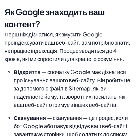
Як Google знаходить ваш
контент?
Перш ніж дізнатися, як змусити Google
проіндексувати ваш веб-сайт, вам потрібно знати,
як працює індексація. Процес зводиться до 4
кроків, які ми спростили для кращого розуміння.
Відкриття
— спочатку Google має дізнатися
про існування вашого веб-сайту. Він робить це
за допомогою файлів Sitemap, які ви
надсилаєте йому, та зворотних посилань, які
ваш веб-сайт отримує з інших веб-сайтів.
Сканування
— сканування — це процес, коли
бот Google або павук відвідує ваш веб-сайт і
завантажує сторінки, щоб додати їх до списку