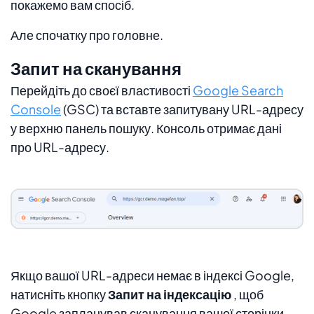
покажемо вам спосіб.
Але спочатку про головне.
Запит на сканування
Перейдіть до своєї властивості
Google Search
Console
(GSC) та вставте запитувану URL-адресу
у верхню панель пошуку. Консоль отримає дані
про URL-адресу.
Якщо вашої URL-адреси немає в індексі Google,
натисніть кнопку
Запит на індексацію
, щоб
Google запланував сканування вашої сторінки.