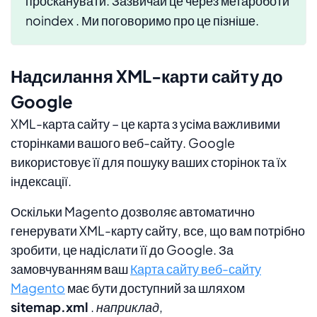
просканувати. Зазвичай це через метароботи
noindex
. Ми поговоримо про це пізніше.
Надсилання XML-карти сайту до
Google
XML-карта сайту – це карта з усіма важливими
сторінками вашого веб-сайту. Google
використовує її для пошуку ваших сторінок та їх
індексації.
Оскільки Magento дозволяє автоматично
генерувати XML-карту сайту, все, що вам потрібно
зробити, це надіслати її до Google. За
замовчуванням ваш
Карта сайту веб-сайту
Magento
має бути доступний за шляхом
sitemap.xml
.
наприклад,