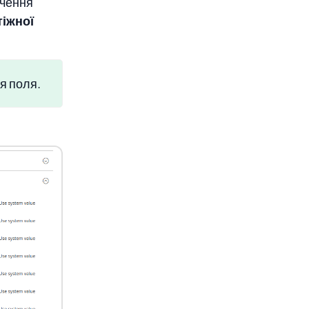
чення
тіжної
я поля.