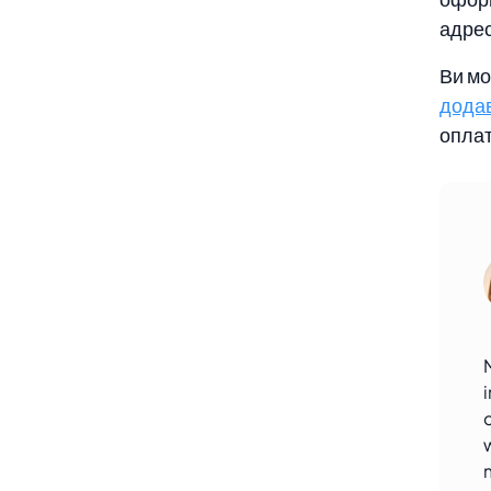
адрес
Ви мо
додав
оплат