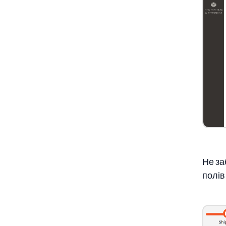
Не за
полів