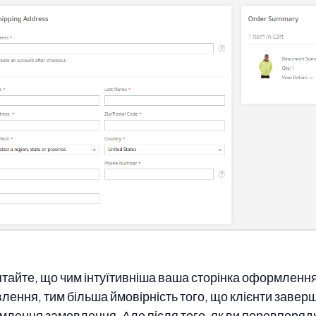
тайте, що чим інтуїтивніша ваша сторінка оформленн
лення, тим більша ймовірність того, що клієнти завер
лення замовлення. Але після того, як ви перевпоряд