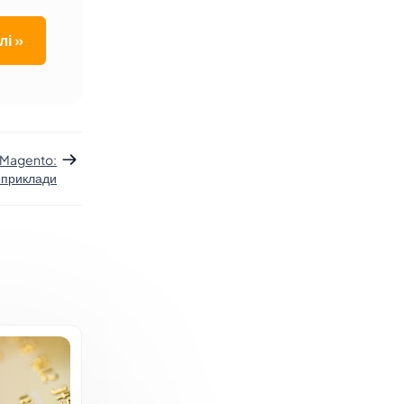
лі »
 Magento:
 приклади