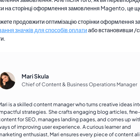
и на сторінці оформлення замовлення Magento, це ще
жете продовжити оптимізацію сторінки оформлення з
ання значків для способів оплати
або встановивши /
и.
Mari Skula
Chief of Content & Business Operations Manager
Mari is a skilled content manager who turns creative ideas int
impactful strategies. She crafts engaging blog articles, fine
content for SEO, manages landing pages, and comes up wi
ways of improving user experience. A curious learner and
marketing enthusiast, Mari ensures every piece of content al