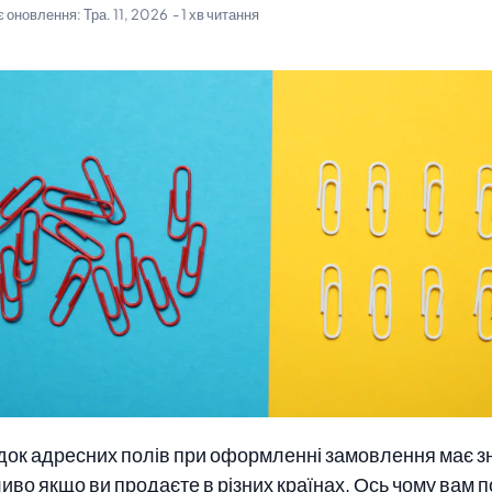
є оновлення:
Тра. 11, 2026
- 1 хв читання
ок адресних полів при оформленні замовлення має з
иво якщо ви продаєте в різних країнах. Ось чому вам п