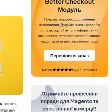
Better Checkout
Модуль
Покращте процес оформлення
замовлення. Додайте значки способів
оплати, сортуйте поля оформлення
замовлення, встановіть способи оплати
та доставки за замовчуванням тощо.
Перевірити зараз
Rated
by
6
customers
Отримайте професійні
поради для Magento та
начення,
електронної комерції!
отрібно