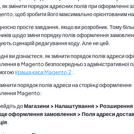
, як змінити порядок адресних полів при оформленні 
ento, щоб зробити його максимально орієнтованим на 
дносно просте завдання, якщо ви розробник. Тому біль
ників щодо зміни порядку полів оформлення замовле
ують сценарій редагування коду. Але не цей.
дні ви дізнаєтеся, як змінити порядок полів адреси 
лення в Magento безпосередньо з адміністративної п
могою
Краща каса Magento 2
.
мінити порядок полів адреси на сторінці оформлення
влення Magento:
рейдіть до
Магазини > Налаштування > Розширення
аще оформлення замовлення > Поля адреси доста
ція
.