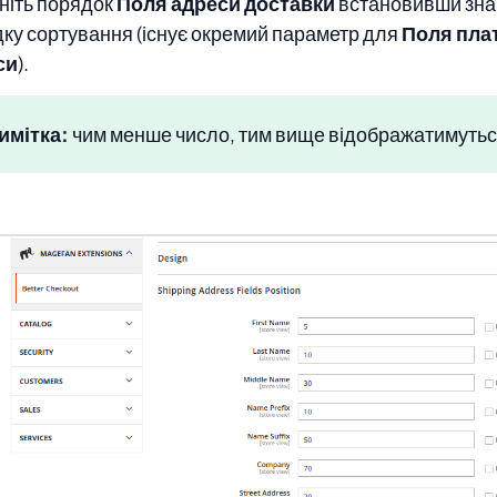
ініть порядок
Поля адреси доставки
встановивши зна
ку сортування (існує окремий параметр для
Поля пла
си
).
имітка:
чим менше число, тим вище відображатимутьс