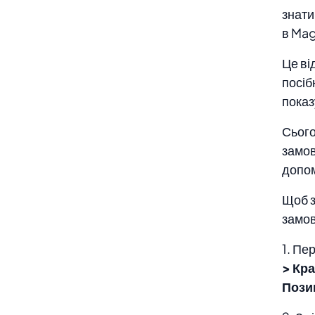
знати
в Mag
Це ві
посіб
показ
Сього
замов
допо
Щоб з
замо
1. Пе
> Кр
Пози