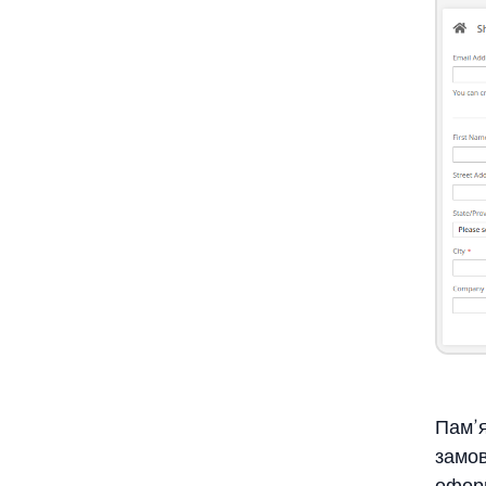
Пам’я
замов
оформ