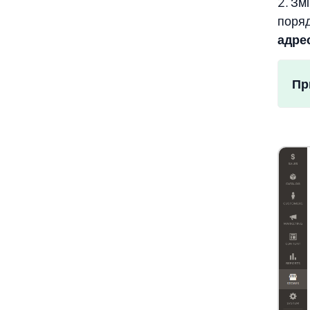
2. Зм
поряд
адре
Пр