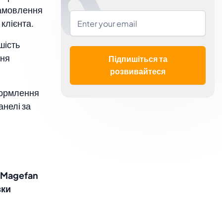
замовлення
клієнта.
шість
ння
Підпишіться та
розвивайтеся
оформлення
анелі за
 Magefan
вки