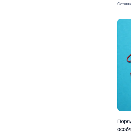
Останн
Поряд
особл