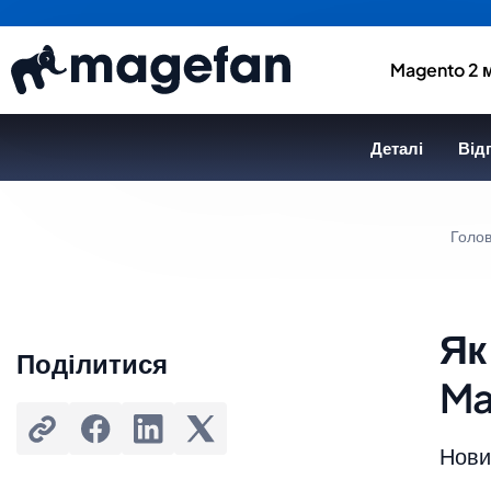
Magento 2 
Деталі
Відг
Голо
Як
Поділитися
Ma
Новин