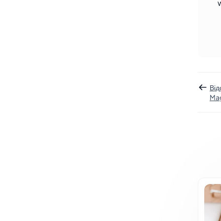
Від
Mag