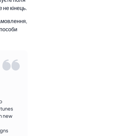
 не кінець.
амовлення,
способи
o
-tunes
th new
igns