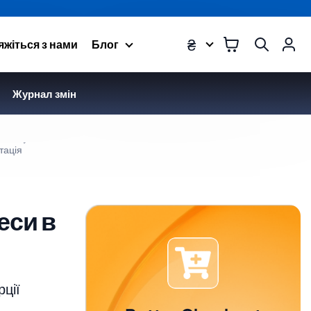
₴
яжіться з нами
Блог
Журнал змін
тація
еси в
рції