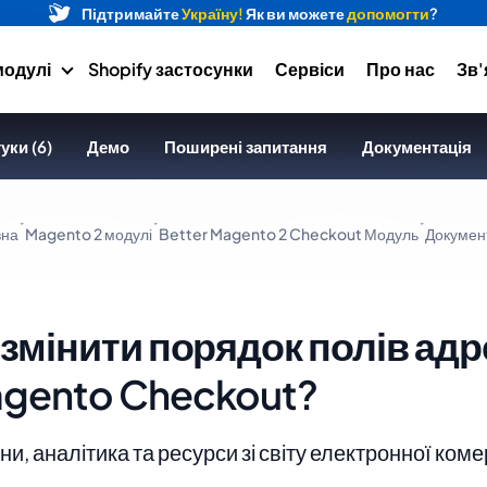
Підтримайте
Україну!
Як ви можете
допомогти
?
модулі
Shopify застосунки
Сервіси
Про нас
Зв'
уки (6)
Демо
Поширені запитання
Документація
вна
Magento 2 модулі
Better Magento 2 Checkout Модуль
Докумен
 змінити порядок полів адр
gento Checkout?
и, аналітика та ресурси зі світу електронної коме