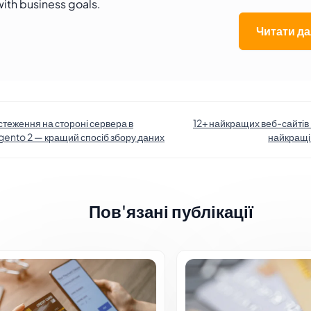
with business goals.
Читати да
стеження на стороні сервера в
12+ найкращих веб-сайтів
ento 2 — кращий спосіб збору даних
найкращі
Пов'язані публікації