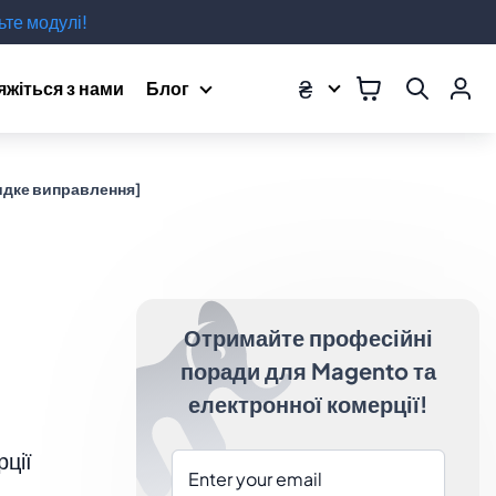
те модулі!
₴
яжіться з нами
Блог
идке виправлення]
Отримайте професійні
поради для Magento та
електронної комерції!
рції