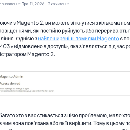
є оновлення:
Тра. 11, 2026
- 3 хв читання
ючи з Magento 2, ви можете зіткнутися з кількома по
повіщеннями, які постійно руйнують або переривають 
ління. Однією з
найпоширеніші помилки Magento
є п
403 «Відмовлено в доступі», яка з'являється під час р
істратором Magento 2.
багато хто з вас стикається з цією проблемою, мало хт
 з чим вона пов'язана або як її вирішити. Тому в цьому п