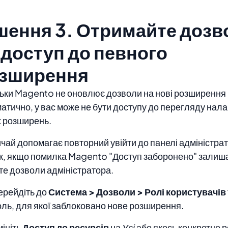
шення 3. Отримайте дозв
 доступ до певного
зширення
ьки Magento не оновлює дозволи на нові розширення
атично, у вас може не бути доступу до перегляду нал
 розширень.
чай допомагає повторний увійти до панелі адміністра
, якщо помилка Magento "Доступ заборонено" залиша
те дозволи адміністратора.
ерейдіть до
Система > Дозволи > Ролі користувачів
оль, для якої заблоковано нове розширення.
мініть
Доступ до ресурсів
на
Усі
або якесь конкретне 