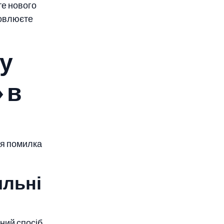
те нового
новлюєте
у
 в
ся помилка
ильні
иний спосіб