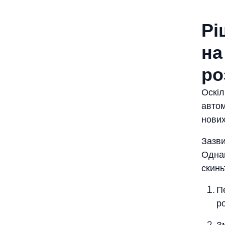
Рі
на
ро
Оскіл
автом
нових
Зазви
Однак
скинь
П
р
З