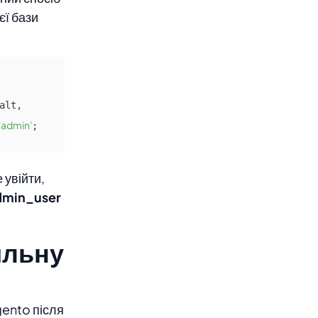
єї бази
(@salt, 
'admin'
;
 увійти,
dmin_user
ильну
gento після