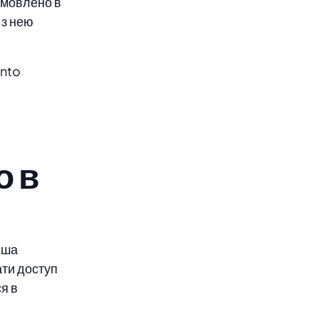
дмовлено в
 з нею
ento
о в
іша
ати доступ
я в