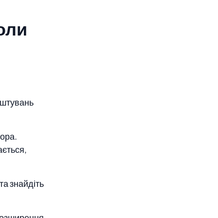
оли
аштувань
тора.
ється,
та знайдіть
розширення