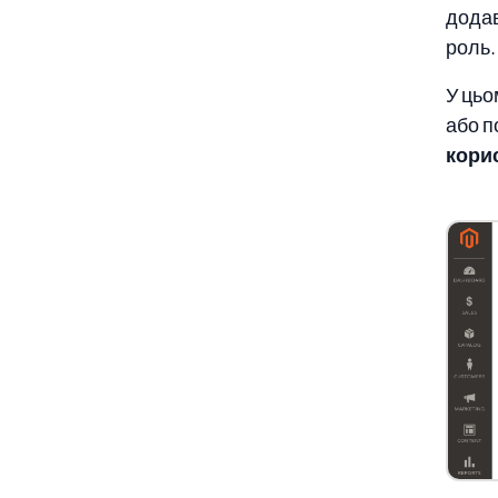
додав
роль.
У цьо
або п
кори