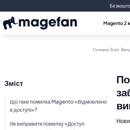
Безкошто
Magento 2 
Головна
Блог
Випр
По
Зміст
за
Що таке помилка Magento «Відмовлено
ви
в доступі»?
Новин
Як виправити помилку «Доступ