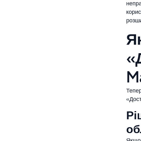
непра
корис
розш
Я
«
M
Тепер
«Дост
Рі
об
Якщо 