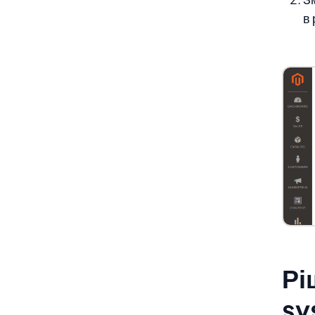
в 
Рі
sy