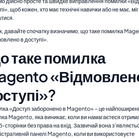
о дійсно просте та швидке виправлення помилки «Ві
пі», щоб кожен, хто має технічні навички або не має, міг
тися.
, давайте спочатку визначимо, що таке помилка Mag
овлено в доступі».
о таке помилка
agento «Відмовлен
оступі»?
ка «Доступ заборонено в Magento» – це найпоширен
ка Magento, яка виникає, коли ви намагаєтеся отрим
б-сторінки без права на вхід. Зазвичай вона з’являєтьс
істративній панелі Magento, коли ви використовуєте