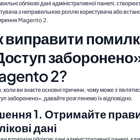
вильні облікові дані адміністративної панелі, створює
тувача з неправильною роллю користувача або вста
ирення Magento 2.
к виправити помилк
Доступ заборонено»
agento 2?
, коли ви знаєте основні причини, чому може з’являти
уп заборонено», давайте розглянемо їх відповідно.
шення 1. Отримайте прав
лікові дані
ви втратили облікові дані адміністративної панелі, єд