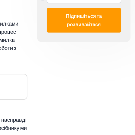
Підпишіться та
милками
розвивайтеся
процес
омилка
оботи з
о насправді
осібнику ми