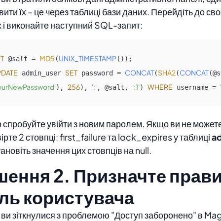
вити їх – це через таблиці бази даних. Перейдіть до сво
 і виконайте наступний SQL-запит:
T
MD5
UNIX_TIMESTAMP
 @salt = 
(
PDATE
SET
CONCAT
SHA2
CONCAT
 admin_user 
 password = 
(
(
ourNewPassword'
256
':'
':1'
WHERE
), 
), 
, @salt, 
) 
 username = 
 спробуйте увійти з новим паролем. Якщо ви не можете
ірте 2 стовпці:
first_failure
та
lock_expires
у таблиці
a
тановіть значення цих стовпців на null.
шення 2. Призначте прав
ль користувача
ви зіткнулися з проблемою "Доступ заборонено" в Ma