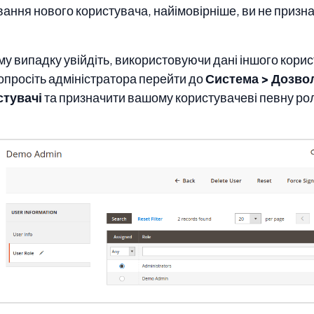
ання нового користувача, найімовірніше, ви не призн
му випадку увійдіть, використовуючи дані іншого кори
опросіть адміністратора перейти до
Система > Дозвол
стувачі
та призначити вашому користувачеві певну ро