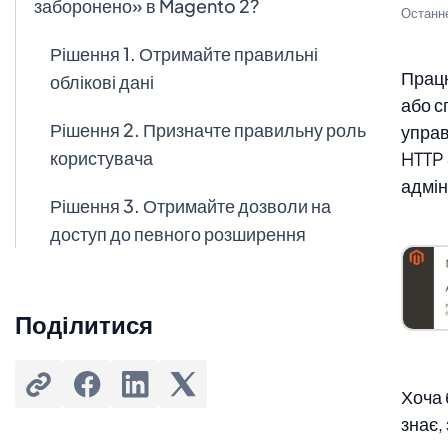
заборонено» в Magento 2?
Останн
Рішення 1. Отримайте правильні
Працю
облікові дані
або с
Рішення 2. Призначте правильну роль
управ
користувача
HTTP 
адмін
Рішення 3. Отримайте дозволи на
доступ до певного розширення
Рішення 4. Виправте конфлікт
system.xml та config.xml
Поділитися
Хоча 
знає,