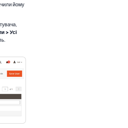
ачили йому
стувача,
и > Усі
ль.