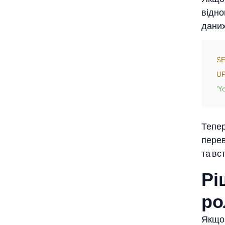
відно
даних
SE
U
'Y
Тепер
перев
та вс
Рі
ро
Якщо 