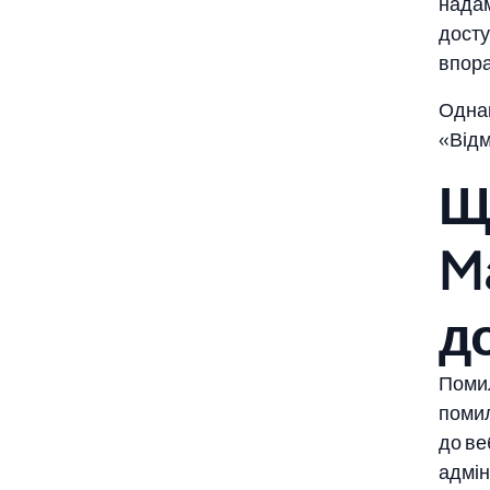
надам
досту
впора
Однак
«Відм
Щ
M
д
Помил
помил
до ве
адмін