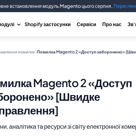
вне встановлення модуль Magento цього серпня.
Переглянь
модулі
Shopify застосунки
Сервіси
Про нас
Зв'
авлення помилок
Помилка Magento 2 «Доступ заборонено» [Шв
милка Magento 2 «Доступ
боронено» [Швидке
правлення]
и, аналітика та ресурси зі світу електронної коме