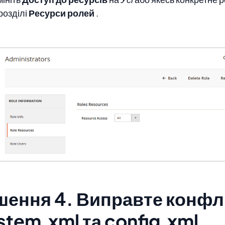
розділі
Ресурси ролей
.
шення 4. Виправте конфл
stem.xml та config.xml