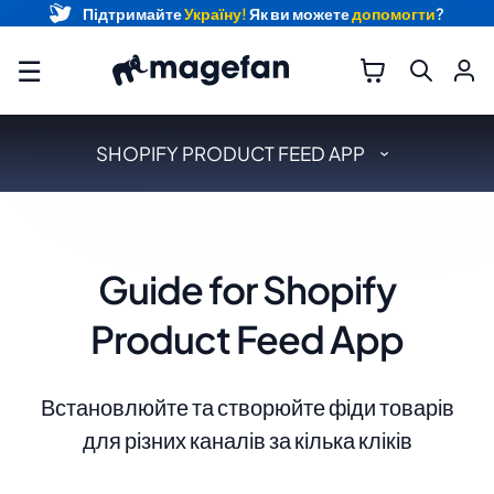
Підтримайте
Україну!
Як ви можете
допомогти
?
☰
SHOPIFY PRODUCT FEED APP
Guide for Shopify
Product Feed App
Встановлюйте та створюйте фіди товарів
для різних каналів за кілька кліків