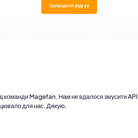
Залишити відгук
 від команди Magefan. Нам не вдалося змусити API
цювало для нас. Дякую.