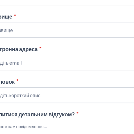
вище
тронна адреса
ловок
литися детальним відгуком?