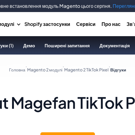
вне встановлення модуль Magento цього серпня.
Переглянь
модулі
Shopify застосунки
Сервіси
Про нас
Зв'
уки (1)
Демо
Поширені запитання
Документація
Головна
Magento 2 модулі
Magento 2 TikTok Pixel
Відгуки
 Magefan TikTok P