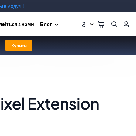
те модулі!
₴
яжіться з нами
Блог
Купити
ixel Extension