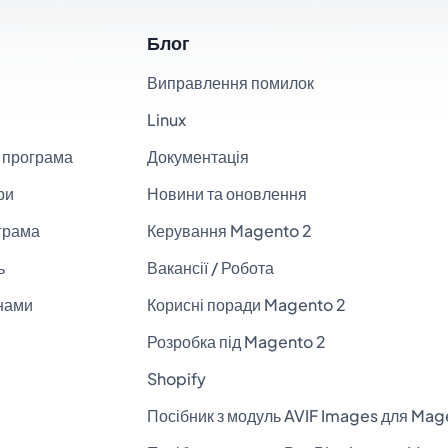
Блог
Виправлення помилок
Linux
 програма
Документація
ри
Новини та оновлення
грама
Керування Magento 2
ь
Вакансії / Робота
 нами
Корисні поради Magento 2
Розробка під Magento 2
Shopify
Посібник з модуль AVIF Images для Mag