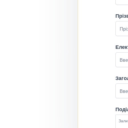
Пріз
Елек
Заго
Поді