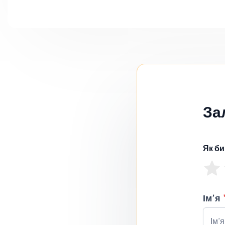
За
Як би
Ім’я