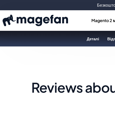
Безкошто
Magento 2 
Деталі
Відг
Reviews about